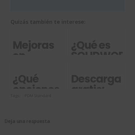
Quizás también te interese:
Mejoras
¿Qué es
en
SOLIDWORK
Rendimiento
PDM
SOLIDWORKS
Standard?
¿Qué
Descarga
Multiproduct
opciones
gratis:
2020
tengo si
¿Para qué
Tags:
PDM Standard
soy
me sirve
usuario
un
Deja una respuesta
de
sistema