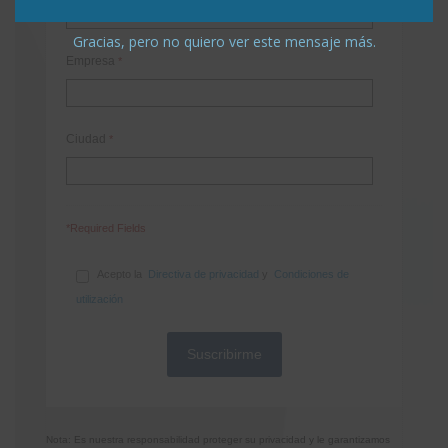
Gracias, pero no quiero ver este mensaje más.
Empresa
*
Ciudad
*
*Required Fields
Acepto la
Directiva de privacidad
y
Condiciones de
utilización
Nota: Es nuestra responsabilidad proteger su privacidad y le garantizamos