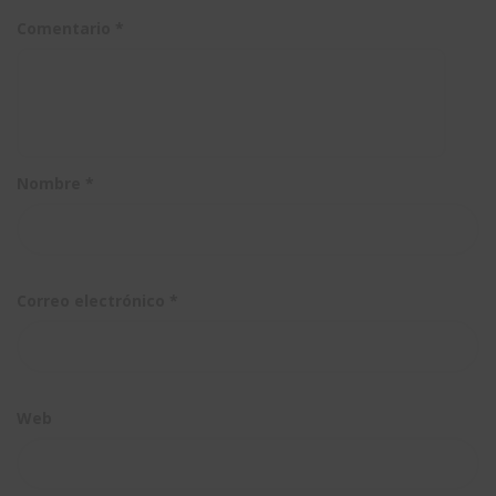
SOLIDWORKS
específico
Comentario
*
y quiero
de PDM?
trabajar
en la
nube?
Nombre
*
Correo electrónico
*
Web