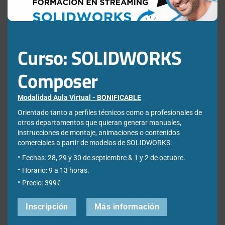
Curso: SOLIDWORKS
Newsletter
Composer
Modalidad Aula Virtual - BONIFICABLE
Déjanos tus datos para poder registrarte en nuestro boletín
quincenal y consigue un descuento en nuestras formaciones
Orientado tanto a perfiles técnicos como a profesionales de
online:
otros departamentos que quieran generar manuales,
instrucciones de montaje, animaciones o contenidos
Correo electrónico de contacto
*
comerciales a partir de modelos de SOLIDWORKS.
Fechas: 28, 29 y 30 de septiembre & 1 y 2 de octubre.
Horario: 9 a 13 horas.
Nombre
*
Precio: 399€
Inscripción
Más información
Apellidos
*