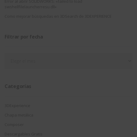
Error al abrir SOLIDWORKS: «failed to load
swshellfilelauncherresu.dll»
Como mejorar búsquedas en 3DSearch de 3DEXPERIENCE
Filtrar por fecha
Filtrar
por
fecha
Categorías
3DExperience
Chapa metálica
Composer
Descargables Gratis