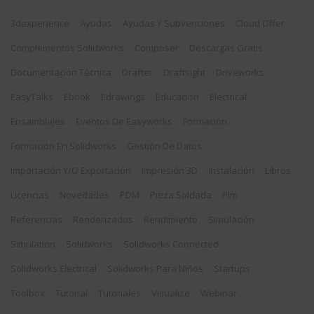
3dexperience
Ayudas
Ayudas Y Subvenciones
Cloud Offer
Complementos Solidworks
Composer
Descargas Gratis
Documentación Técnica
Drafter
Draftsight
Driveworks
EasyTalks
Ebook
Edrawings
Educación
Electrical
Ensamblajes
Eventos De Easyworks
Formación
Formación En Solidworks
Gestión De Datos
Importación Y/o Exportación
Impresión 3D
Instalación
Libros
Licencias
Novedades
PDM
Pieza Soldada
Plm
Referencias
Renderizados
Rendimiento
Simulación
Simulation
Solidworks
Solidworks Connected
Solidworks Electrical
Solidworks Para Niños
Startups
Toolbox
Tutorial
Tutoriales
Visualize
Webinar