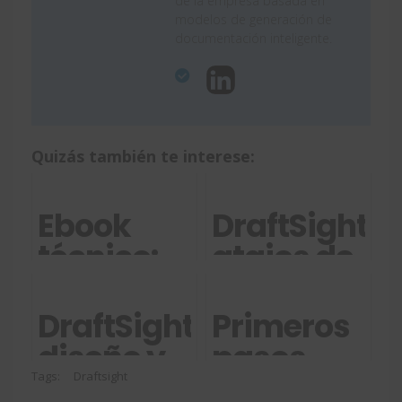
de la empresa basada en
modelos de generación de
documentación inteligente.
Quizás también te interese:
Ebook
DraftSight:
técnico:
atajos de
transición
teclado
de
DraftSight,
Primeros
AutoCAD
diseño y
pasos
a
dibujo 2D
con
Tags:
Draftsight