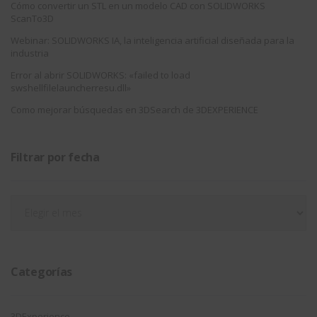
Cómo convertir un STL en un modelo CAD con SOLIDWORKS
ScanTo3D
Webinar: SOLIDWORKS IA, la inteligencia artificial diseñada para la
industria
Error al abrir SOLIDWORKS: «failed to load
swshellfilelauncherresu.dll»
Como mejorar búsquedas en 3DSearch de 3DEXPERIENCE
Filtrar por fecha
Filtrar
por
fecha
Categorías
3DExperience