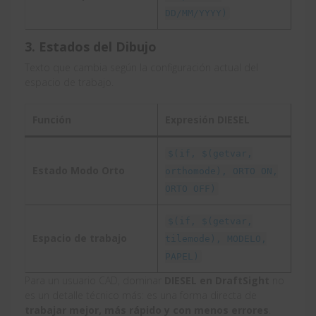
DD/MM/YYYY)
3. Estados del Dibujo
Texto que cambia según la configuración actual del
espacio de trabajo.
Función
Expresión DIESEL
$(if, $(getvar,
Estado Modo Orto
orthomode), ORTO ON,
ORTO OFF)
$(if, $(getvar,
Espacio de trabajo
tilemode), MODELO,
PAPEL)
Para un usuario CAD, dominar
DIESEL en DraftSight
no
es un detalle técnico más: es una forma directa de
trabajar mejor, más rápido y con menos errores
.