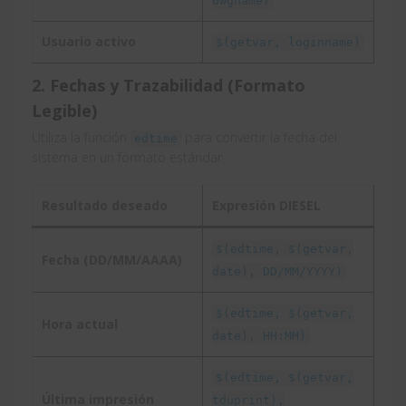
dwgname)
Usuario activo
$(getvar, loginname)
2. Fechas y Trazabilidad (Formato
Legible)
Utiliza la función
para convertir la fecha del
edtime
sistema en un formato estándar.
Resultado deseado
Expresión DIESEL
$(edtime, $(getvar,
Fecha (DD/MM/AAAA)
date), DD/MM/YYYY)
$(edtime, $(getvar,
Hora actual
date), HH:MM)
$(edtime, $(getvar,
Última impresión
tduprint),