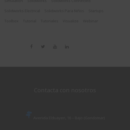
Simulation
Solidworks
Solidworks Connected
Solidworks Electrical
Solidworks Para Niños
Startups
Toolbox
Tutorial
Tutoriales
Visualize
Webinar
Contacta con nosotros
Avenida Elduayen, 16 – Bajo (Gondomar)