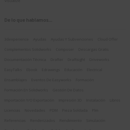
Visualize
De lo que hablamos…
3dexperience
Ayudas
Ayudas Y Subvenciones
Cloud Offer
Complementos Solidworks
Composer
Descargas Gratis
Documentación Técnica
Drafter
Draftsight
Driveworks
EasyTalks
Ebook
Edrawings
Educación
Electrical
Ensamblajes
Eventos De Easyworks
Formación
Formación En Solidworks
Gestión De Datos
Importación Y/o Exportación
Impresión 3D
Instalación
Libros
Licencias
Novedades
PDM
Pieza Soldada
Plm
Referencias
Renderizados
Rendimiento
Simulación