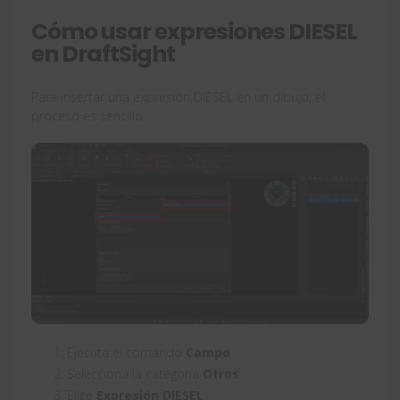
Cómo usar expresiones DIESEL
en DraftSight
Para insertar una expresión DIESEL en un dibujo, el
proceso es sencillo:
Ejecuta el comando
Campo
.
Selecciona la categoría
Otros
.
Elige
Expresión DIESEL
.