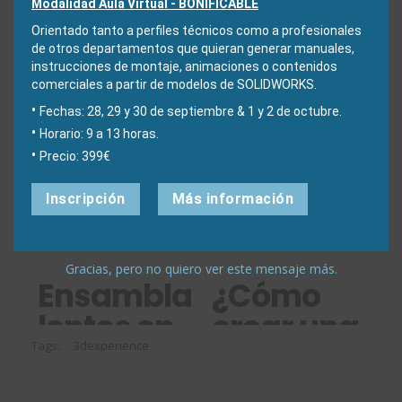
Modalidad Aula Virtual - BONIFICABLE
de Easyworks.
Orientado tanto a perfiles técnicos como a profesionales
de otros departamentos que quieran generar manuales,
instrucciones de montaje, animaciones o contenidos
comerciales a partir de modelos de SOLIDWORKS.
Fechas: 28, 29 y 30 de septiembre & 1 y 2 de octubre.
Quizás también te interese:
Horario: 9 a 13 horas.
Precio: 399€
Licencia
Mejoras
Inscripción
Más información
SOLIDWORKS
en
Document
SOLIDWORK
Gracias, pero no quiero ver este mensaje más.
Manager
CAD 2020
Ensamblajes
¿Cómo
API: cómo
lentos en
crear una
obtenerla
SOLIDWORKS:
plantilla
Tags:
3dexperience
solución
en