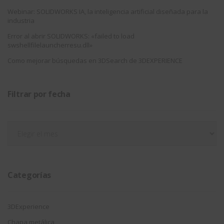
Webinar: SOLIDWORKS IA, la inteligencia artificial diseñada para la
industria
Error al abrir SOLIDWORKS: «failed to load
swshellfilelauncherresu.dll»
Como mejorar búsquedas en 3DSearch de 3DEXPERIENCE
Filtrar por fecha
Filtrar
por
fecha
Categorías
3DExperience
Chapa metálica