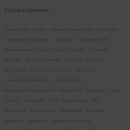
De lo que hablamos…
3dexperience
Ayudas
Ayudas Y Subvenciones
Cloud Offer
Complementos Solidworks
Composer
Descargas Gratis
Documentación Técnica
Drafter
Draftsight
Driveworks
EasyTalks
Ebook
Edrawings
Educación
Electrical
Ensamblajes
Eventos De Easyworks
Formación
Formación En Solidworks
Gestión De Datos
Importación Y/o Exportación
Impresión 3D
Instalación
Libros
Licencias
Novedades
PDM
Pieza Soldada
Plm
Referencias
Renderizados
Rendimiento
Simulación
Simulation
Solidworks
Solidworks Connected