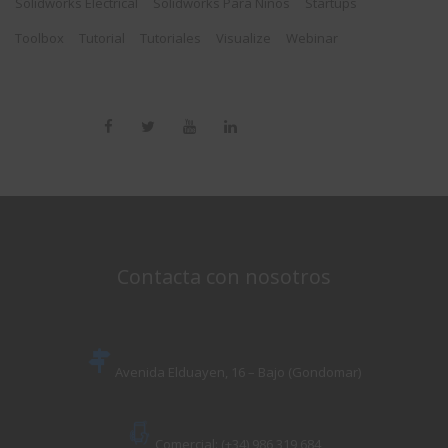
Solidworks Electrical
Solidworks Para Niños
Startups
Toolbox
Tutorial
Tutoriales
Visualize
Webinar
Contacta con nosotros
Avenida Elduayen, 16 – Bajo (Gondomar)
Comercial: (+34) 986 319 684