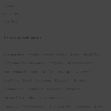
Swood
Tutoriales
Visualize
De lo que hablamos…
3dexperience
Ayudas
Ayudas Y Subvenciones
Cloud Offer
Complementos Solidworks
Composer
Descargas Gratis
Documentación Técnica
Drafter
Draftsight
Driveworks
EasyTalks
Ebook
Edrawings
Educación
Electrical
Ensamblajes
Eventos De Easyworks
Formación
Formación En Solidworks
Gestión De Datos
Importación Y/o Exportación
Impresión 3D
Instalación
Libros