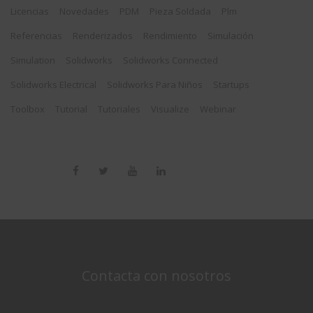
Licencias
Novedades
PDM
Pieza Soldada
Plm
Referencias
Renderizados
Rendimiento
Simulación
Simulation
Solidworks
Solidworks Connected
Solidworks Electrical
Solidworks Para Niños
Startups
Toolbox
Tutorial
Tutoriales
Visualize
Webinar
Contacta con nosotros