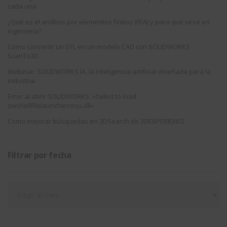
cada uno
¿Qué es el análisis por elementos finitos (FEA) y para qué sirve en
ingeniería?
Cómo convertir un STL en un modelo CAD con SOLIDWORKS
ScanTo3D
Webinar: SOLIDWORKS IA, la inteligencia artificial diseñada para la
industria
Error al abrir SOLIDWORKS: «failed to load
swshellfilelauncherresu.dll»
Como mejorar búsquedas en 3DSearch de 3DEXPERIENCE
Filtrar por fecha
Filtrar
por
fecha