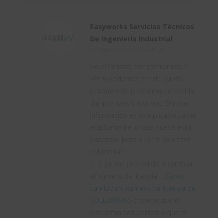
Easyworks Servicios Técnicos
De Ingeniería Industrial
17 agosto, 2023 a las 09:28
Hola! Gracias por escribirnos. A
ver si podemos ser de ayuda,
porque este problema se podría
dar por varios motivos. Sin más
información es complicado saber
exactamente lo que puede estar
pasando, pero a ver si con esto
solucionas:
1. Si ya has procedido a cambiar
el número de licencia :
¿Cómo
cambio mi número de licencia de
SOLIDWORKS?
, puede que el
problema sea debido a que el