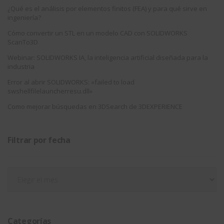
¿Qué es el análisis por elementos finitos (FEA) y para qué sirve en
ingeniería?
Cómo convertir un STL en un modelo CAD con SOLIDWORKS
ScanTo3D
Webinar: SOLIDWORKS IA, la inteligencia artificial diseñada para la
industria
Error al abrir SOLIDWORKS: «failed to load
swshellfilelauncherresu.dll»
Como mejorar búsquedas en 3DSearch de 3DEXPERIENCE
Filtrar por fecha
Filtrar
por
fecha
Categorías