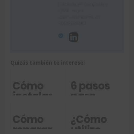
metálica), en Composer y
CSWP. Ahora
especializándome en
3DEXPERIENCE.
Quizás también te interese:
Cómo
6 pasos
instalar
para
Draftsight
capturar
(standalone)
problema
Cómo
¿Cómo
paso a
con
reparar
utilizo