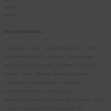
Tutoriales
Visualize
De lo que hablamos…
3dexperience
Ayudas
Ayudas Y Subvenciones
Cloud Offer
Complementos Solidworks
Composer
Descargas Gratis
Documentación Técnica
Drafter
Draftsight
Driveworks
EasyTalks
Ebook
Edrawings
Educación
Electrical
Ensamblajes
Eventos De Easyworks
Formación
Formación En Solidworks
Gestión De Datos
Importación Y/o Exportación
Impresión 3D
Instalación
Libros
Licencias
Novedades
PDM
Pieza Soldada
Plm