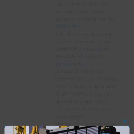
nuevo número esté en otro
equipo instalado:
Activar,
desactivar y transferir licencias
SOLIDWORKS
.
2. En último caso, una opción
más radical sería desinstalar
SOLIDWORKS:
6 pasos para
desinstalar SOLIDWORKS
correctamente
.
De todas formas, lo más
recomendable es que te pongas
en contacto con tu distribuidor
de SOLIDWORKS, ya que será
quien tenga la información
necesaria de tu licencia para
poder ayudarte.
Muchas gracias y esperamos que
Clos
solventes esta incidencia rápido.
this