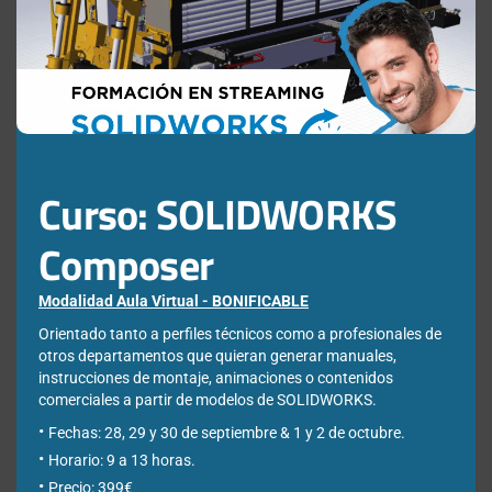
mod
Responder
Deja una respuesta
Curso: SOLIDWORKS
Comentario
*
Composer
Modalidad Aula Virtual - BONIFICABLE
Orientado tanto a perfiles técnicos como a profesionales de
Nombre
*
otros departamentos que quieran generar manuales,
instrucciones de montaje, animaciones o contenidos
comerciales a partir de modelos de SOLIDWORKS.
Fechas: 28, 29 y 30 de septiembre & 1 y 2 de octubre.
Horario: 9 a 13 horas.
Correo electrónico
*
Precio: 399€