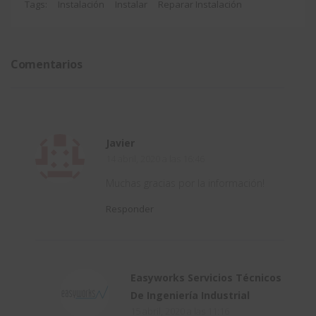
paso
SOLIDWORK
relaciones
CircuitWork
Tags:
Instalación
Instalar
Reparar Instalación
RX
de
de
croquis
SOLIDWORK
Comentarios
perdidas
o
colgantes
Javier
en
14 abril, 2020 a las 16:46
SOLIDWORKS
Muchas gracias por la información!
Design
Responder
Easyworks Servicios Técnicos
De Ingeniería Industrial
15 abril, 2020 a las 11:16