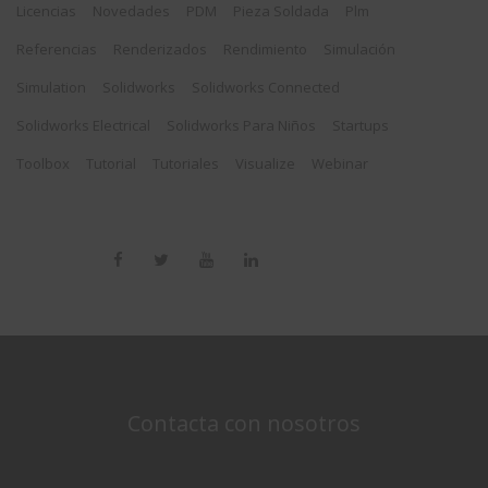
Licencias
Novedades
PDM
Pieza Soldada
Plm
Referencias
Renderizados
Rendimiento
Simulación
Simulation
Solidworks
Solidworks Connected
Solidworks Electrical
Solidworks Para Niños
Startups
Toolbox
Tutorial
Tutoriales
Visualize
Webinar
Contacta con nosotros