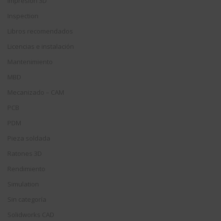
Impresión 3D
Inspection
Libros recomendados
Licencias e instalación
Mantenimiento
MBD
Mecanizado – CAM
PCB
PDM
Pieza soldada
Ratones 3D
Rendimiento
Simulation
Sin categoría
Solidworks CAD