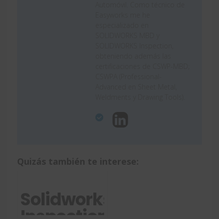
Automóvil. Como técnico de
Easyworks me he
especializado en
SOLIDWORKS MBD y
SOLIDWORKS Inspection,
obteniendo además las
certificaciones de CSWP-MBD;
CSWPA (Professional-
Advanced en Sheet Metal,
Weldments y Drawing Tools).
Quizás también te interese:
Solidworks
Inspection: