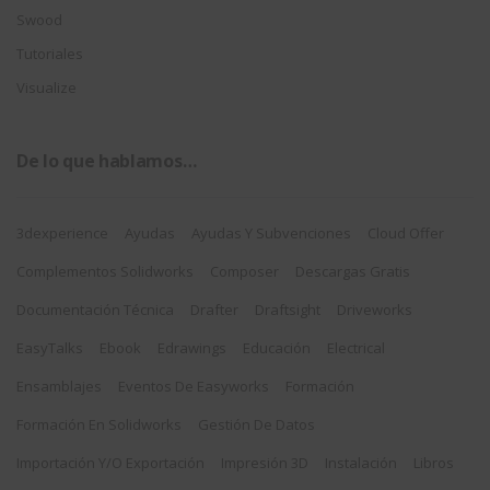
Swood
Tutoriales
Visualize
De lo que hablamos…
3dexperience
Ayudas
Ayudas Y Subvenciones
Cloud Offer
Complementos Solidworks
Composer
Descargas Gratis
Documentación Técnica
Drafter
Draftsight
Driveworks
EasyTalks
Ebook
Edrawings
Educación
Electrical
Ensamblajes
Eventos De Easyworks
Formación
Formación En Solidworks
Gestión De Datos
Importación Y/o Exportación
Impresión 3D
Instalación
Libros