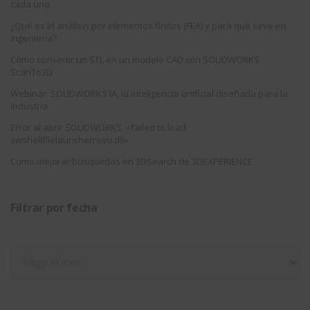
cada uno
¿Qué es el análisis por elementos finitos (FEA) y para qué sirve en
ingeniería?
Cómo convertir un STL en un modelo CAD con SOLIDWORKS
ScanTo3D
Webinar: SOLIDWORKS IA, la inteligencia artificial diseñada para la
industria
Error al abrir SOLIDWORKS: «failed to load
swshellfilelauncherresu.dll»
Como mejorar búsquedas en 3DSearch de 3DEXPERIENCE
Filtrar por fecha
Filtrar
por
fecha