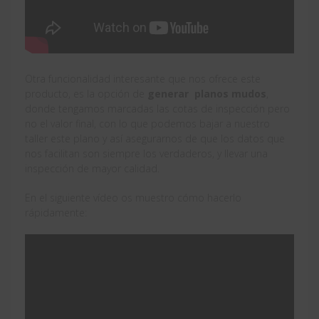
Otra funcionalidad interesante que nos ofrece este
producto, es la opción de
generar planos mudos
,
donde tengamos marcadas las cotas de inspección pero
no el valor final, con lo que podemos bajar a nuestro
taller este plano y así asegurarnos de que los datos que
nos facilitan son siempre los verdaderos, y llevar una
inspección de mayor calidad.
En el siguiente vídeo os muestro cómo hacerlo
rápidamente: