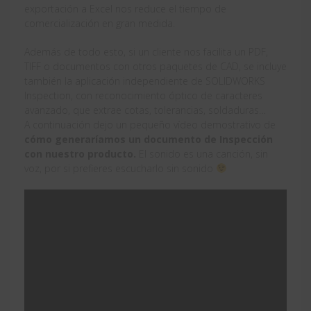
exportación a Excel nos reduce el tiempo de
comercialización en gran medida.
Además de todo esto, si un cliente nos facilita un PDF,
TIFF o documentos con otros paquetes de CAD, se incluye
también la aplicación independiente de SOLIDWORKS
Inspection, con reconocimiento óptico de caracteres
avanzado, que extrae cotas, tolerancias, soldaduras…
A continuación dejo un pequeño vídeo demostrativo de
cómo generaríamos un documento de Inspección
con nuestro producto.
El sonido es una canción, sin
voz, por si prefieres escucharlo sin sonido