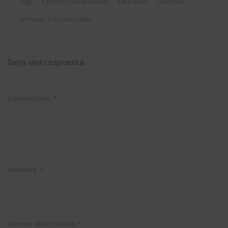
(SNL) de
aliado
tu
actualizar
Tags:
Centros De Formación
Educación
Licencias
SOLIDWORKS
Licencias Educacionales
formación
el
con
servidor
Easyworks?
de
Deja una respuesta
licencias
de
Comentario
*
SOLIDWORK
(SNL)
Nombre
*
Correo electrónico
*