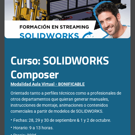
this
¿Qué estás buscando?
mod
Buscar:
Curso: SOLIDWORKS
Composer
Modalidad Aula Virtual - BONIFICABLE
Newsletter
Orientado tanto a perfiles técnicos como a profesionales de
otros departamentos que quieran generar manuales,
instrucciones de montaje, animaciones o contenidos
comerciales a partir de modelos de SOLIDWORKS.
Déjanos tus datos para poder registrarte en nuestro boletín
quincenal y consigue un descuento en nuestras formaciones
Fechas: 28, 29 y 30 de septiembre & 1 y 2 de octubre.
online:
Horario: 9 a 13 horas.
Correo electrónico de contacto
*