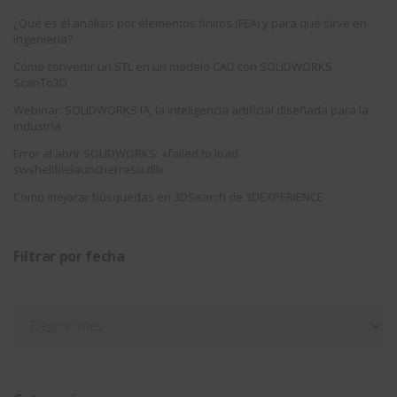
¿Qué es el análisis por elementos finitos (FEA) y para qué sirve en
ingeniería?
Cómo convertir un STL en un modelo CAD con SOLIDWORKS
ScanTo3D
Webinar: SOLIDWORKS IA, la inteligencia artificial diseñada para la
industria
Error al abrir SOLIDWORKS: «failed to load
swshellfilelauncherresu.dll»
Como mejorar búsquedas en 3DSearch de 3DEXPERIENCE
Filtrar por fecha
Filtrar
por
fecha