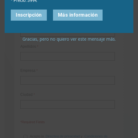
Precio: 399€
Inscripción
Más información
Nombre
*
Gracias, pero no quiero ver este mensaje más.
Apellidos
*
Empresa
*
Ciudad
*
*Required Fields
Acepto la
Directiva de privacidad
y
Condiciones de