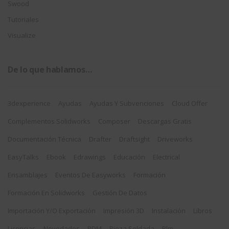
Swood
Tutoriales
Visualize
De lo que hablamos…
3dexperience
Ayudas
Ayudas Y Subvenciones
Cloud Offer
Complementos Solidworks
Composer
Descargas Gratis
Documentación Técnica
Drafter
Draftsight
Driveworks
EasyTalks
Ebook
Edrawings
Educación
Electrical
Ensamblajes
Eventos De Easyworks
Formación
Formación En Solidworks
Gestión De Datos
Importación Y/o Exportación
Impresión 3D
Instalación
Libros
Licencias
Novedades
PDM
Pieza Soldada
Plm