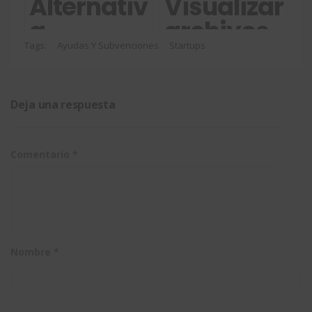
CAD en la
de datos
Alternativa
Visualizar
nube con
del
a
archivos
la
producto
eDrawings
en
Tags:
Ayudas Y Subvenciones
Startups
3DEXPERIENCE?
on cloud
para
3DEXPERIEN
visualizar
sin
Deja una respuesta
modelos
importarlos
Comentario
*
Nombre
*