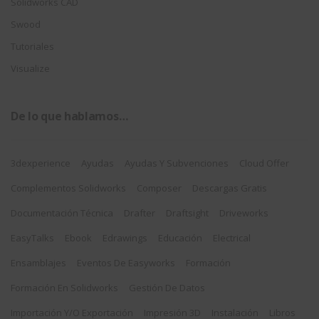
Solidworks CAD
Swood
Tutoriales
Visualize
De lo que hablamos…
3dexperience
Ayudas
Ayudas Y Subvenciones
Cloud Offer
Complementos Solidworks
Composer
Descargas Gratis
Documentación Técnica
Drafter
Draftsight
Driveworks
EasyTalks
Ebook
Edrawings
Educación
Electrical
Ensamblajes
Eventos De Easyworks
Formación
Formación En Solidworks
Gestión De Datos
Importación Y/o Exportación
Impresión 3D
Instalación
Libros