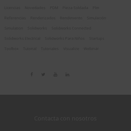
Licencias
Novedades
PDM
Pieza Soldada
Plm
Referencias
Renderizados
Rendimiento
Simulación
Simulation
Solidworks
Solidworks Connected
Solidworks Electrical
Solidworks Para Niños
Startups
Toolbox
Tutorial
Tutoriales
Visualize
Webinar
Contacta con nosotros