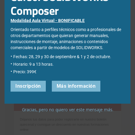
Composer
¿Qué estás buscando?
Modalidad Aula Virtual - BONIFICABLE
Orientado tanto a perfiles técnicos como a profesionales de
Buscar:
otros departamentos que quieran generar manuales,
instrucciones de montaje, animaciones o contenidos
comerciales a partir de modelos de SOLIDWORKS.
Fechas: 28, 29 y 30 de septiembre & 1 y 2 de octubre.
Horario: 9 a 13 horas.
Precio: 399€
Inscripción
Más información
Newsletter
Gracias, pero no quiero ver este mensaje más.
Déjanos tus datos para poder registrarte en nuestro boletín
quincenal y consigue un descuento en nuestras formaciones
online: