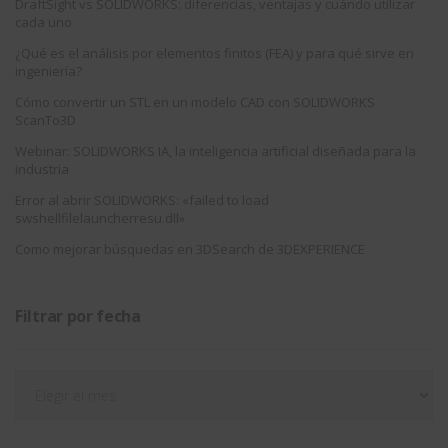
DraftSight vs SOLIDWORKS: diferencias, ventajas y cuándo utilizar
cada uno
¿Qué es el análisis por elementos finitos (FEA) y para qué sirve en
ingeniería?
Cómo convertir un STL en un modelo CAD con SOLIDWORKS
ScanTo3D
Webinar: SOLIDWORKS IA, la inteligencia artificial diseñada para la
industria
Error al abrir SOLIDWORKS: «failed to load
swshellfilelauncherresu.dll»
Como mejorar búsquedas en 3DSearch de 3DEXPERIENCE
Filtrar por fecha
Filtrar
por
fecha