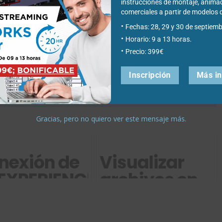
instrucciones de montaje, anima
comerciales a partir de modelo
as, graduado en Publicidad y Relaciones Públicas y gestiono el
Fechas: 28, 29 y 30 de septiemb
. ¡Sí, soy ese al que culpar de los mails con promociones!
Horario: 9 a 13 horas.
icación, la publicidad y el marketing intento "ensamblar" mis
Precio: 399€
trabajo de Easyworks.
Inscripción
Más i
Gracias, pero no quiero ver este mensaje más.
nexión de
Visualizar
EXPERIENCE
archivos en
n CATIA.
3DEXPERIENCE
llaborative
sin