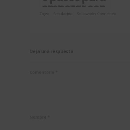
Des
empezar con
Ca
Simulation
Tags:
Simulación
Solidworks Connected
Xpress
Deja una respuesta
Comentario
*
Nombre
*