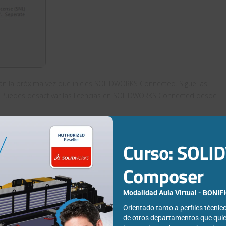
n la próxima vez que inicies SOLIDWORKS Connected. Sigue las
e. Puedes desactivar las licencias en SOLIDWORKS Connected desde
do la función 3DEXPERIENCE Simulation Designer a un usuario,
Curso: SOL
n de escritorio de SOLIDWORKS que haya añadido. Si tienes la
ión de SOLIDWORKS, tu administrador no debe asignar la función
Composer
rio.
Modalidad Aula Virtual - BONI
Orientado tanto a perfiles técni
de otros departamentos que qui
n Iglesias