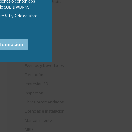
Descargables Gratis
ciones o contenidos
s de SOLIDWORKS.
Draftsight
re & 1 y 2 de octubre.
DriveWorks
Easyworks
Educación
nformación
Electrical
Elysium
Eventos y Novedades
Formación
Impresión 3D
Inspection
Libros recomendados
Licencias e instalación
Mantenimiento
MBD