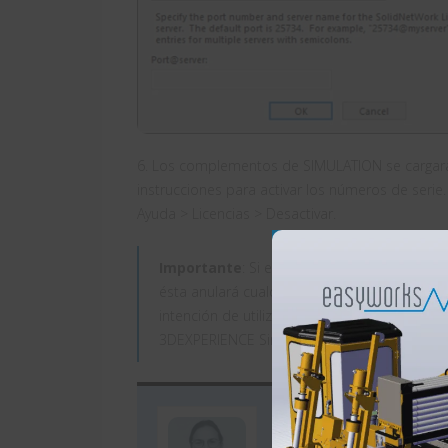
6. Los complementos de SIMULATION se cargará
instrucciones para activar los números de seri
Ayuda > Licencias > Desactivar.
Importante
: Si el administrador ha asigna
ésta anulará cualquier licencia de Simulació
intención de utilizar la licencia de simulac
3DEXPERIENCE Simulation Designer a un usua
Autor: Xaquí