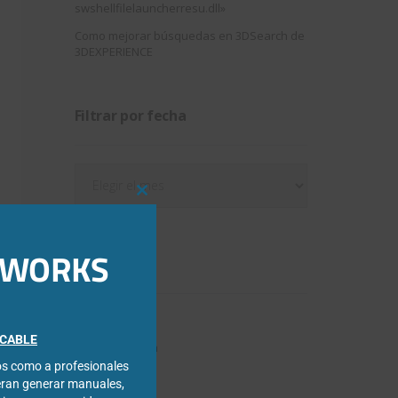
swshellfilelauncherresu.dll»
Como mejorar búsquedas en 3DSearch de
3DEXPERIENCE
Filtrar por fecha
Filtrar
por
Close
fecha
this
module
IDWORKS
Categorías
3DExperience
FICABLE
Chapa metálica
cos como a profesionales
Composer
eran generar manuales,