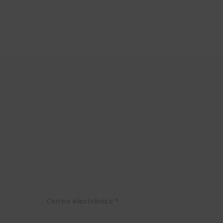
igner for
importarlos
tia V5.
Correo electrónico
*