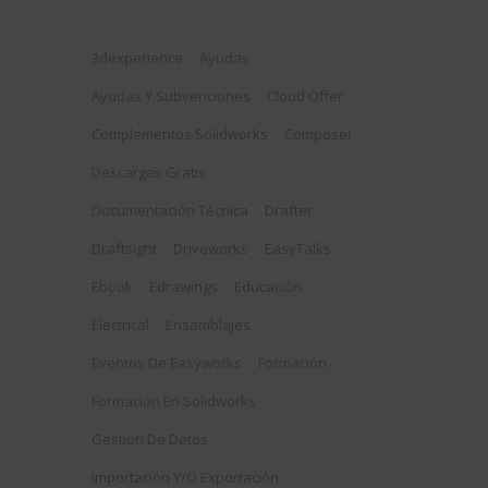
3dexperience
Ayudas
Ayudas Y Subvenciones
Cloud Offer
Complementos Solidworks
Composer
Descargas Gratis
Documentación Técnica
Drafter
Draftsight
Driveworks
EasyTalks
Ebook
Edrawings
Educación
Electrical
Ensamblajes
Eventos De Easyworks
Formación
Formación En Solidworks
Gestión De Datos
Importación Y/o Exportación