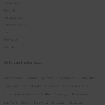
Rendimiento
Simulation
Sin categoría
Solidworks CAD
Swood
Tutoriales
Visualize
De lo que hablamos…
3dexperience
Ayudas
Ayudas Y Subvenciones
Cloud Offer
Complementos Solidworks
Composer
Descargas Gratis
Documentación Técnica
Drafter
Draftsight
Driveworks
EasyTalks
Ebook
Edrawings
Educación
Electrical