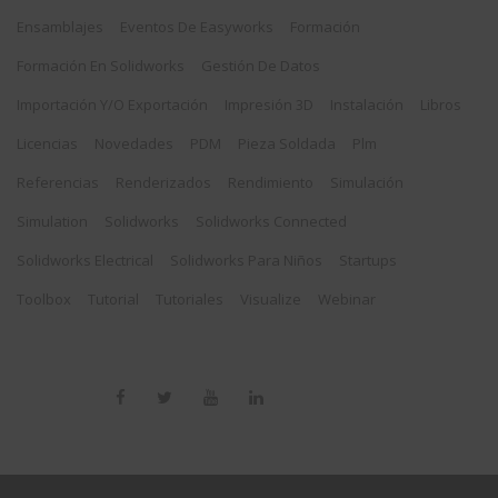
Ensamblajes
Eventos De Easyworks
Formación
Formación En Solidworks
Gestión De Datos
Importación Y/o Exportación
Impresión 3D
Instalación
Libros
Licencias
Novedades
PDM
Pieza Soldada
Plm
Referencias
Renderizados
Rendimiento
Simulación
Simulation
Solidworks
Solidworks Connected
Solidworks Electrical
Solidworks Para Niños
Startups
Toolbox
Tutorial
Tutoriales
Visualize
Webinar