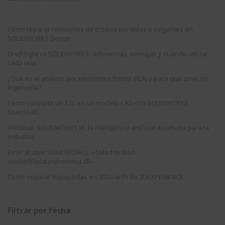
Cómo reparar relaciones de croquis perdidas o colgantes en
SOLIDWORKS Design
DraftSight vs SOLIDWORKS: diferencias, ventajas y cuándo utilizar
cada uno
¿Qué es el análisis por elementos finitos (FEA) y para qué sirve en
ingeniería?
Cómo convertir un STL en un modelo CAD con SOLIDWORKS
ScanTo3D
Webinar: SOLIDWORKS IA, la inteligencia artificial diseñada para la
industria
Error al abrir SOLIDWORKS: «failed to load
swshellfilelauncherresu.dll»
Como mejorar búsquedas en 3DSearch de 3DEXPERIENCE
Filtrar por fecha