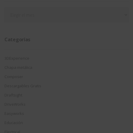
Filtrar
por
fecha
Categorías
3DExperience
Chapa metálica
Composer
Descargables Gratis
Draftsight
DriveWorks
Easyworks
Educación
Electrical