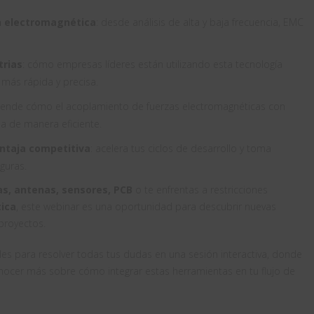
n electromagnética
: desde análisis de alta y baja frecuencia, EMC
trias
: cómo empresas líderes están utilizando esta tecnología
 más rápida y precisa.
tiende cómo el acoplamiento de fuerzas electromagnéticas con
na de manera eficiente.
ntaja competitiva
: acelera tus ciclos de desarrollo y toma
guras.
as, antenas, sensores, PCB
o te enfrentas a restricciones
ica
, este webinar es una oportunidad para descubrir nuevas
proyectos.
s para resolver todas tus dudas en una sesión interactiva, donde
nocer más sobre cómo integrar estas herramientas en tu flujo de