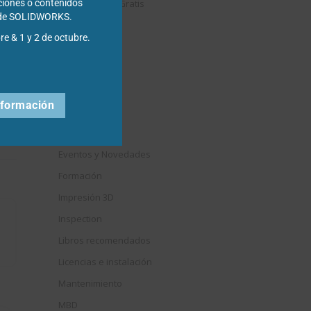
Descargables Gratis
ciones o contenidos
s de SOLIDWORKS.
Draftsight
re & 1 y 2 de octubre.
DriveWorks
Easyworks
Educación
nformación
Electrical
Elysium
Eventos y Novedades
Formación
Impresión 3D
Inspection
Libros recomendados
Licencias e instalación
Mantenimiento
MBD