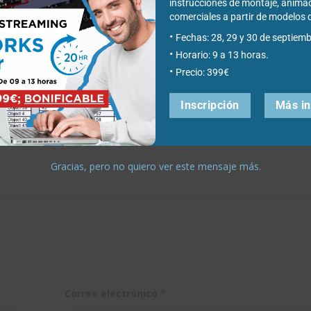
M
STEP con el
instrucciones de montaje, anima
filtro de
comerciales a partir de modelo
Fechas: 28, 29 y 30 de septiemb
SOLIDWORKS
Horario: 9 a 13 horas.
Precio: 399€
Inscripción
Más i
Gracias, pero no quiero ver este mensaje más.
Correo electrónico
*