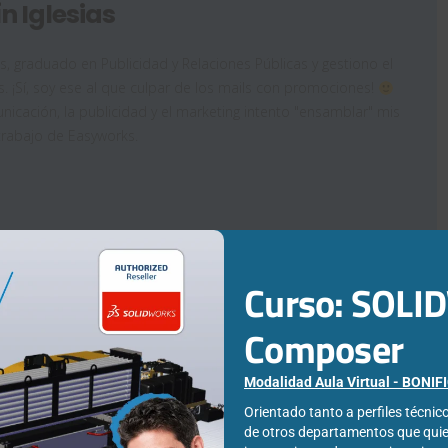
n Iglesias
as, graduado en Publicidad y Relaciones Públicas y gestiono el
. ¡Sí, soy ese al que culpar de los mails con promociones!
icación, la publicidad y el marketing intento "ensamblar" mis
trabajo de Easyworks.
Curso: SOL
Composer
noce la
Optimiza la
erfaz de
importación
Modalidad Aula Virtual - BONI
LIDWORKS
de archivos
Orientado tanto a perfiles técni
de otros departamentos que qui