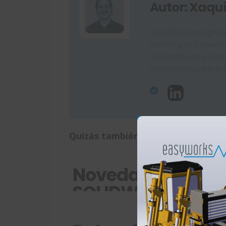
Autor: Xaquí
Hola! Soy Xaquín Iglesi
marketing de Easyworks
Apasionado de la comun
conocimientos al gran 
Quizás también te interese:
Novedades
Co
SOLIDWORKS
int
2024:
SO