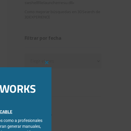
swshellfilelauncherresu.dll»
Como mejorar búsquedas en 3DSearch de
3DEXPERIENCE
Filtrar por fecha
Filtrar
por
Close
fecha
this
module
IDWORKS
Categorías
3DExperience
FICABLE
Chapa metálica
cos como a profesionales
Composer
eran generar manuales,