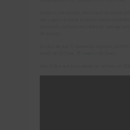
Usarlo es tan sencillo cómo hacer un simple
pi
que coger y arrastrar el archivo hasta la plata
importarlo, siempre nos saldrá un mensaje avis
de hacerlo.
En caso de que lo queramos importar, podremo
través de 3D Drive,
3D Swym
o 3D Space.
Mira lo fácil que es visualizar tus archivos en 3