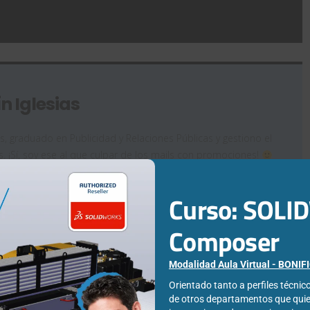
n Iglesias
as, graduado en Publicidad y Relaciones Públicas y gestiono el
. ¡Sí, soy ese al que culpar de los mails con promociones!
icación, la publicidad y el marketing intento "ensamblar" mis
trabajo de Easyworks.
Curso: SOL
Composer
Modalidad Aula Virtual - BONI
Orientado tanto a perfiles técni
de otros departamentos que qui