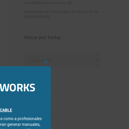
swshellfilelauncherresu.dll»
Como mejorar búsquedas en 3DSearch de
3DEXPERIENCE
Filtrar por fecha
Filtrar
por
Close
fecha
this
module
IDWORKS
Categorías
3DExperience
FICABLE
Chapa metálica
cos como a profesionales
Composer
eran generar manuales,