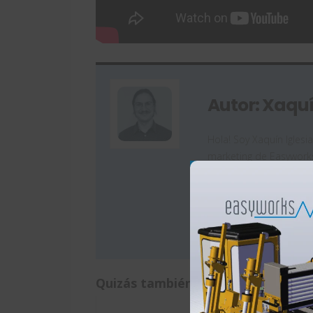
Autor: Xaquí
Hola! Soy Xaquín Iglesi
marketing de Easyworks
Apasionado de la comun
conocimientos al gran 
Quizás también te interese: