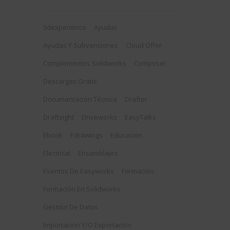
3dexperience
Ayudas
Ayudas Y Subvenciones
Cloud Offer
Complementos Solidworks
Composer
Descargas Gratis
Documentación Técnica
Drafter
Draftsight
Driveworks
EasyTalks
Ebook
Edrawings
Educación
Electrical
Ensamblajes
Eventos De Easyworks
Formación
Formación En Solidworks
Gestión De Datos
Importación Y/o Exportación