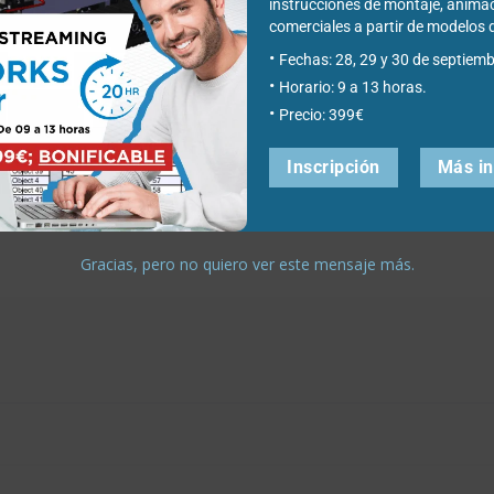
instrucciones de montaje, anima
alidad
¿Cuáles son
comerciales a partir de modelo
tual o
los roles
Fechas: 28, 29 y 30 de septiemb
Horario: 9 a 13 horas.
mentada
básicos de
Precio: 399€
acceso a la
Inscripción
Más i
LIDWORKS
3DEXPERIENCE
Gracias, pero no quiero ver este mensaje más.