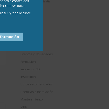
Descargables Gratis
ciones o contenidos
s de SOLIDWORKS.
Draftsight
re & 1 y 2 de octubre.
DriveWorks
Easyworks
Educación
nformación
?
Electrical
Elysium
Eventos y Novedades
Formación
Impresión 3D
Inspection
Libros recomendados
Licencias e instalación
Mantenimiento
MBD