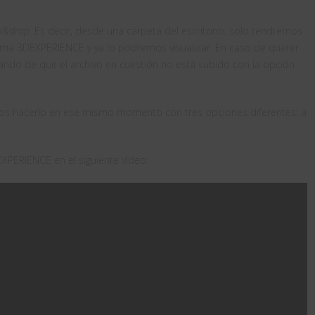
ck&drop
. Es decir, desde una carpeta del escritorio, solo tendremos
forma 3DEXPERIENCE y ya lo podremos visualizar. En caso de querer
ando de que el archivo en cuestión no está subido con la opción
s hacerlo en ese mismo momento con tres opciones diferentes: a
DEXPERIENCE en el siguiente vídeo: