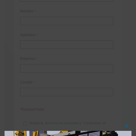
Nombre
*
Apellidos
*
Empresa
*
Ciudad
*
*Required Fields
Acepto la
Directiva de privacidad
y
Condiciones de
Clos
utilización