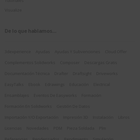
Tutoriales
Visualize
De lo que hablamos…
3dexperience
Ayudas
Ayudas Y Subvenciones
Cloud Offer
Complementos Solidworks
Composer
Descargas Gratis
Documentación Técnica
Drafter
Draftsight
Driveworks
EasyTalks
Ebook
Edrawings
Educación
Electrical
Ensamblajes
Eventos De Easyworks
Formación
Formación En Solidworks
Gestión De Datos
Importación Y/o Exportación
Impresión 3D
Instalación
Libros
Licencias
Novedades
PDM
Pieza Soldada
Plm
Referencias
Renderizados
Rendimiento
Simulación