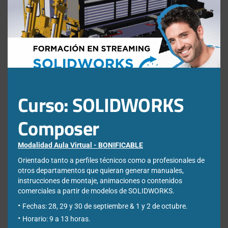
this
mod
Nota: Es nuestra responsabilidad proteger su privacidad y le garantizamos
que sus datos serán completamente confidenciales.
Curso: SOLIDWORKS
Composer
Entradas recientes
Modalidad Aula Virtual - BONIFICABLE
Orientado tanto a perfiles técnicos como a profesionales de
otros departamentos que quieran generar manuales,
Cómo reparar relaciones de croquis perdidas o colgantes en
instrucciones de montaje, animaciones o contenidos
SOLIDWORKS Design
comerciales a partir de modelos de SOLIDWORKS.
DraftSight vs SOLIDWORKS: diferencias, ventajas y cuándo utilizar
Fechas: 28, 29 y 30 de septiembre & 1 y 2 de octubre.
cada uno
Horario: 9 a 13 horas.
¿Qué es el análisis por elementos finitos (FEA) y para qué sirve en