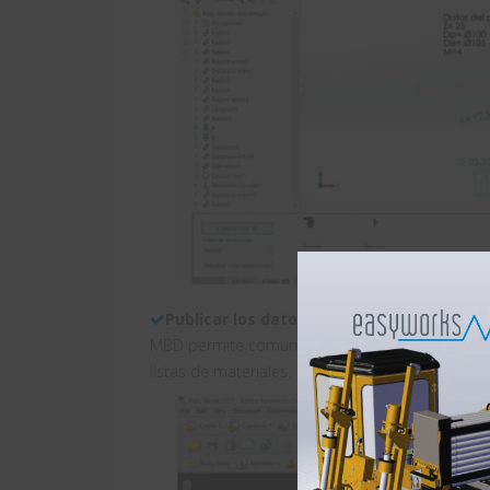
Publicar los datos en 3D con vistas y cot
MBD permite comunicarse en 3D. Ya sea en PDF 
listas de materiales.