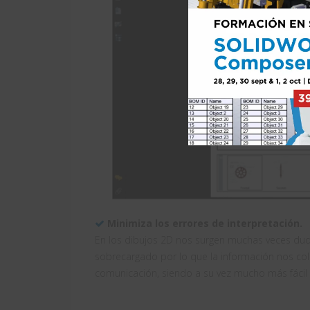
Minimiza los errores de interpretación.
En los dibujos 2D nos surgen muchas veces dud
sobrecargado por lo que la información nos cola
comunicación, siendo a su vez mucho más fácil l