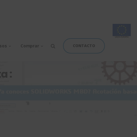
rsos
Comprar
CONTACTO
a :