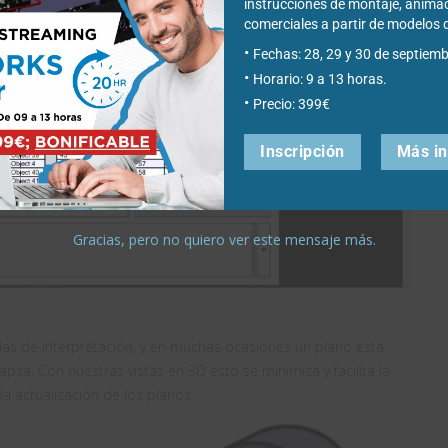
instrucciones de montaje, anima
comerciales a partir de modelo
Fechas: 28, 29 y 30 de septiemb
Horario: 9 a 13 horas.
Precio: 399€
Inscripción
Más i
Gracias, pero no quiero ver este mensaje más.
as de interpretación, y en muchas ocasiones un plano está
psa. Con nuestras vistas en 3D esto se minimiza y facilita la
a actualización de los planos.