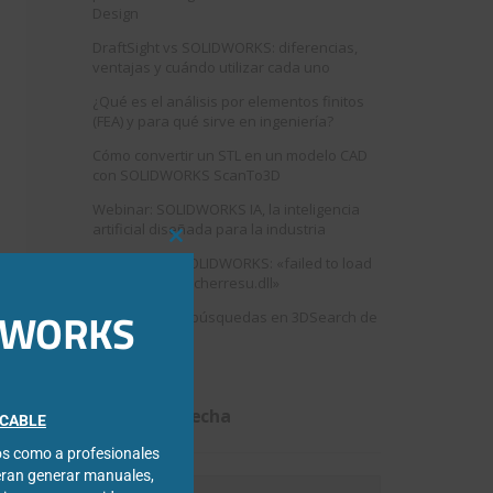
Design
DraftSight vs SOLIDWORKS: diferencias,
ventajas y cuándo utilizar cada uno
¿Qué es el análisis por elementos finitos
(FEA) y para qué sirve en ingeniería?
Cómo convertir un STL en un modelo CAD
con SOLIDWORKS ScanTo3D
Webinar: SOLIDWORKS IA, la inteligencia
artificial diseñada para la industria
Close
Error al abrir SOLIDWORKS: «failed to load
this
swshellfilelauncherresu.dll»
module
IDWORKS
Como mejorar búsquedas en 3DSearch de
3DEXPERIENCE
Filtrar por fecha
FICABLE
cos como a profesionales
eran generar manuales,
Filtrar