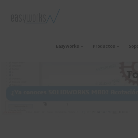
Easyworks
Productos
Sop
To