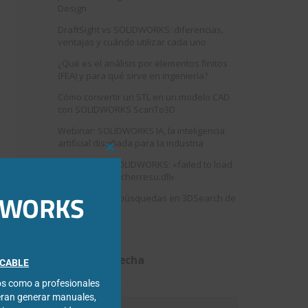
Design
DraftSight vs SOLIDWORKS: diferencias,
ventajas y cuándo utilizar cada uno
¿Qué es el análisis por elementos finitos
(FEA) y para qué sirve en ingeniería?
Cómo convertir un STL en un modelo CAD
con SOLIDWORKS ScanTo3D
Webinar: SOLIDWORKS IA, la inteligencia
artificial diseñada para la industria
Close
Error al abrir SOLIDWORKS: «failed to load
this
swshellfilelauncherresu.dll»
module
IDWORKS
Como mejorar búsquedas en 3DSearch de
3DEXPERIENCE
Filtrar por fecha
FICABLE
cos como a profesionales
eran generar manuales,
Filtrar