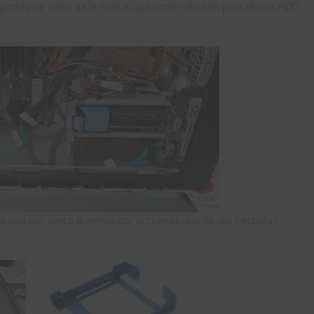
oportes de carro de la marca, que como veis son para discos HDD
, al que por cierto le rompí por accidente una de sus pestañas