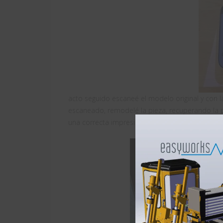
acto seguido escaneé el modelo original y con 
escaneado, remodelé la pieza, recuperando la p
una correcta impresión 3D.