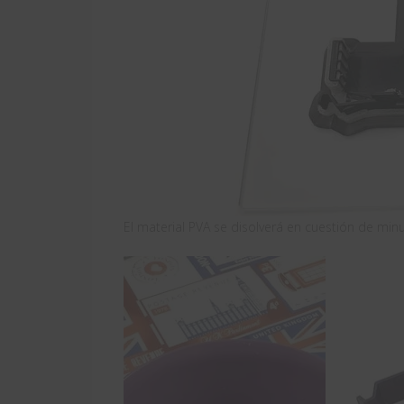
El material PVA se disolverá en cuestión de min