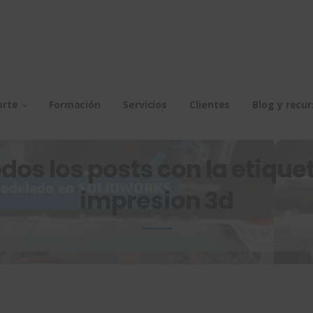
orte
Formación
Servicios
Clientes
Blog y recu
dos los posts con la etiquet
impresion 3d