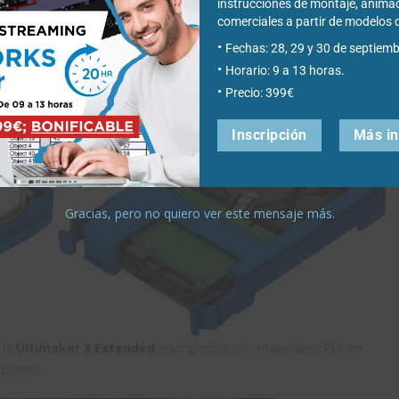
instrucciones de montaje, anima
comerciales a partir de modelo
Fechas: 28, 29 y 30 de septiemb
óstico de SOLIDWORKS la ausencia de interferencias ensamblando el
Horario: 9 a 13 horas.
Precio: 399€
Inscripción
Más i
Gracias, pero no quiero ver este mensaje más.
 la
Ultimaker 3 Extended
, escogiendo dos materiales, PLA en
oportes.