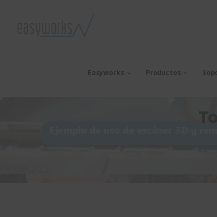
Easyworks
Productos
Sop
To