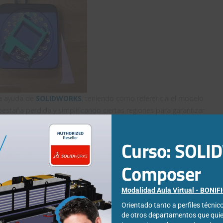
la ayuda de
SOLIDWORKS
, teniendo como referencia el modelo
estaña perdida y simplificando ciertas regiones para garantizar
Curso: SOL
Composer
Modalidad Aula Virtual - BONI
Orientado tanto a perfiles técni
de otros departamentos que qui