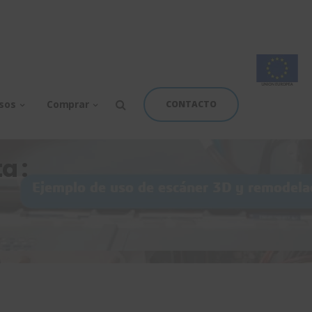
rsos
Comprar
CONTACTO
a :