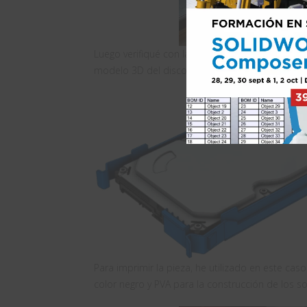
Luego verifiqué con las herramientas de diagn
modelo 3D del disco duro HDD de la marca
Para imprimir la pieza, he utilizado en este caso
color negro y PVA para la construcción de los s