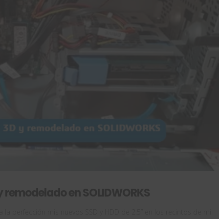
D y remodelado en SOLIDWORKS
 la perfección mis nuevos SSD y HDD de 2.5” en los recintos de mi