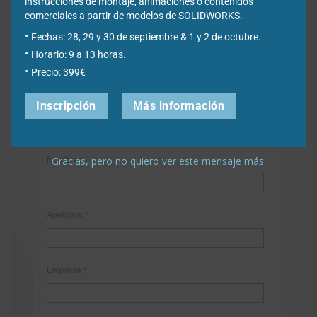
Newsletter
instrucciones de montaje, animaciones o contenidos
comerciales a partir de modelos de SOLIDWORKS.
Fechas: 28, 29 y 30 de septiembre & 1 y 2 de octubre.
Déjanos tus datos para poder registrarte en nuestro boletín
Horario: 9 a 13 horas.
quincenal y consigue un descuento en nuestras formaciones
Precio: 399€
online:
Inscripción
Más información
Correo electrónico de contacto
*
Gracias, pero no quiero ver este mensaje más.
Nombre
*
Apellidos
*
Empresa
*