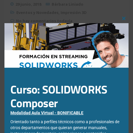
29 junio, 2018
Bárbara Liniado
Eventos y Novedades
,
Impresión 3D
No hay comentarios todavía
Clos
this
mod
¿Qué estás buscando?
Buscar:
Curso: SOLIDWORKS
Composer
Modalidad Aula Virtual - BONIFICABLE
Orientado tanto a perfiles técnicos como a profesionales de
otros departamentos que quieran generar manuales,