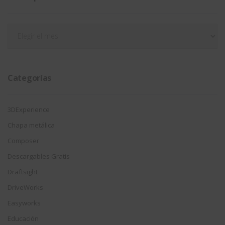
Filtrar
por
fecha
Categorías
3DExperience
Chapa metálica
Composer
Descargables Gratis
Draftsight
DriveWorks
Easyworks
Educación