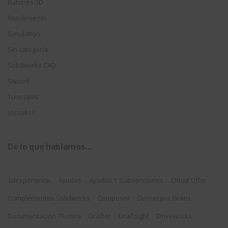
Ratones 3D
Rendimiento
Simulation
Sin categoría
Solidworks CAD
Swood
Tutoriales
Visualize
De lo que hablamos…
3dexperience
Ayudas
Ayudas Y Subvenciones
Cloud Offer
Complementos Solidworks
Composer
Descargas Gratis
Documentación Técnica
Drafter
Draftsight
Driveworks