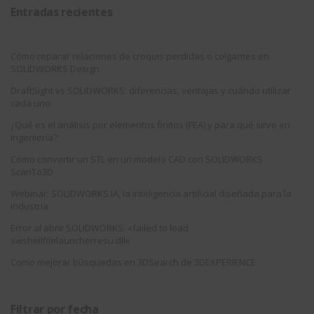
Entradas recientes
Cómo reparar relaciones de croquis perdidas o colgantes en
SOLIDWORKS Design
DraftSight vs SOLIDWORKS: diferencias, ventajas y cuándo utilizar
cada uno
¿Qué es el análisis por elementos finitos (FEA) y para qué sirve en
ingeniería?
Cómo convertir un STL en un modelo CAD con SOLIDWORKS
ScanTo3D
Webinar: SOLIDWORKS IA, la inteligencia artificial diseñada para la
industria
Error al abrir SOLIDWORKS: «failed to load
swshellfilelauncherresu.dll»
Como mejorar búsquedas en 3DSearch de 3DEXPERIENCE
Filtrar por fecha