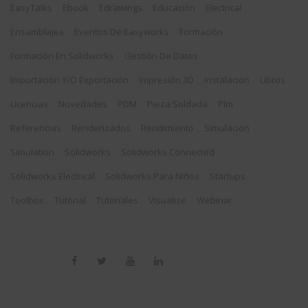
EasyTalks
Ebook
Edrawings
Educación
Electrical
Ensamblajes
Eventos De Easyworks
Formación
Formación En Solidworks
Gestión De Datos
Importación Y/o Exportación
Impresión 3D
Instalación
Libros
Licencias
Novedades
PDM
Pieza Soldada
Plm
Referencias
Renderizados
Rendimiento
Simulación
Simulation
Solidworks
Solidworks Connected
Solidworks Electrical
Solidworks Para Niños
Startups
Toolbox
Tutorial
Tutoriales
Visualize
Webinar