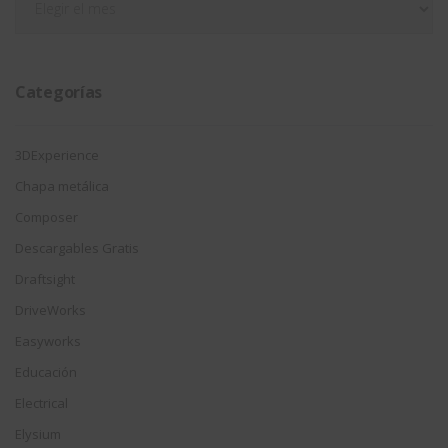
por
fecha
Categorías
3DExperience
Chapa metálica
Composer
Descargables Gratis
Draftsight
DriveWorks
Easyworks
Educación
Electrical
Elysium