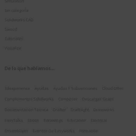
Simulation
Sin categoría
Solidworks CAD
Swood
Tutoriales
Visualize
De lo que hablamos…
3dexperience
Ayudas
Ayudas Y Subvenciones
Cloud Offer
Complementos Solidworks
Composer
Descargas Gratis
Documentación Técnica
Drafter
Draftsight
Driveworks
EasyTalks
Ebook
Edrawings
Educación
Electrical
Ensamblajes
Eventos De Easyworks
Formación