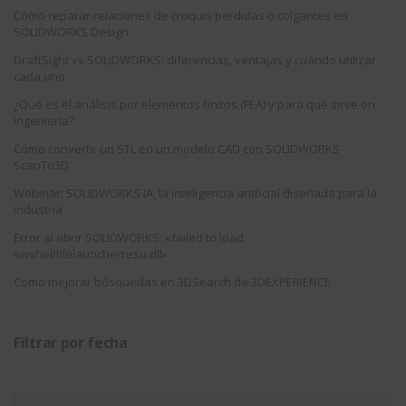
Cómo reparar relaciones de croquis perdidas o colgantes en
SOLIDWORKS Design
DraftSight vs SOLIDWORKS: diferencias, ventajas y cuándo utilizar
cada uno
¿Qué es el análisis por elementos finitos (FEA) y para qué sirve en
ingeniería?
Cómo convertir un STL en un modelo CAD con SOLIDWORKS
ScanTo3D
Webinar: SOLIDWORKS IA, la inteligencia artificial diseñada para la
industria
Error al abrir SOLIDWORKS: «failed to load
swshellfilelauncherresu.dll»
Como mejorar búsquedas en 3DSearch de 3DEXPERIENCE
Filtrar por fecha
Filtrar