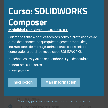
Curso: SOLIDWORKS
Composer
Otras opciones para prestar atención:
“Purgar los datos de configuración guardados
Modalidad Aula Virtual - BONIFICABLE
en la caché»
reducirá el tamaño de archivos y
Orientado tanto a perfiles técnicos como a profesionales de
puede reducir los tiempos en que se abre, pero
otros departamentos que quieran generar manuales,
instrucciones de montaje, animaciones o contenidos
cargar las configuraciones una vez que el
comerciales a partir de modelos de SOLIDWORKS.
componente esté abierto será más lento.
Fechas: 28, 29 y 30 de septiembre & 1 y 2 de octubre.
“Actualizar propiedades físicas al guardar el
Horario: 9 a 13 horas.
documento»
puede reducir tiempos de apertura,
Precio: 399€
ya que no será necesario calcular las propiedades
totales la próxima vez que el documento se abra, a
Inscripción
Más información
menos que el componente haya cambiado. Sin
embargo, los tiempos de guardado sí que podrían
ser más largos.
Gracias, pero no quiero ver este mensaje más.
“Utilizar software OpenGL”
sólo debería ser