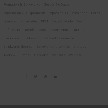
Formación En Solidworks
Gestión De Datos
Importación Y/o Exportación
Impresión 3D
Instalación
Libros
Licencias
Novedades
PDM
Pieza Soldada
Plm
Referencias
Renderizados
Rendimiento
Simulación
Simulation
Solidworks
Solidworks Connected
Solidworks Electrical
Solidworks Para Niños
Startups
Toolbox
Tutorial
Tutoriales
Visualize
Webinar