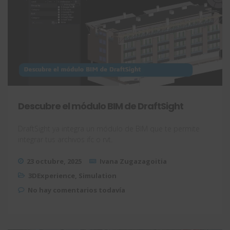
Descubre el módulo BIM de DraftSight
DraftSight ya integra un módulo de BIM que te permite
integrar tus archivos ifc o rvt.
23 octubre, 2025
Ivana Zugazagoitia
3DExperience
,
Simulation
No hay comentarios todavía