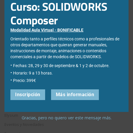
Curso: SOLIDWORKS
Categorías
Composer
Modalidad Aula Virtual - BONIFICABLE
3DExperience
Orientado tanto a perfiles técnicos como a profesionales de
Chapa metálica
otros departamentos que quieran generar manuales,
Composer
instrucciones de montaje, animaciones o contenidos
comerciales a partir de modelos de SOLIDWORKS.
Descargables Gratis
Fechas: 28, 29 y 30 de septiembre & 1 y 2 de octubre.
Draftsight
Horario: 9 a 13 horas.
DriveWorks
Precio: 399€
Easyworks
Inscripción
Más información
Educación
Electrical
Elysium
Gracias, pero no quiero ver este mensaje más.
Eventos y Novedades