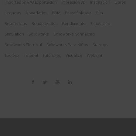
Importación Y/o Exportación
Impresión 3D
Instalación
Libros
Licencias
Novedades
PDM
Pieza Soldada
Plm
Referencias
Renderizados
Rendimiento
Simulación
Simulation
Solidworks
Solidworks Connected
Solidworks Electrical
Solidworks Para Niños
Startups
Toolbox
Tutorial
Tutoriales
Visualize
Webinar