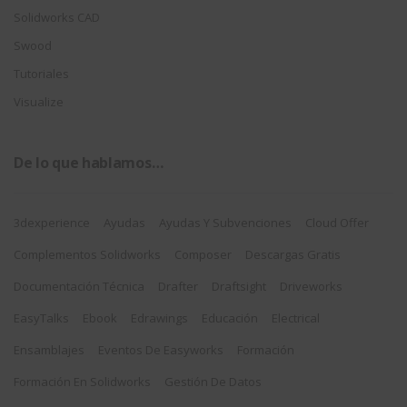
Solidworks CAD
Swood
Tutoriales
Visualize
De lo que hablamos…
3dexperience
Ayudas
Ayudas Y Subvenciones
Cloud Offer
Complementos Solidworks
Composer
Descargas Gratis
Documentación Técnica
Drafter
Draftsight
Driveworks
EasyTalks
Ebook
Edrawings
Educación
Electrical
Ensamblajes
Eventos De Easyworks
Formación
Formación En Solidworks
Gestión De Datos