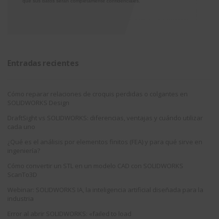
que sus datos serán completamente confidenciales.
Entradas recientes
Cómo reparar relaciones de croquis perdidas o colgantes en
SOLIDWORKS Design
DraftSight vs SOLIDWORKS: diferencias, ventajas y cuándo utilizar
cada uno
¿Qué es el análisis por elementos finitos (FEA) y para qué sirve en
ingeniería?
Cómo convertir un STL en un modelo CAD con SOLIDWORKS
ScanTo3D
Webinar: SOLIDWORKS IA, la inteligencia artificial diseñada para la
industria
Error al abrir SOLIDWORKS: «failed to load