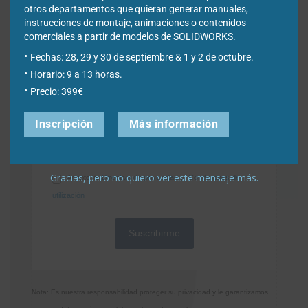
otros departamentos que quieran generar manuales,
instrucciones de montaje, animaciones o contenidos
Empresa
*
comerciales a partir de modelos de SOLIDWORKS.
Fechas: 28, 29 y 30 de septiembre & 1 y 2 de octubre.
Horario: 9 a 13 horas.
Ciudad
*
Precio: 399€
Inscripción
Más información
*Required Fields
Gracias, pero no quiero ver este mensaje más.
Acepto la
Directiva de privacidad
y
Condiciones de
utilización
Nota: Es nuestra responsabilidad proteger su privacidad y le garantizamos