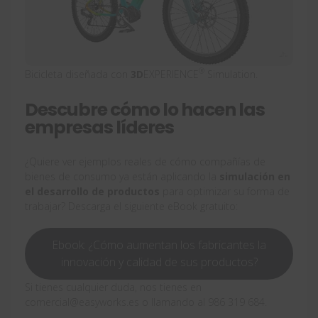
®
Bicicleta diseñada con
3D
EXPERIENCE
Simulation.
Descubre cómo lo hacen las
empresas líderes
¿Quiere ver ejemplos reales de cómo compañías de
bienes de consumo ya están aplicando la
simulación en
el desarrollo de productos
para optimizar su forma de
trabajar? Descarga el siguiente eBook gratuito:
Ebook: ¿Cómo aumentan los fabricantes la
innovación y calidad de sus productos?
Si tienes cualquier duda, nos tienes en
comercial@easyworks.es o llamando al 986 319 684.