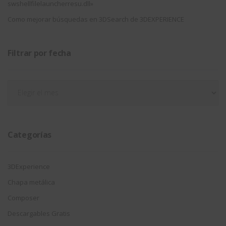
swshellfilelauncherresu.dll»
Como mejorar búsquedas en 3DSearch de 3DEXPERIENCE
Filtrar por fecha
Filtrar
por
fecha
Categorías
3DExperience
Chapa metálica
Composer
Descargables Gratis