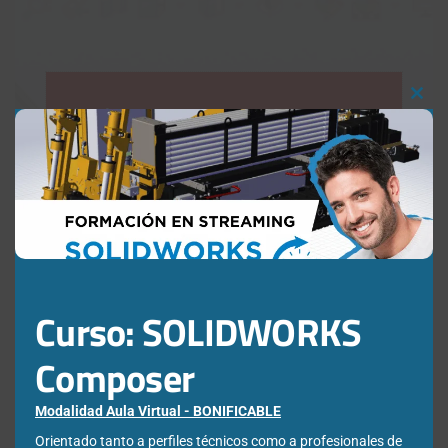
Clos
Newsletter
this
mod
Déjanos tus datos para poder registrarte en nuestro boletín
quincenal y consigue un descuento en nuestras formaciones
online:
Correo electrónico de contacto
*
Curso: SOLIDWORKS
Nombre
*
Composer
Modalidad Aula Virtual - BONIFICABLE
Apellidos
*
Orientado tanto a perfiles técnicos como a profesionales de