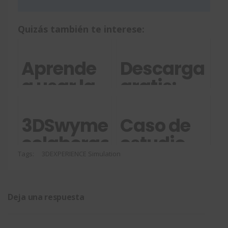
Quizás también te interese:
Aprende
Descarga
a usar la
gratis:
herramienta
Ebook
"definir
claves
3DSwymer,
Caso de
croquis
para la
colaboración
estudio
completamente"
gestión
en
de
Tags:
3DEXPERIENCE Simulation
en
de la
comunidad
3DEXPERIEN
SOLIDWORKS
información
vehículo
Deja una respuesta
Design
en Pymes
todoterreno