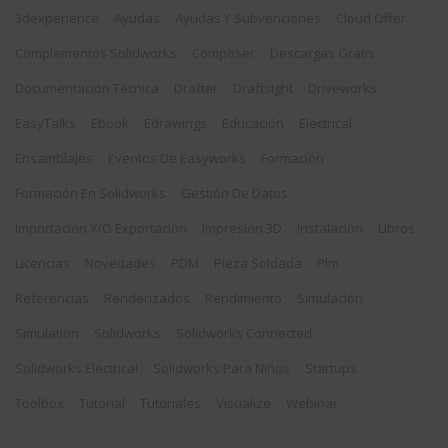
3dexperience
Ayudas
Ayudas Y Subvenciones
Cloud Offer
Complementos Solidworks
Composer
Descargas Gratis
Documentación Técnica
Drafter
Draftsight
Driveworks
EasyTalks
Ebook
Edrawings
Educación
Electrical
Ensamblajes
Eventos De Easyworks
Formación
Formación En Solidworks
Gestión De Datos
Importación Y/o Exportación
Impresión 3D
Instalación
Libros
Licencias
Novedades
PDM
Pieza Soldada
Plm
Referencias
Renderizados
Rendimiento
Simulación
Simulation
Solidworks
Solidworks Connected
Solidworks Electrical
Solidworks Para Niños
Startups
Toolbox
Tutorial
Tutoriales
Visualize
Webinar