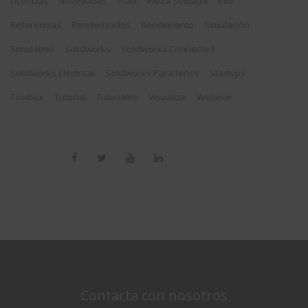
Licencias
Novedades
PDM
Pieza Soldada
Plm
Referencias
Renderizados
Rendimiento
Simulación
Simulation
Solidworks
Solidworks Connected
Solidworks Electrical
Solidworks Para Niños
Startups
Toolbox
Tutorial
Tutoriales
Visualize
Webinar
Contacta con nosotros