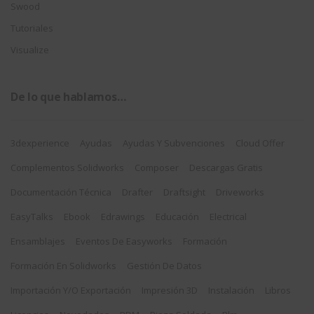
Swood
Tutoriales
Visualize
De lo que hablamos…
3dexperience
Ayudas
Ayudas Y Subvenciones
Cloud Offer
Complementos Solidworks
Composer
Descargas Gratis
Documentación Técnica
Drafter
Draftsight
Driveworks
EasyTalks
Ebook
Edrawings
Educación
Electrical
Ensamblajes
Eventos De Easyworks
Formación
Formación En Solidworks
Gestión De Datos
Importación Y/o Exportación
Impresión 3D
Instalación
Libros