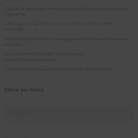
¿Qué es el análisis por elementos finitos (FEA) y para qué sirve en
ingeniería?
Cómo convertir un STL en un modelo CAD con SOLIDWORKS
ScanTo3D
Webinar: SOLIDWORKS IA, la inteligencia artificial diseñada para la
industria
Error al abrir SOLIDWORKS: «failed to load
swshellfilelauncherresu.dll»
Como mejorar búsquedas en 3DSearch de 3DEXPERIENCE
Filtrar por fecha
Filtrar
por
fecha