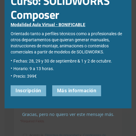
Curso: SOLIDWORKS
Composer
Nombre
*
Modalidad Aula Virtual - BONIFICABLE
Orientado tanto a perfiles técnicos como a profesionales de
otros departamentos que quieran generar manuales,
instrucciones de montaje, animaciones o contenidos
Apellidos
*
comerciales a partir de modelos de SOLIDWORKS.
Fechas: 28, 29 y 30 de septiembre & 1 y 2 de octubre.
Horario: 9 a 13 horas.
Empresa
*
Precio: 399€
Inscripción
Más información
Ciudad
*
Gracias, pero no quiero ver este mensaje más.
*Required Fields
Acepto la
Directiva de privacidad
y
Condiciones de