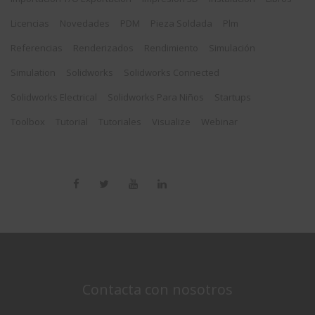
Licencias
Novedades
PDM
Pieza Soldada
Plm
Referencias
Renderizados
Rendimiento
Simulación
Simulation
Solidworks
Solidworks Connected
Solidworks Electrical
Solidworks Para Niños
Startups
Toolbox
Tutorial
Tutoriales
Visualize
Webinar
Contacta con nosotros