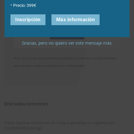
Precio: 399€
Acepto la
Directiva de privacidad
y
Condiciones de
utilización
Inscripción
Más información
Gracias, pero no quiero ver este mensaje más.
Nota: Es nuestra responsabilidad proteger su privacidad y le garantizamos
que sus datos serán completamente confidenciales.
Entradas recientes
Cómo reparar relaciones de croquis perdidas o colgantes en
SOLIDWORKS Design