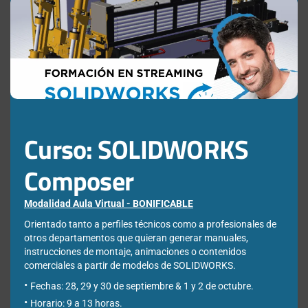
this
Correo electrónico de contacto
*
mod
Nombre
*
Apellidos
*
Curso: SOLIDWORKS
Composer
Empresa
*
Modalidad Aula Virtual - BONIFICABLE
Orientado tanto a perfiles técnicos como a profesionales de
Ciudad
*
otros departamentos que quieran generar manuales,
instrucciones de montaje, animaciones o contenidos
comerciales a partir de modelos de SOLIDWORKS.
Fechas: 28, 29 y 30 de septiembre & 1 y 2 de octubre.
*Required Fields
Horario: 9 a 13 horas.