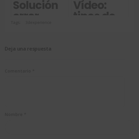
al abrir
3DEXPERIEN
Solución
Vídeo:
un
error
tipos de
archivo
cierre
licencias
Tags:
3dexperience
inesperado
en
SOLIDWORKS
SOLIDWORK
Deja una respuesta
en
3DEXPERIENCE
Comentario
*
Nombre
*