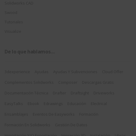
Solidworks CAD
Swood
Tutoriales
Visualize
De lo que hablamos…
3dexperience
Ayudas
Ayudas Y Subvenciones
Cloud Offer
Complementos Solidworks
Composer
Descargas Gratis
Documentación Técnica
Drafter
Draftsight
Driveworks
EasyTalks
Ebook
Edrawings
Educación
Electrical
Ensamblajes
Eventos De Easyworks
Formación
Formación En Solidworks
Gestión De Datos
Importación Y/o Exportación
Impresión 3D
Instalación
Libros