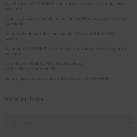
DraftSight vs SOLIDWORKS: diferencias, ventajas y cuándo utilizar
cada uno
¿Qué es el análisis por elementos finitos (FEA) y para qué sirve en
ingeniería?
Cómo convertir un STL en un modelo CAD con SOLIDWORKS
ScanTo3D
Webinar: SOLIDWORKS IA, la inteligencia artificial diseñada para la
industria
Error al abrir SOLIDWORKS: «failed to load
swshellfilelauncherresu.dll»
Como mejorar búsquedas en 3DSearch de 3DEXPERIENCE
Filtrar por fecha
Filtrar
por
fecha