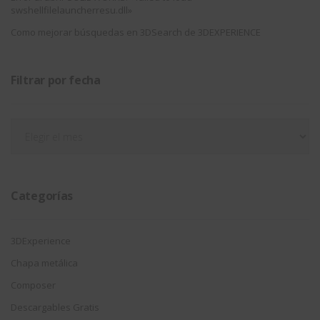
swshellfilelauncherresu.dll»
Como mejorar búsquedas en 3DSearch de 3DEXPERIENCE
Filtrar por fecha
Filtrar
por
fecha
Categorías
3DExperience
Chapa metálica
Composer
Descargables Gratis