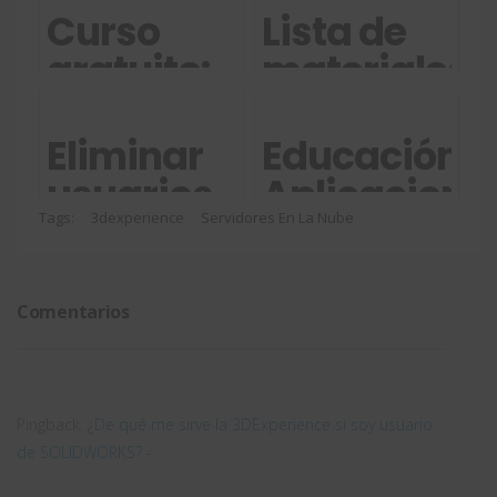
Curso
Lista de
gratuito:
materiales
Servicios
con
Cloud de
misma
Eliminar
Educación:
SOLIDWORKS
numeración
usuarios
Aplicacione
en
de
CAD 100%
Tags:
3dexperience
Servidores En La Nube
SOLIDWORK
3DEXPERIENCE
en la
nube con
Comentarios
la
3DEXPERIEN
Pingback:
¿De qué me sirve la 3DExperience si soy usuario
de SOLIDWORKS? -