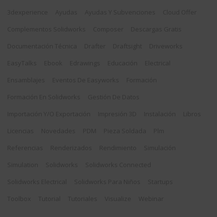
3dexperience
Ayudas
Ayudas Y Subvenciones
Cloud Offer
Complementos Solidworks
Composer
Descargas Gratis
Documentación Técnica
Drafter
Draftsight
Driveworks
EasyTalks
Ebook
Edrawings
Educación
Electrical
Ensamblajes
Eventos De Easyworks
Formación
Formación En Solidworks
Gestión De Datos
Importación Y/o Exportación
Impresión 3D
Instalación
Libros
Licencias
Novedades
PDM
Pieza Soldada
Plm
Referencias
Renderizados
Rendimiento
Simulación
Simulation
Solidworks
Solidworks Connected
Solidworks Electrical
Solidworks Para Niños
Startups
Toolbox
Tutorial
Tutoriales
Visualize
Webinar