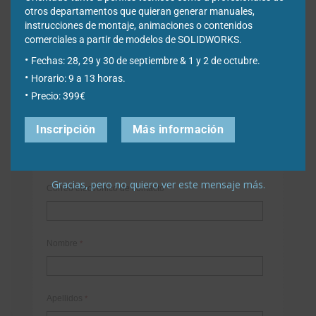
otros departamentos que quieran generar manuales,
instrucciones de montaje, animaciones o contenidos
comerciales a partir de modelos de SOLIDWORKS.
Fechas: 28, 29 y 30 de septiembre & 1 y 2 de octubre.
Horario: 9 a 13 horas.
Newsletter
Precio: 399€
Inscripción
Más información
Déjanos tus datos para poder registrarte en nuestro boletín
quincenal y consigue un descuento en nuestras formaciones
online:
Gracias, pero no quiero ver este mensaje más.
Correo electrónico de contacto
*
Nombre
*
Apellidos
*