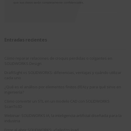
que sus datos serán completamente confidenciales.
Entradas recientes
Cómo reparar relaciones de croquis perdidas o colgantes en
SOLIDWORKS Design
DraftSight vs SOLIDWORKS: diferencias, ventajas y cuándo utilizar
cada uno
¿Qué es el análisis por elementos finitos (FEA) y para qué sirve en
ingeniería?
Cómo convertir un STL en un modelo CAD con SOLIDWORKS
ScanTo3D
Webinar: SOLIDWORKS IA, la inteligencia artificial diseñada para la
industria
Error al abrir SOLIDWORKS: «failed to load