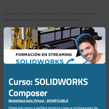
Guarda mi nombre, correo electrónico y web en este
navegador para la próxima vez que comente.
Clos
this
mod
¿Qué estás buscando?
Curso: SOLIDWORKS
Buscar:
Composer
Modalidad Aula Virtual - BONIFICABLE
Orientado tanto a perfiles técnicos como a profesionales de