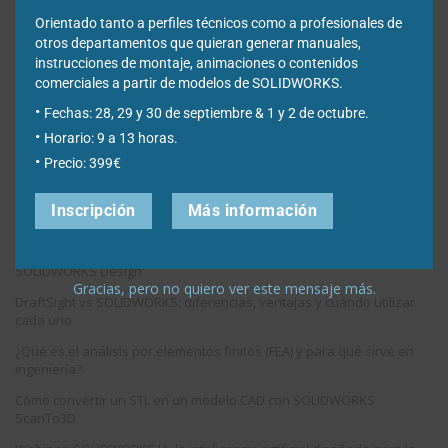
Orientado tanto a perfiles técnicos como a profesionales de
Nota: Es nuestra responsabilidad proteger su privacidad y le garantizamos
otros departamentos que quieran generar manuales,
instrucciones de montaje, animaciones o contenidos
que sus datos serán completamente confidenciales.
comerciales a partir de modelos de SOLIDWORKS.
Fechas: 28, 29 y 30 de septiembre & 1 y 2 de octubre.
Horario: 9 a 13 horas.
Precio: 399€
Entradas recientes
Inscripción
Más información
Cómo reparar relaciones de croquis perdidas o colgantes en
SOLIDWORKS Design
Gracias, pero no quiero ver este mensaje más.
DraftSight vs SOLIDWORKS: diferencias, ventajas y cuándo utilizar
cada uno
¿Qué es el análisis por elementos finitos (FEA) y para qué sirve en
ingeniería?
Cómo convertir un STL en un modelo CAD con SOLIDWORKS
ScanTo3D