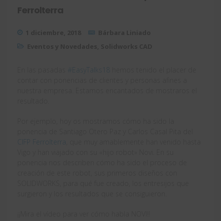
Ferrolterra
1 diciembre, 2018
Bárbara Liniado
Eventos y Novedades
,
Solidworks CAD
En las pasadas
#EasyTalks18
hemos tenido el placer de
contar con ponencias de clientes y personas afines a
nuestra empresa. Estamos encantados de mostraros el
resultado.
Por ejemplo, hoy os mostramos cómo ha sido la
ponencia de Santiago Otero Paz y Carlos Casal Pita del
CIFP Ferrolterra
, que muy amablemente han venido hasta
Vigo y han viajado con su «hijo robot» Novi. En su
ponencia nos describen cómo ha sido el proceso de
creación de este robot, sus primeros diseños con
SOLIDWORKS, para qué fue creado, los entresijos que
surgieron y los resultados que se consiguieron.
¡¡Mira el vídeo para ver cómo habla NOVI!!