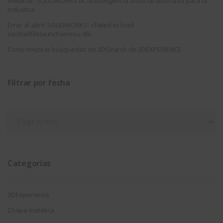
Webinar: SOLIDWORKS IA, la inteligencia artificial diseñada para la
industria
Error al abrir SOLIDWORKS: «failed to load
swshellfilelauncherresu.dll»
Como mejorar búsquedas en 3DSearch de 3DEXPERIENCE
Filtrar por fecha
Filtrar
por
fecha
Categorías
3DExperience
Chapa metálica