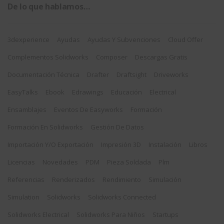
De lo que hablamos…
3dexperience
Ayudas
Ayudas Y Subvenciones
Cloud Offer
Complementos Solidworks
Composer
Descargas Gratis
Documentación Técnica
Drafter
Draftsight
Driveworks
EasyTalks
Ebook
Edrawings
Educación
Electrical
Ensamblajes
Eventos De Easyworks
Formación
Formación En Solidworks
Gestión De Datos
Importación Y/o Exportación
Impresión 3D
Instalación
Libros
Licencias
Novedades
PDM
Pieza Soldada
Plm
Referencias
Renderizados
Rendimiento
Simulación
Simulation
Solidworks
Solidworks Connected
Solidworks Electrical
Solidworks Para Niños
Startups