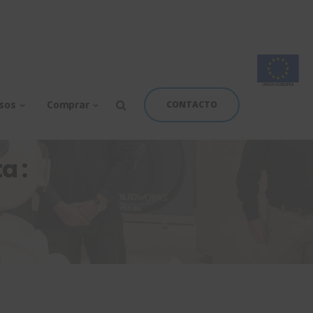
rsos
Comprar
CONTACTO
a :