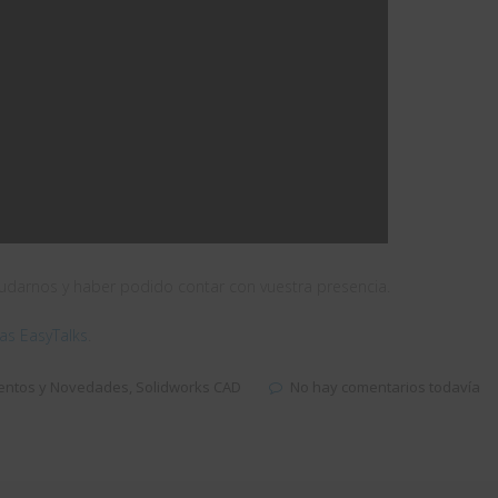
yudarnos y haber podido contar con vuestra presencia.
as EasyTalks
.
entos y Novedades
,
Solidworks CAD
No hay comentarios todavía