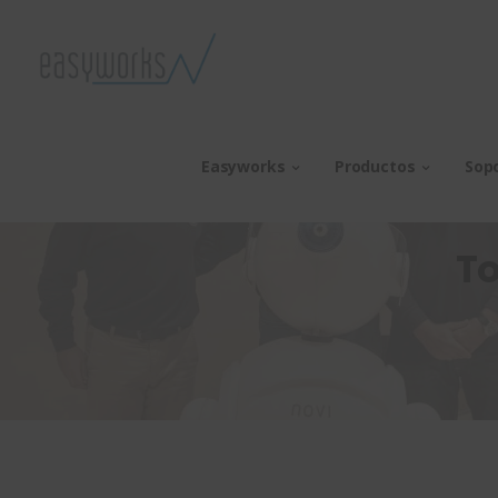
Easyworks
Productos
Sop
To