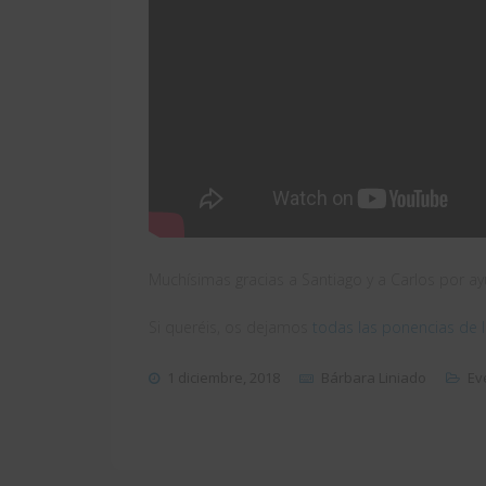
Muchísimas gracias a Santiago y a Carlos por a
Si queréis, os dejamos
todas las ponencias de l
1 diciembre, 2018
Bárbara Liniado
Ev