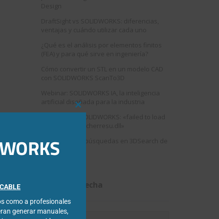
Design
DraftSight vs SOLIDWORKS: diferencias,
ventajas y cuándo utilizar cada uno
¿Qué es el análisis por elementos finitos
(FEA) y para qué sirve en ingeniería?
Cómo convertir un STL en un modelo CAD
con SOLIDWORKS ScanTo3D
Webinar: SOLIDWORKS IA, la inteligencia
artificial diseñada para la industria
Close
Error al abrir SOLIDWORKS: «failed to load
this
swshellfilelauncherresu.dll»
module
IDWORKS
Como mejorar búsquedas en 3DSearch de
3DEXPERIENCE
Filtrar por fecha
FICABLE
cos como a profesionales
eran generar manuales,
Filtrar