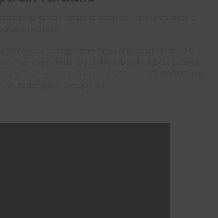
acer de contar con ponencias de clientes y personas afines a
aros el resultado.
 ponencia de Santiago Otero Paz y Carlos Casal Pita del
CIFP
ta Vigo y han viajado con su «hijo robot» Novi. En su ponencia
ación de este robot, sus primeros diseños con SOLIDWORKS, para
os resultados que se consiguieron.