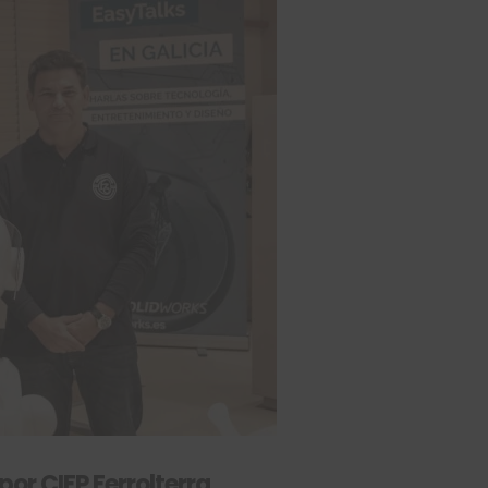
or CIFP Ferrolterra