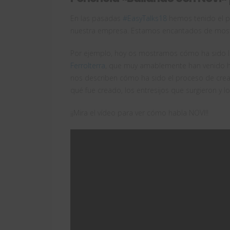
En las pasadas
#EasyTalks18
hemos tenido el pl
nuestra empresa. Estamos encantados de mostr
Por ejemplo, hoy os mostramos cómo ha sido la
Ferrolterra
, que muy amablemente han venido has
nos describen cómo ha sido el proceso de cre
qué fue creado, los entresijos que surgieron y l
¡¡Mira el vídeo para ver cómo habla NOVI!!