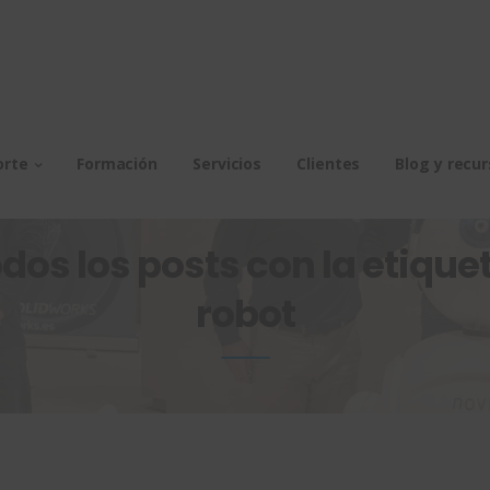
orte
Formación
Servicios
Clientes
Blog y recu
dos los posts con la etiquet
robot