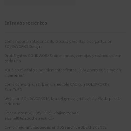
Entradas recientes
Cómo reparar relaciones de croquis perdidas o colgantes en
SOLIDWORKS Design
DraftSight vs SOLIDWORKS: diferencias, ventajas y cuándo utilizar
cada uno
¿Qué es el análisis por elementos finitos (FEA) y para qué sirve en
ingeniería?
Cómo convertir un STL en un modelo CAD con SOLIDWORKS
ScanTo3D
Webinar: SOLIDWORKS IA, la inteligencia artificial diseñada para la
industria
Error al abrir SOLIDWORKS: «failed to load
swshellfilelauncherresu.dll»
Como mejorar búsquedas en 3DSearch de 3DEXPERIENCE