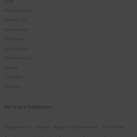
PDM
Pieza soldada
Ratones 3D
Rendimiento
Simulation
Sin categoría
Solidworks CAD
Swood
Tutoriales
Visualize
De lo que hablamos…
3dexperience
Ayudas
Ayudas Y Subvenciones
Cloud Offer