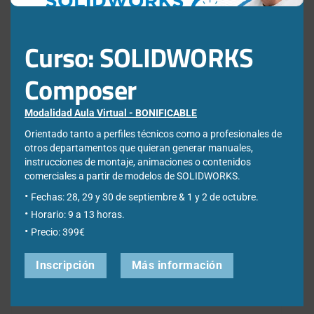
Quizás también te interese:
Curso: SOLIDWORKS
'Asistente
Instalar
Composer
para la
SOLIDWORK
Modalidad Aula Virtual - BONIFICABLE
preparación
Design
Orientado tanto a perfiles técnicos como a profesionales de
de
(versión
otros departamentos que quieran generar manuales,
Cómo
Infografía:
instrucciones de montaje, animaciones o contenidos
archivos'
3DEXPERIEN
añadir
11 atajos
comerciales a partir de modelos de SOLIDWORKS.
no se
paso por
Fechas: 28, 29 y 30 de septiembre & 1 y 2 de octubre.
una
de
Horario: 9 a 13 horas.
ejecuta
paso
nueva
teclado
Precio: 399€
Deja una respuesta
pieza en
para
Inscripción
Más información
SOLIDWORKS
SOLIDWORK
Comentario
*
Toolbox