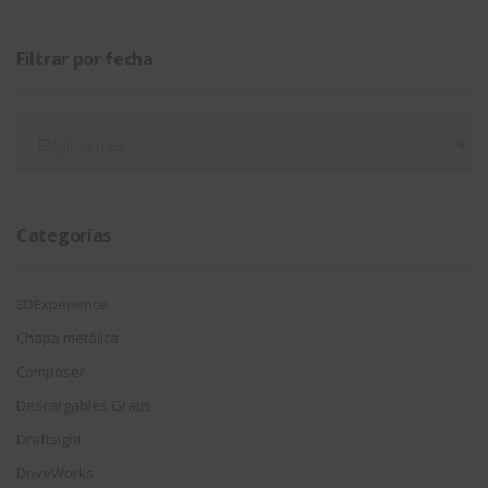
Filtrar por fecha
Filtrar
por
fecha
Categorías
3DExperience
Chapa metálica
Composer
Descargables Gratis
Draftsight
DriveWorks