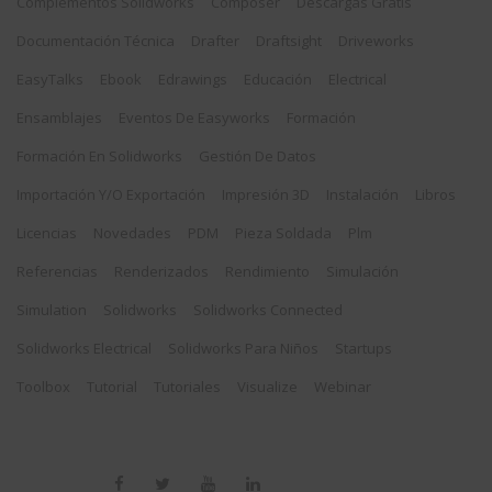
Complementos Solidworks
Composer
Descargas Gratis
Documentación Técnica
Drafter
Draftsight
Driveworks
EasyTalks
Ebook
Edrawings
Educación
Electrical
Ensamblajes
Eventos De Easyworks
Formación
Formación En Solidworks
Gestión De Datos
Importación Y/o Exportación
Impresión 3D
Instalación
Libros
Licencias
Novedades
PDM
Pieza Soldada
Plm
Referencias
Renderizados
Rendimiento
Simulación
Simulation
Solidworks
Solidworks Connected
Solidworks Electrical
Solidworks Para Niños
Startups
Toolbox
Tutorial
Tutoriales
Visualize
Webinar