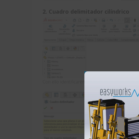
2. Cuadro delimitador cilíndrico
Con ello identificaremos fácilmente los tamaño