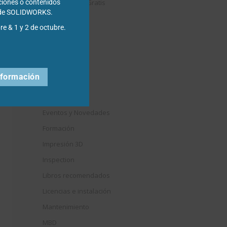
Descargables Gratis
ciones o contenidos
s de SOLIDWORKS.
Draftsight
re & 1 y 2 de octubre.
DriveWorks
Easyworks
Educación
nformación
Electrical
Elysium
Eventos y Novedades
Formación
Impresión 3D
Inspection
Libros recomendados
Licencias e instalación
Mantenimiento
MBD