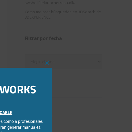
swshellfilelauncherresu.dll»
Como mejorar búsquedas en 3DSearch de
3DEXPERIENCE
Filtrar por fecha
Filtrar
por
Close
fecha
this
module
IDWORKS
Categorías
3DExperience
FICABLE
Chapa metálica
cos como a profesionales
Composer
eran generar manuales,