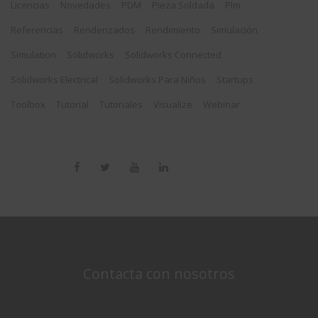
Licencias
Novedades
PDM
Pieza Soldada
Plm
Referencias
Renderizados
Rendimiento
Simulación
Simulation
Solidworks
Solidworks Connected
Solidworks Electrical
Solidworks Para Niños
Startups
Toolbox
Tutorial
Tutoriales
Visualize
Webinar
Contacta con nosotros