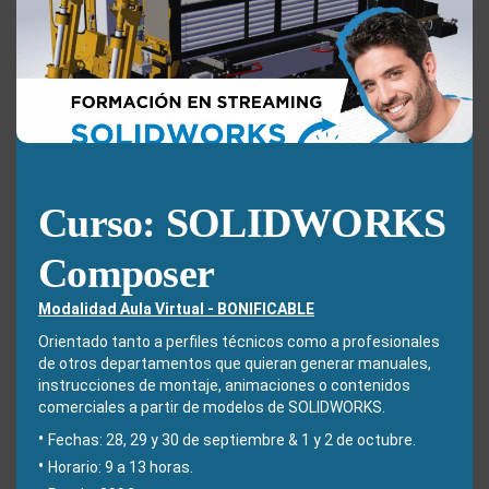
this
Acepto la
Directiva de privacidad
y
Condiciones de
mod
utilización
Nota: Es nuestra responsabilidad proteger su privacidad y le garantizamos
Curso: SOLIDWORKS
que sus datos serán completamente confidenciales.
Composer
Modalidad Aula Virtual - BONIFICABLE
Orientado tanto a perfiles técnicos como a profesionales
Entradas recientes
de otros departamentos que quieran generar manuales,
instrucciones de montaje, animaciones o contenidos
comerciales a partir de modelos de SOLIDWORKS.
Cómo reparar relaciones de croquis perdidas o colgantes en
SOLIDWORKS Design
Fechas: 28, 29 y 30 de septiembre & 1 y 2 de octubre.
Horario: 9 a 13 horas.
DraftSight vs SOLIDWORKS: diferencias, ventajas y cuándo utilizar