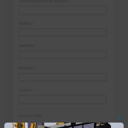
Correo electrónico de contacto
*
Nombre
*
Apellidos
*
Empresa
*
Ciudad
*
*Required Fields
Clos