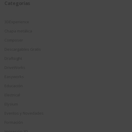
Categorías
3DExperience
Chapa metálica
Composer
Descargables Gratis
Draftsight
DriveWorks
Easyworks
Educación
Electrical
Elysium
Eventos y Novedades
Formación
Impresión 3D