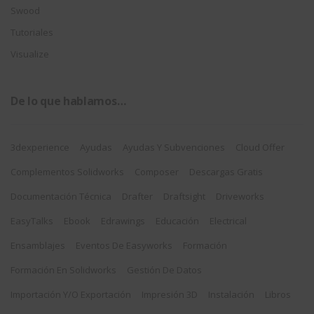
Swood
Tutoriales
Visualize
De lo que hablamos…
3dexperience
Ayudas
Ayudas Y Subvenciones
Cloud Offer
Complementos Solidworks
Composer
Descargas Gratis
Documentación Técnica
Drafter
Draftsight
Driveworks
EasyTalks
Ebook
Edrawings
Educación
Electrical
Ensamblajes
Eventos De Easyworks
Formación
Formación En Solidworks
Gestión De Datos
Importación Y/o Exportación
Impresión 3D
Instalación
Libros