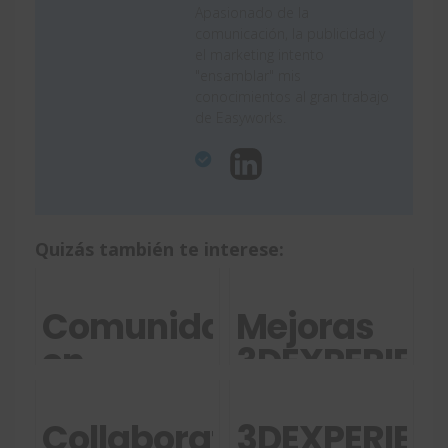
Apasionado de la
comunicación, la publicidad y
el marketing intento
"ensamblar" mis
conocimientos al gran trabajo
de Easyworks.
Quizás también te interese:
Comunidades
Mejoras
en
3DEXPERIEN
3DEXPERIENCE
2025
SOLIDWORKS
FD03
Collaborative
3DEXPERIEN