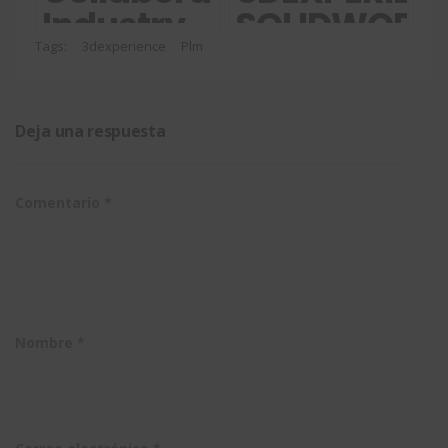
Industry
SOLIDWORK
Innovator:
Professional
Tags:
3dexperience
Plm
Colaboración
fluida en
Deja una respuesta
la
empresa
Comentario
*
para
mejorar
la
innovación
Nombre
*