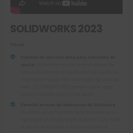
SOLIDWORKS 2023
Piezas:
Fuentes de una sola línea para funciones de
ajuste
: Escribir información como el número de
serie o los nombres de los modelos en superficies
cilíndricas se realiza mejor con fuentes de una sola
línea. SOLIDWORKS 2023 permite escribir estas
fuentes mediante la función de ajuste.
Permitir errores de elementos de biblioteca
:
los errores en las funciones de la biblioteca ya no
ralentizarán el trabajo. Desde la versión 2023, existe
la opción de mantener la función y resolver el