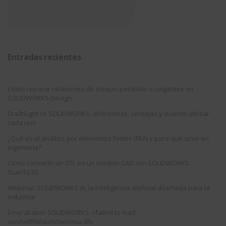
Entradas recientes
Cómo reparar relaciones de croquis perdidas o colgantes en
SOLIDWORKS Design
DraftSight vs SOLIDWORKS: diferencias, ventajas y cuándo utilizar
cada uno
¿Qué es el análisis por elementos finitos (FEA) y para qué sirve en
ingeniería?
Cómo convertir un STL en un modelo CAD con SOLIDWORKS
ScanTo3D
Webinar: SOLIDWORKS IA, la inteligencia artificial diseñada para la
industria
Error al abrir SOLIDWORKS: «failed to load
swshellfilelauncherresu.dll»