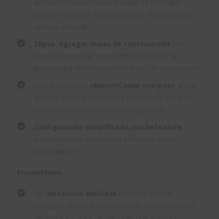
problema manualmente en lugar de tener que
cancelar la acción, editar la función de biblioteca y
volver a aplicarla.
Elipse: Agregar líneas de construcción
. Las
elipses esbozadas son mucho más fáciles de
posicionar y dimensionar con líneas de construcción
Con el comando
«Mover/Copiar cuerpos»
ahora
puedes definir la traslación y rotación de cuerpos
con ecuaciones, incluso por configuración.
Configuración simplificada con Defeature
:
podemos crear una versión eliminada como
configuración.
Ensamblajes:
Las
instancias omitidas
ahora se pueden
configurar desde el administrador de propiedades
de todos los tipos de patrones que admiten