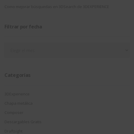
Como mejorar búsquedas en 3DSearch de 3DEXPERIENCE
Filtrar por fecha
Filtrar
por
fecha
Categorías
3DExperience
Chapa metálica
Composer
Descargables Gratis
Draftsight