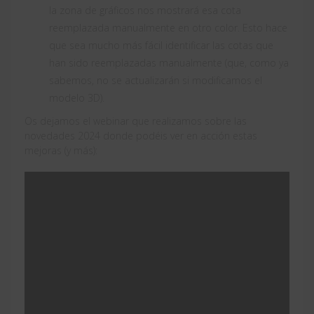
la zona de gráficos nos mostrará esa cota
reemplazada manualmente en otro color. Esto hace
que sea mucho más fácil identificar las cotas que
han sido reemplazadas manualmente (que, como ya
sabemos, no se actualizarán si modificamos el
modelo 3D).
Os dejamos el webinar que realizamos sobre las
novedades 2024 donde podéis ver en acción estas
mejoras (y más):