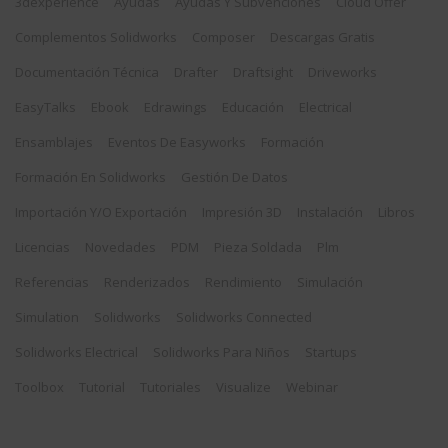
3dexperience
Ayudas
Ayudas Y Subvenciones
Cloud Offer
Complementos Solidworks
Composer
Descargas Gratis
Documentación Técnica
Drafter
Draftsight
Driveworks
EasyTalks
Ebook
Edrawings
Educación
Electrical
Ensamblajes
Eventos De Easyworks
Formación
Formación En Solidworks
Gestión De Datos
Importación Y/o Exportación
Impresión 3D
Instalación
Libros
Licencias
Novedades
PDM
Pieza Soldada
Plm
Referencias
Renderizados
Rendimiento
Simulación
Simulation
Solidworks
Solidworks Connected
Solidworks Electrical
Solidworks Para Niños
Startups
Toolbox
Tutorial
Tutoriales
Visualize
Webinar