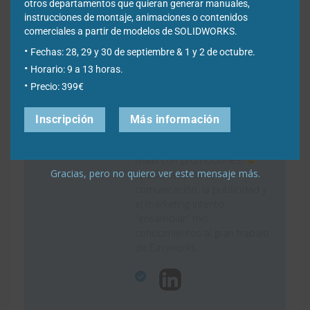
otros departamentos que quieran generar manuales,
instrucciones de montaje, animaciones o contenidos
Autor: Xaquín
comerciales a partir de modelos de SOLIDWORKS.
Iglesias
Fechas: 28, 29 y 30 de septiembre & 1 y 2 de octubre.
Horario: 9 a 13 horas.
Precio: 399€
Hola! Soy Xaquín Iglesias,
graduado en Publicidad y
Relaciones Públicas y gestiono
Inscripción
Más información
el marketing de Easyworks. ¡Sí,
soy ese al que culpar de los
mails con promociones!
Gracias, pero no quiero ver este mensaje más.
Apasionado de la
comunicación, la publicidad y
el marketing intento
"ensamblar" mis
conocimientos al gran trabajo
de Easyworks.