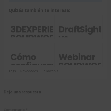
Quizás también te interese:
3DEXPERIENCE
DraftSight
SOLIDWORKS
vs
Premium
SOLIDWORKS
diferencias,
Cómo
Webinar
ventajas
configurar
SOLIDWORK
y cuándo
la
Connected:
Tags:
Novedades
Solidworks
utilizar
ubicación
acelera el
cada uno
del
desarrollo
Deja una respuesta
ToolBox
de tus
en un
diseños
Comentario
*