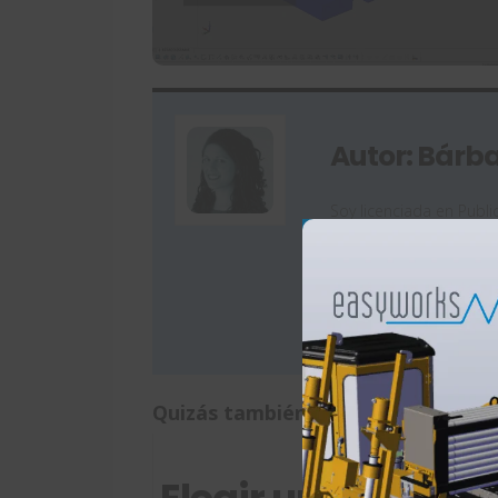
Autor: Bárba
Soy licenciada en Publ
marketing de Easyworks
mantenerte al día. Ah
Quizás también te interese: