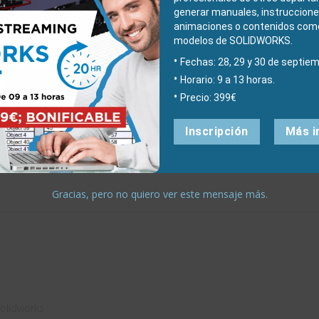
scarga
Descubre el
generar manuales, instruccione
tis:
módulo BIM
animaciones o contenidos comer
demos
de DraftSight
modelos de SOLIDWORKS.
Fechas: 28, 29 y 30 de septiem
udarte con
Horario: 9 a 13 horas.
Precio: 399€
mulación
Inscripción
Más i
Gracias, pero no quiero ver este mensaje más.
solidworks