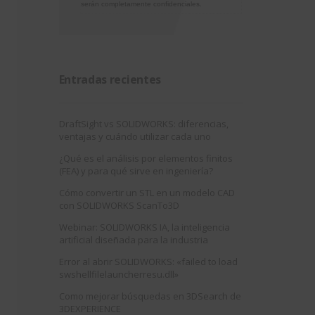
serán completamente confidenciales.
Entradas recientes
DraftSight vs SOLIDWORKS: diferencias,
ventajas y cuándo utilizar cada uno
¿Qué es el análisis por elementos finitos
(FEA) y para qué sirve en ingeniería?
Cómo convertir un STL en un modelo CAD
con SOLIDWORKS ScanTo3D
Webinar: SOLIDWORKS IA, la inteligencia
artificial diseñada para la industria
Error al abrir SOLIDWORKS: «failed to load
swshellfilelauncherresu.dll»
Como mejorar búsquedas en 3DSearch de
3DEXPERIENCE