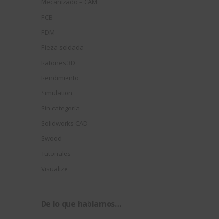
Mecanizado – CAM
PCB
PDM
Pieza soldada
Ratones 3D
Rendimiento
Simulation
Sin categoría
Solidworks CAD
Swood
Tutoriales
Visualize
De lo que hablamos…