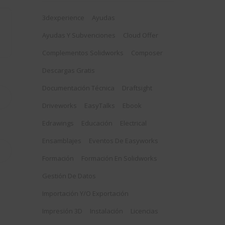
3dexperience
Ayudas
Ayudas Y Subvenciones
Cloud Offer
Complementos Solidworks
Composer
Descargas Gratis
Documentación Técnica
Draftsight
Driveworks
EasyTalks
Ebook
Edrawings
Educación
Electrical
Ensamblajes
Eventos De Easyworks
Formación
Formación En Solidworks
Gestión De Datos
Importación Y/o Exportación
Impresión 3D
Instalación
Licencias