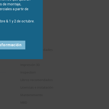
Draftsight
s de montaje,
ciales a partir de
DriveWorks
Easyworks
bre & 1 y 2 de octubre.
Educación
Electrical
Elysium
nformación
Eventos y Novedades
Formación
Impresión 3D
Inspection
Libros recomendados
Licencias e instalación
Mantenimiento
MBD