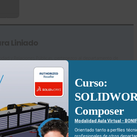
ra Liniado
icidad y Relaciones Públicas, pertenezco al departamento de
. Busco las últimas novedades de diseño industrial para poder
ora especializándome en 3DEXPERIENCE.
Curso:
SOLIDWO
Composer
Modalidad Aula Virtual - BONI
Orientado tanto a perfiles técn
profesionales de otros depart