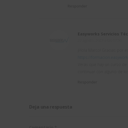
Responder
Easyworks Servicios Técn
22 agosto, 2023 a las 07:50
¡Hola Marco! Gracias por e
https://formacion.easywork
Verás que hay un curso de 
continuar con alguno de lo
Responder
Deja una respuesta
Comentario
*