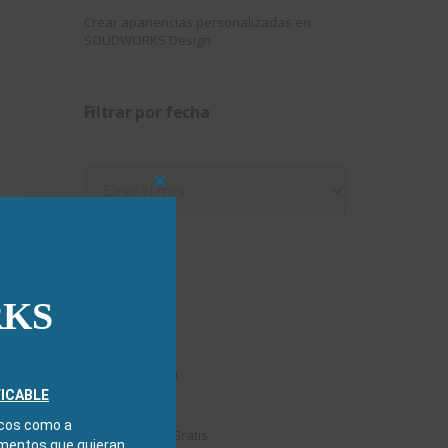
Crear apariencias personalizadas en
SOLIDWORKS Design
Filtrar por fecha
Filtrar
Close
por
this
fecha
module
Categorías
RKS
3DExperience
Chapa metálica
FICABLE
Composer
icos como a
Descargables Gratis
amentos que quieran