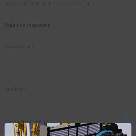
Pingback:
Eliminar usuarios de 3DEXPERIENCE
Deja una respuesta
Comentario
*
Nombre
*
Correo electrónico
*
Clos
this