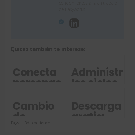
conocimientos al gran trabajo
de Easyworks.
Quizás también te interese:
Conecta
Administrar
personas
los ciclos
y datos
de vida
para
de los
Cambio
Descarga
fomentar
datos de
de
gratis:
la
diseño
software
Guía para
Tags:
3dexperience