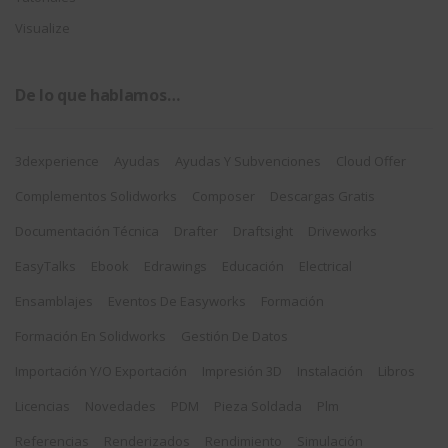
Visualize
De lo que hablamos…
3dexperience
Ayudas
Ayudas Y Subvenciones
Cloud Offer
Complementos Solidworks
Composer
Descargas Gratis
Documentación Técnica
Drafter
Draftsight
Driveworks
EasyTalks
Ebook
Edrawings
Educación
Electrical
Ensamblajes
Eventos De Easyworks
Formación
Formación En Solidworks
Gestión De Datos
Importación Y/o Exportación
Impresión 3D
Instalación
Libros
Licencias
Novedades
PDM
Pieza Soldada
Plm
Referencias
Renderizados
Rendimiento
Simulación