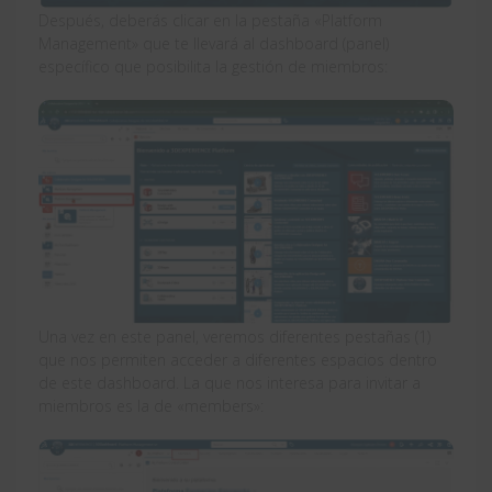
Después, deberás clicar en la pestaña «Platform
Management» que te llevará al dashboard (panel)
específico que posibilita la gestión de miembros:
Una vez en este panel, veremos diferentes pestañas (1)
que nos permiten acceder a diferentes espacios dentro
de este dashboard. La que nos interesa para invitar a
miembros es la de «members»: