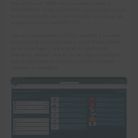
Hoy vamos a ver cómo invitar a nuevos usuarios a
3DEXPERIENCE. Como ya te hemos contado, para hacerlo
antes es necesario que el administrador de licencias de
tu empresa
haya firmado el CLOSA
.
Una vez haya aceptado el CLOSA, accederá a su panel
principal en la plataforma, que es como el que puedes
ver en esta imagen. Para acceder a la gestión de
miembros, deberás clicar en las tres rayas horizontales
que se encuentran en la esquina superior izquierda
(señalado en la imagen):