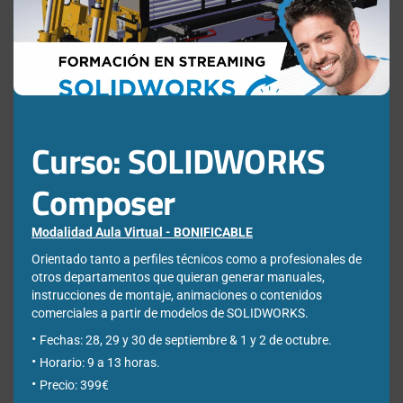
mod
Web
Curso: SOLIDWORKS
Guarda mi nombre, correo electrónico y web en este
Composer
navegador para la próxima vez que comente.
Modalidad Aula Virtual - BONIFICABLE
Orientado tanto a perfiles técnicos como a profesionales de
otros departamentos que quieran generar manuales,
instrucciones de montaje, animaciones o contenidos
comerciales a partir de modelos de SOLIDWORKS.
Fechas: 28, 29 y 30 de septiembre & 1 y 2 de octubre.
Horario: 9 a 13 horas.
¿Qué estás buscando?
Precio: 399€