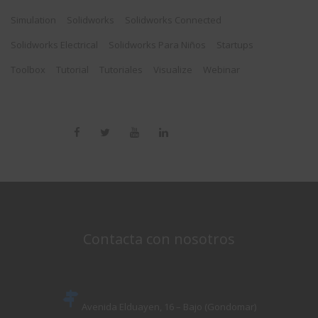
Simulation
Solidworks
Solidworks Connected
Solidworks Electrical
Solidworks Para Niños
Startups
Toolbox
Tutorial
Tutoriales
Visualize
Webinar
Contacta con nosotros
Avenida Elduayen, 16 – Bajo (Gondomar)