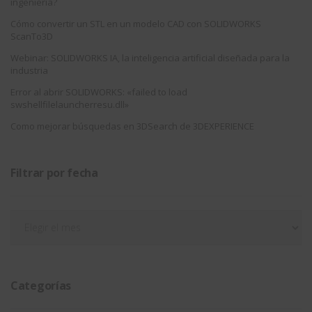
ingeniería?
Cómo convertir un STL en un modelo CAD con SOLIDWORKS
ScanTo3D
Webinar: SOLIDWORKS IA, la inteligencia artificial diseñada para la
industria
Error al abrir SOLIDWORKS: «failed to load
swshellfilelauncherresu.dll»
Como mejorar búsquedas en 3DSearch de 3DEXPERIENCE
Filtrar por fecha
Filtrar
por
fecha
Categorías