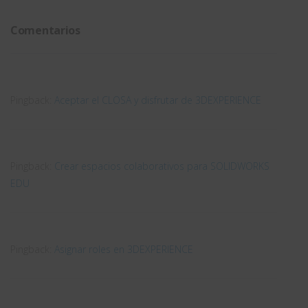
innovación
rápido
CAD.
migrar y
en la
¿Cuál
adaptarse
Comentarios
empresa
elijo?
a un
nuevo
CAD 3D
Pingback:
Aceptar el CLOSA y disfrutar de 3DEXPERIENCE
Pingback:
Crear espacios colaborativos para SOLIDWORKS
EDU
Pingback:
Asignar roles en 3DEXPERIENCE