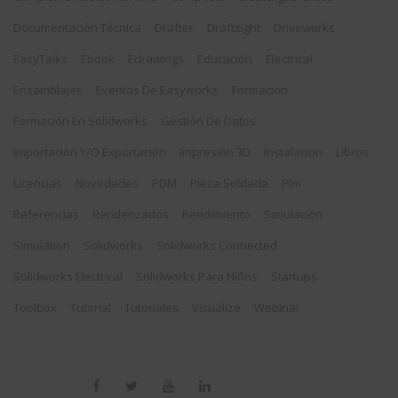
Documentación Técnica
Drafter
Draftsight
Driveworks
EasyTalks
Ebook
Edrawings
Educación
Electrical
Ensamblajes
Eventos De Easyworks
Formación
Formación En Solidworks
Gestión De Datos
Importación Y/o Exportación
Impresión 3D
Instalación
Libros
Licencias
Novedades
PDM
Pieza Soldada
Plm
Referencias
Renderizados
Rendimiento
Simulación
Simulation
Solidworks
Solidworks Connected
Solidworks Electrical
Solidworks Para Niños
Startups
Toolbox
Tutorial
Tutoriales
Visualize
Webinar