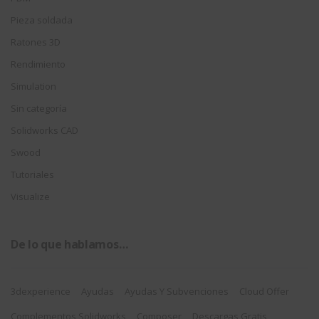
Pieza soldada
Ratones 3D
Rendimiento
Simulation
Sin categoría
Solidworks CAD
Swood
Tutoriales
Visualize
De lo que hablamos…
3dexperience
Ayudas
Ayudas Y Subvenciones
Cloud Offer
Complementos Solidworks
Composer
Descargas Gratis