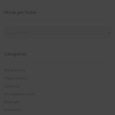
Filtrar por fecha
Filtrar
por
fecha
Categorías
3DExperience
Chapa metálica
Composer
Descargables Gratis
Draftsight
DriveWorks