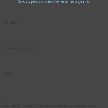
SOLIDWORK
Gracias, pero no quiero ver este mensaje más.
Electrical
– PARTE 2
Nombre
*
Correo electrónico
*
Web
Guarda mi nombre, correo electrónico y web en este