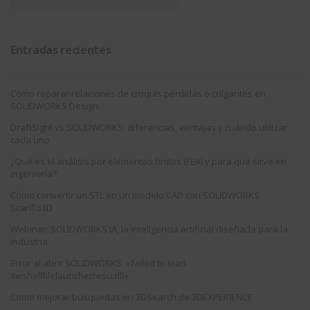
Entradas recientes
Cómo reparar relaciones de croquis perdidas o colgantes en
SOLIDWORKS Design
DraftSight vs SOLIDWORKS: diferencias, ventajas y cuándo utilizar
cada uno
¿Qué es el análisis por elementos finitos (FEA) y para qué sirve en
ingeniería?
Cómo convertir un STL en un modelo CAD con SOLIDWORKS
ScanTo3D
Webinar: SOLIDWORKS IA, la inteligencia artificial diseñada para la
industria
Error al abrir SOLIDWORKS: «failed to load
swshellfilelauncherresu.dll»
Como mejorar búsquedas en 3DSearch de 3DEXPERIENCE