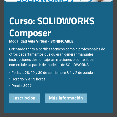
Quizás también te interese:
Curso: SOLIDWORKS
Guía de
Celebramos
Composer
instalación
los 30
Modalidad Aula Virtual - BONIFICABLE
SOLIDWORKS
años de
Orientado tanto a perfiles técnicos como a profesionales de
Electrical
SOLIDWORK
Automatizar
3
otros departamentos que quieran generar manuales,
instrucciones de montaje, animaciones o contenidos
Cliente-
con una
en
maneras
comerciales a partir de modelos de SOLIDWORKS.
Servidor
promoción
SOLIDWORKS
de
Fechas: 28, 29 y 30 de septiembre & 1 y 2 de octubre.
Horario: 9 a 13 horas.
única
Electrical
reutilizar
Deja una respuesta
Precio: 399€
con un
datos y
Inscripción
Más información
XLS
diseños
Comentario
*
en