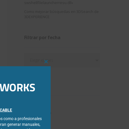
swshellfilelauncherresu.dll»
Como mejorar búsquedas en 3DSearch de
3DEXPERIENCE
Filtrar por fecha
Filtrar
por
Close
fecha
this
module
IDWORKS
Categorías
3DExperience
FICABLE
Chapa metálica
cos como a profesionales
Composer
eran generar manuales,