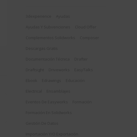
3dexperience
Ayudas
Ayudas Y Subvenciones
Cloud Offer
Complementos Solidworks
Composer
Descargas Gratis
Documentación Técnica
Drafter
Draftsight
Driveworks
EasyTalks
Ebook
Edrawings
Educación
Electrical
Ensamblajes
Eventos De Easyworks
Formación
Formación En Solidworks
Gestión De Datos
Importación Y/o Exportación