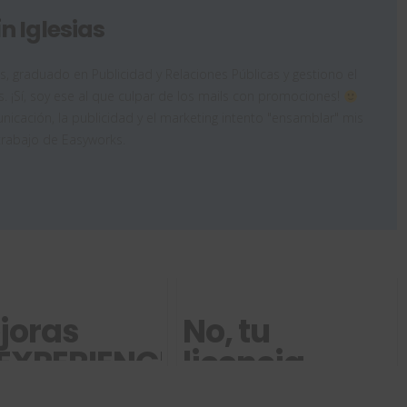
n Iglesias
as, graduado en Publicidad y Relaciones Públicas y gestiono el
. ¡Sí, soy ese al que culpar de los mails con promociones!
icación, la publicidad y el marketing intento "ensamblar" mis
trabajo de Easyworks.
joras
No, tu
EXPERIENCE
licencia
25 FD03
3DEXPERIENCE