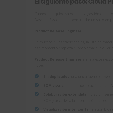
El siguiente paso: Cloud
Cuando tu equipo ya domina la gestión de dato
Dassault Systèmes te permite dar un salto en p
Product Release Engineer
En muchos flujos tradicionales, la lista de mate
ese momento empieza el problema: cualquier c
Product Release Engineer
elimina este riesg
nube:
Sin duplicados
: una única fuente de verd
BOM viva
: cualquier modificación en el CA
Colaboración extendida
: no solo ingen
BOM y acceder a la información de produc
Visualización inteligente
: relación bid