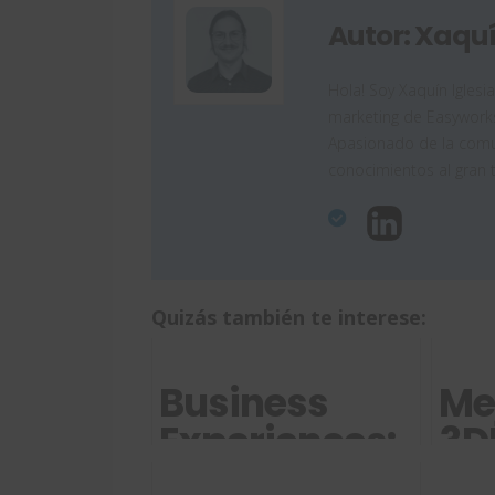
Autor: Xaquí
Hola! Soy Xaquín Iglesi
marketing de Easyworks
Apasionado de la comun
conocimientos al gran 
Quizás también te interese:
Business
Me
Experiences:
3D
acelerando
20