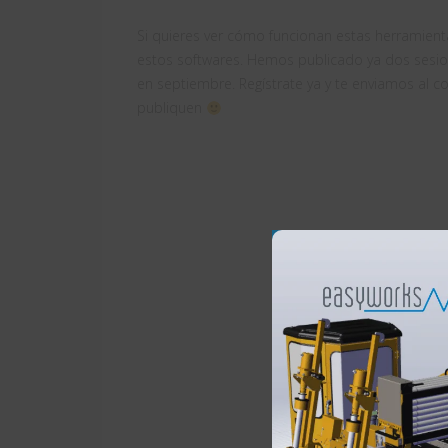
Si quieres ver cómo funcionan estas herramien
estos softwares. Hemos publicado ya dos sesio
en septiembre. Regístrate ya y te enviamos al c
publiquen