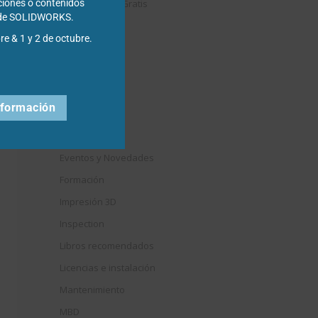
Descargables Gratis
ciones o contenidos
s de SOLIDWORKS.
Draftsight
re & 1 y 2 de octubre.
DriveWorks
Easyworks
Educación
nformación
Electrical
Elysium
Eventos y Novedades
Formación
Impresión 3D
Inspection
Libros recomendados
Licencias e instalación
Mantenimiento
MBD