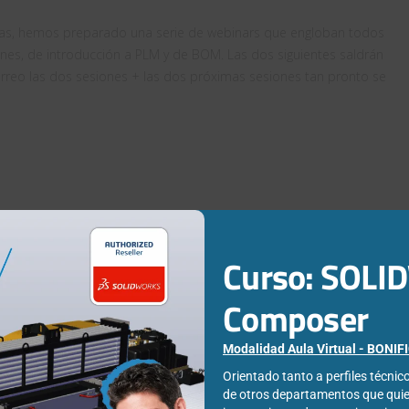
tas, hemos preparado una serie de webinars que engloban todos
nes, de introducción a PLM y de BOM. Las dos siguientes saldrán
orreo las dos sesiones + las dos próximas sesiones tan pronto se
Curso: SOL
Composer
Modalidad Aula Virtual - BONI
Orientado tanto a perfiles técni
de otros departamentos que qui