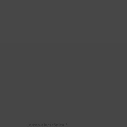
no va a
expirar,
salvo que lo
pidas
Correo electrónico
*