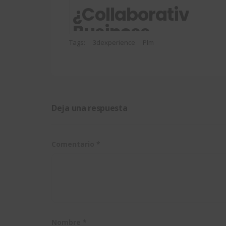
tu trabajo en
¿Collaborative
3DEXPERIENCE
Business
Innovator o
Tags:
3dexperience
Plm
collaborative
industry
innovator?
Deja una respuesta
Comentario
*
Nombre
*