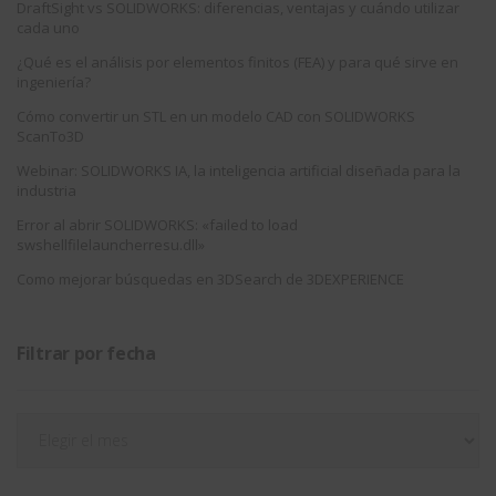
DraftSight vs SOLIDWORKS: diferencias, ventajas y cuándo utilizar
cada uno
¿Qué es el análisis por elementos finitos (FEA) y para qué sirve en
ingeniería?
Cómo convertir un STL en un modelo CAD con SOLIDWORKS
ScanTo3D
Webinar: SOLIDWORKS IA, la inteligencia artificial diseñada para la
industria
Error al abrir SOLIDWORKS: «failed to load
swshellfilelauncherresu.dll»
Como mejorar búsquedas en 3DSearch de 3DEXPERIENCE
Filtrar por fecha
Filtrar
por
fecha