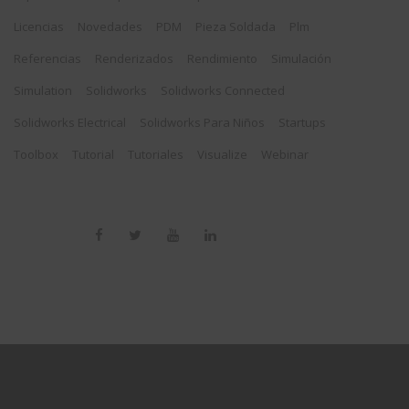
Licencias
Novedades
PDM
Pieza Soldada
Plm
Referencias
Renderizados
Rendimiento
Simulación
Simulation
Solidworks
Solidworks Connected
Solidworks Electrical
Solidworks Para Niños
Startups
Toolbox
Tutorial
Tutoriales
Visualize
Webinar