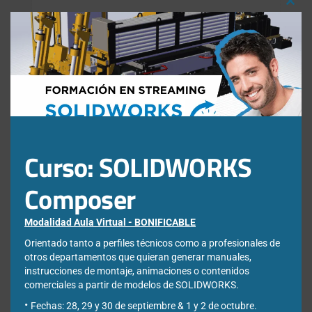
Clos
Correo electrónico de contacto
*
this
mod
Nombre
*
Apellidos
*
Curso: SOLIDWORKS
Empresa
*
Composer
Modalidad Aula Virtual - BONIFICABLE
Ciudad
*
Orientado tanto a perfiles técnicos como a profesionales de
otros departamentos que quieran generar manuales,
instrucciones de montaje, animaciones o contenidos
comerciales a partir de modelos de SOLIDWORKS.
*Required Fields
Fechas: 28, 29 y 30 de septiembre & 1 y 2 de octubre.