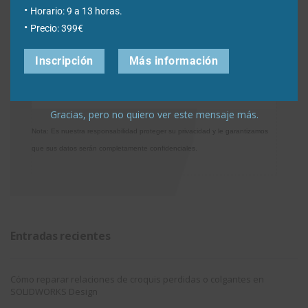
Horario: 9 a 13 horas.
Acepto la
Directiva de privacidad
y
Condiciones de
Precio: 399€
utilización
Inscripción
Más información
Gracias, pero no quiero ver este mensaje más.
Nota: Es nuestra responsabilidad proteger su privacidad y le garantizamos
que sus datos serán completamente confidenciales.
Entradas recientes
Cómo reparar relaciones de croquis perdidas o colgantes en
SOLIDWORKS Design