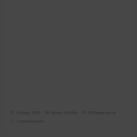
3 mayo, 2021
Javier Patiño
3DExperience
1 comentario