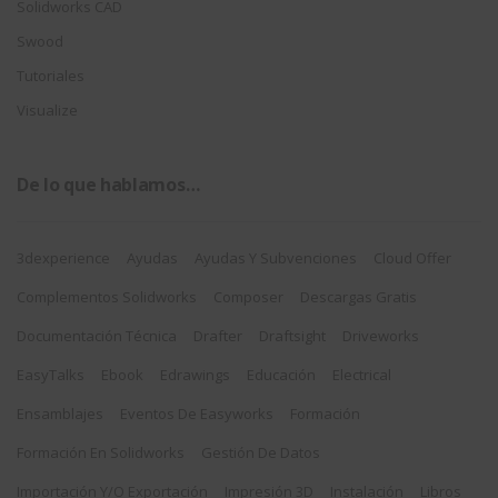
Solidworks CAD
Swood
Tutoriales
Visualize
De lo que hablamos…
3dexperience
Ayudas
Ayudas Y Subvenciones
Cloud Offer
Complementos Solidworks
Composer
Descargas Gratis
Documentación Técnica
Drafter
Draftsight
Driveworks
EasyTalks
Ebook
Edrawings
Educación
Electrical
Ensamblajes
Eventos De Easyworks
Formación
Formación En Solidworks
Gestión De Datos
Importación Y/o Exportación
Impresión 3D
Instalación
Libros