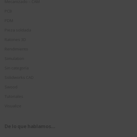
Mecanizado – CAM
PCB
PDM
Pieza soldada
Ratones 3D
Rendimiento
Simulation
Sin categoría
Solidworks CAD
Swood
Tutoriales
Visualize
De lo que hablamos…