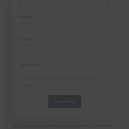
Empresa
*
Ciudad
*
*Required Fields
Acepto la
Directiva de privacidad
y
Condiciones de
utilización
Nota: Es nuestra responsabilidad proteger su privacidad y le garantizamos