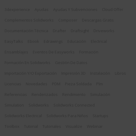
3dexperience
Ayudas
Ayudas Y Subvenciones
Cloud Offer
Complementos Solidworks
Composer
Descargas Gratis
Documentación Técnica
Drafter
Draftsight
Driveworks
EasyTalks
Ebook
Edrawings
Educación
Electrical
Ensamblajes
Eventos De Easyworks
Formación
Formación En Solidworks
Gestión De Datos
Importación Y/o Exportación
Impresión 3D
Instalación
Libros
Licencias
Novedades
PDM
Pieza Soldada
Plm
Referencias
Renderizados
Rendimiento
Simulación
Simulation
Solidworks
Solidworks Connected
Solidworks Electrical
Solidworks Para Niños
Startups
Toolbox
Tutorial
Tutoriales
Visualize
Webinar