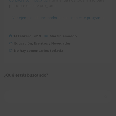
Contacta con nosotros
y te mandamos toda la info para
participar de este programa.
Ver ejemplos de Incubadoras que usan este programa
14 febrero, 2019
Martín Amoedo
Educación
,
Eventos y Novedades
No hay comentarios todavía
¿Qué estás buscando?
Buscar: