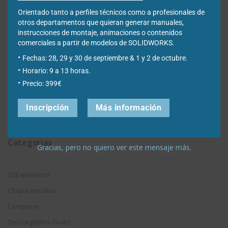
Error al abrir SOLIDWORKS: «failed to load
swshellfilelauncherresu.dll»
Orientado tanto a perfiles técnicos como a profesionales de
otros departamentos que quieran generar manuales,
Como mejorar búsquedas en 3DSearch de 3DEXPERIENCE
instrucciones de montaje, animaciones o contenidos
comerciales a partir de modelos de SOLIDWORKS.
Fechas: 28, 29 y 30 de septiembre & 1 y 2 de octubre.
Filtrar por fecha
Horario: 9 a 13 horas.
Precio: 399€
Filtrar
por
Inscripción
Más información
fecha
Categorías
Gracias, pero no quiero ver este mensaje más.
3DExperience
Chapa metálica
Composer
Descargables Gratis