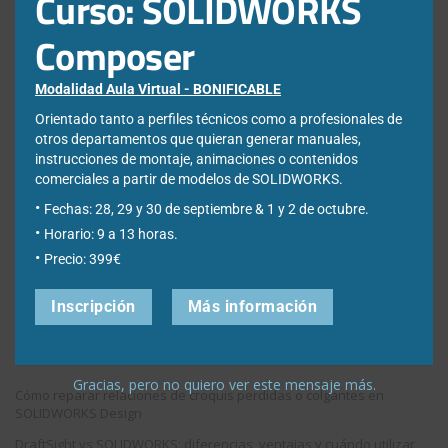
Curso: SOLIDWORKS
Acepto la
Directiva de privacidad
y
Condiciones de
Composer
utilización
Modalidad Aula Virtual - BONIFICABLE
Orientado tanto a perfiles técnicos como a profesionales de
otros departamentos que quieran generar manuales,
instrucciones de montaje, animaciones o contenidos
comerciales a partir de modelos de SOLIDWORKS.
Nota: Es nuestra responsabilidad proteger su privacidad y le garantizamos
que sus datos serán completamente confidenciales.
Fechas: 28, 29 y 30 de septiembre & 1 y 2 de octubre.
Horario: 9 a 13 horas.
Precio: 399€
Inscripción
Más información
Entradas recientes
Gracias, pero no quiero ver este mensaje más.
Cómo reparar relaciones de croquis perdidas o colgantes en
SOLIDWORKS Design
DraftSight vs SOLIDWORKS: diferencias, ventajas y cuándo utilizar