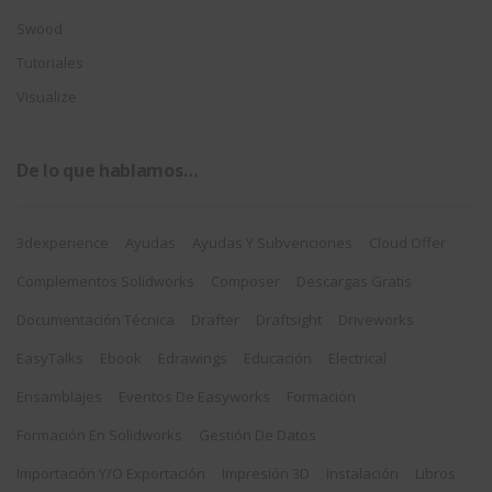
Swood
Tutoriales
Visualize
De lo que hablamos…
3dexperience
Ayudas
Ayudas Y Subvenciones
Cloud Offer
Complementos Solidworks
Composer
Descargas Gratis
Documentación Técnica
Drafter
Draftsight
Driveworks
EasyTalks
Ebook
Edrawings
Educación
Electrical
Ensamblajes
Eventos De Easyworks
Formación
Formación En Solidworks
Gestión De Datos
Importación Y/o Exportación
Impresión 3D
Instalación
Libros