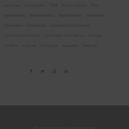
Licencias
Novedades
PDM
Pieza Soldada
Plm
Referencias
Renderizados
Rendimiento
Simulación
Simulation
Solidworks
Solidworks Connected
Solidworks Electrical
Solidworks Para Niños
Startups
Toolbox
Tutorial
Tutoriales
Visualize
Webinar
Contacta con nosotros