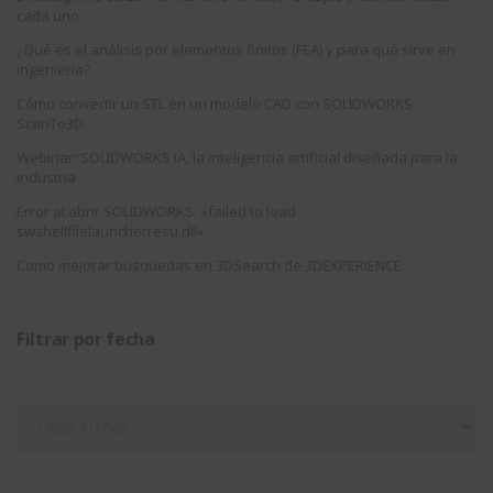
cada uno
¿Qué es el análisis por elementos finitos (FEA) y para qué sirve en
ingeniería?
Cómo convertir un STL en un modelo CAD con SOLIDWORKS
ScanTo3D
Webinar: SOLIDWORKS IA, la inteligencia artificial diseñada para la
industria
Error al abrir SOLIDWORKS: «failed to load
swshellfilelauncherresu.dll»
Como mejorar búsquedas en 3DSearch de 3DEXPERIENCE
Filtrar por fecha
Filtrar
por
fecha