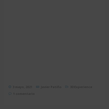
3 mayo, 2021
Javier Patiño
3DExperience
1 comentario