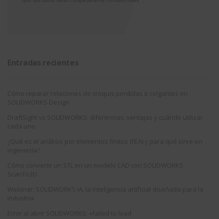
que sus datos serán completamente confidenciales.
Entradas recientes
Cómo reparar relaciones de croquis perdidas o colgantes en
SOLIDWORKS Design
DraftSight vs SOLIDWORKS: diferencias, ventajas y cuándo utilizar
cada uno
¿Qué es el análisis por elementos finitos (FEA) y para qué sirve en
ingeniería?
Cómo convertir un STL en un modelo CAD con SOLIDWORKS
ScanTo3D
Webinar: SOLIDWORKS IA, la inteligencia artificial diseñada para la
industria
Error al abrir SOLIDWORKS: «failed to load