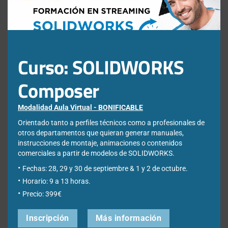
Funcionalidades y
Curso: SOLIDWORKS
Beneficios
Composer
CircuitWorks utiliza la información de los archivos IDF o
Modalidad Aula Virtual - BONIFICABLE
PADS ASCII para producir un ensamblaje 3D SOLIDWORKS
completamente detallado del PCB y sus componentes. El
Orientado tanto a perfiles técnicos como a profesionales de
ensamblaje completo se puede utilizar de varias
otros departamentos que quieran generar manuales,
maneras:
instrucciones de montaje, animaciones o contenidos
comerciales a partir de modelos de SOLIDWORKS.
Comprobación de restricciones físicas
Fechas: 28, 29 y 30 de septiembre & 1 y 2 de octubre.
Al transferir un modelo preciso de un PCB y sus
Horario: 9 a 13 horas.
componentes con precisión a un sistema CAD mecánico,
podrás verificar cualquier posible conflicto entre el PCB y
Precio: 399€
sus alrededores. Si hay un choque, entonces la forma del
PCB o las posiciones de los componentes pueden
Inscripción
Más información
alterarse y los cambios resultantes se guardan para su