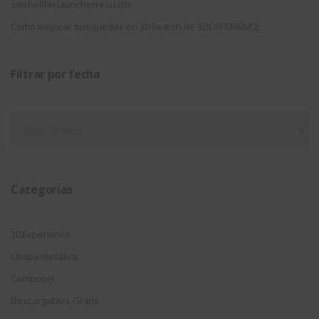
swshellfilelauncherresu.dll»
Como mejorar búsquedas en 3DSearch de 3DEXPERIENCE
Filtrar por fecha
Filtrar
por
fecha
Categorías
3DExperience
Chapa metálica
Composer
Descargables Gratis