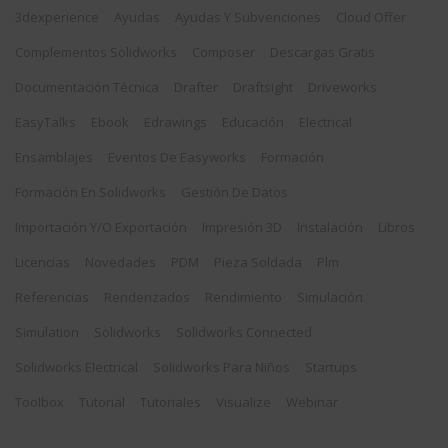
3dexperience
Ayudas
Ayudas Y Subvenciones
Cloud Offer
Complementos Solidworks
Composer
Descargas Gratis
Documentación Técnica
Drafter
Draftsight
Driveworks
EasyTalks
Ebook
Edrawings
Educación
Electrical
Ensamblajes
Eventos De Easyworks
Formación
Formación En Solidworks
Gestión De Datos
Importación Y/o Exportación
Impresión 3D
Instalación
Libros
Licencias
Novedades
PDM
Pieza Soldada
Plm
Referencias
Renderizados
Rendimiento
Simulación
Simulation
Solidworks
Solidworks Connected
Solidworks Electrical
Solidworks Para Niños
Startups
Toolbox
Tutorial
Tutoriales
Visualize
Webinar