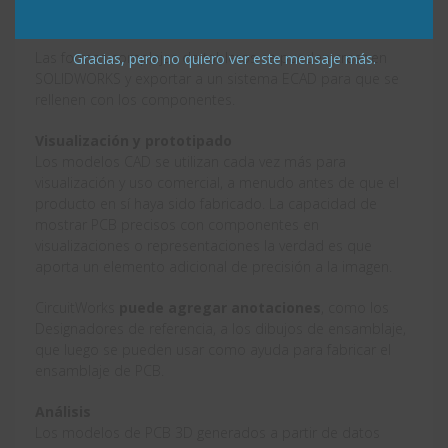
uso con el sistema ECAD.
Las formas complejas de tableros se pueden crear en
Gracias, pero no quiero ver este mensaje más.
SOLIDWORKS y exportar a un sistema ECAD para que se
rellenen con los componentes.
Visualización y prototipado
Los modelos CAD se utilizan cada vez más para
visualización y uso comercial, a menudo antes de que el
producto en sí haya sido fabricado. La capacidad de
mostrar PCB precisos con componentes en
visualizaciones o representaciones la verdad es que
aporta un elemento adicional de precisión a la imagen.
CircuitWorks
puede agregar anotaciones
, como los
Designadores de referencia, a los dibujos de ensamblaje,
que luego se pueden usar como ayuda para fabricar el
ensamblaje de PCB.
Análisis
Los modelos de PCB 3D generados a partir de datos