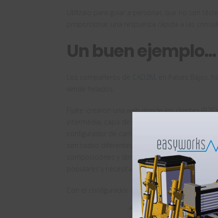
Utilízalo para guiar a personas que no son técni
proporcionar una respuesta rápida a las consu
Un buen ejemplo…
Los compañeros de
CAD2M
, en Países Bajos,
vende helados.
Fíjate: crearon una web donde los clientes (B2C
intermedia, capa de tipo de chocolate, altura y 
configurador de carritos de helado. Lo que hace
son todos diferentes), sin embargo las neveras 
composiciones y dimensiones pueden variar de
populares y necesitan neveras más pequeñas.
Con el configurador que crearon en CAD2M, se 