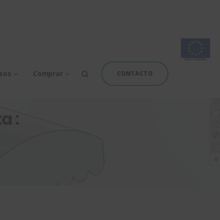
rsos
Comprar
CONTACTO
a :