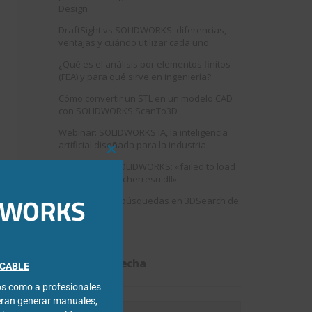
Design
DraftSight vs SOLIDWORKS: diferencias,
ventajas y cuándo utilizar cada uno
¿Qué es el análisis por elementos finitos
(FEA) y para qué sirve en ingeniería?
Cómo convertir un STL en un modelo CAD
con SOLIDWORKS ScanTo3D
Webinar: SOLIDWORKS IA, la inteligencia
artificial diseñada para la industria
Close
Error al abrir SOLIDWORKS: «failed to load
this
swshellfilelauncherresu.dll»
module
IDWORKS
Como mejorar búsquedas en 3DSearch de
3DEXPERIENCE
Filtrar por fecha
FICABLE
cos como a profesionales
eran generar manuales,
Filtrar