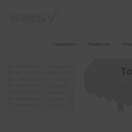
Easyworks
Productos
Sop
To