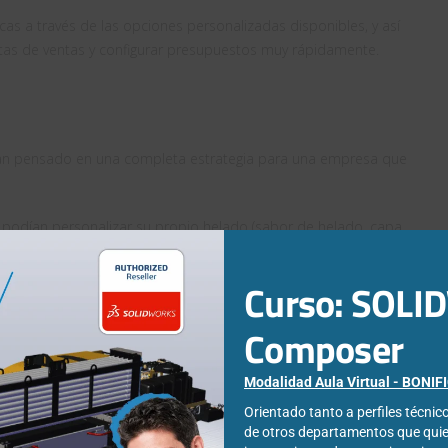
cas a través de las opciones personalizadas disponibles, y así
ltas de ventas y configurar presupuestos muy rápidamente.
 han pensado en una completa estrategia para una empresa que
) podían personalizar su propio helado (sabor de helado, capa
ancho del helado) y, por otro lado, para el B2B crearon un
 especial a los carritos de helado son los diseños exteriores (que
Curso: SOL
y los contenedores son muy parecidos, pero diferentes, ya que las
pendiendo de los sabores (por ejemplo, los de wasabi son menos
Composer
Modalidad Aula Virtual - BONI
puede cambiar el ancho y la profundidad de los contenedores.
Orientado tanto a perfiles técni
de otros departamentos que qui