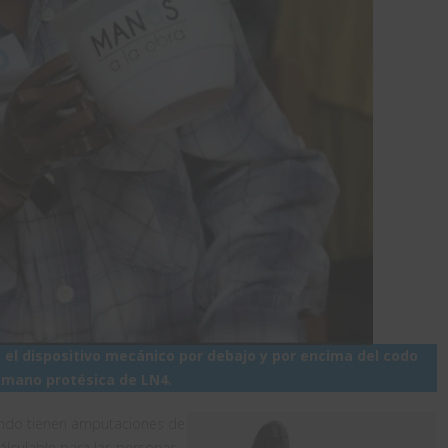
 el dispositivo mecánico por debajo y por encima del codo
 mano protésica de LN4.
undo tienen amputaciones de
álculable para las personas