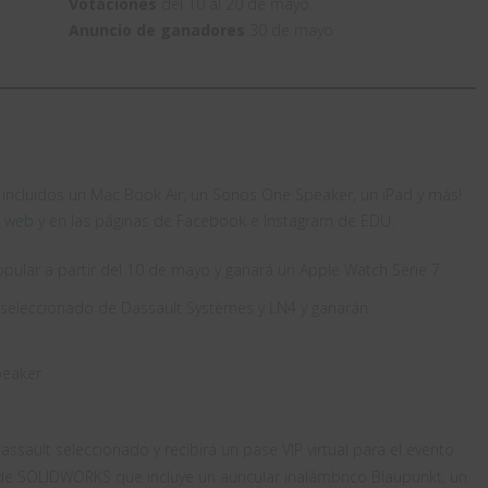
Votaciones
del 10 al 20 de mayo.
Anuncio de ganadores
30 de mayo
, incluidos un Mac Book Air, un Sonos One Speaker, un iPad y más!
o web
y en las páginas de Facebook e Instagram de EDU.
pular a partir del 10 de mayo y ganará un Apple Watch Serie 7
 seleccionado de Dassault Systèmes y LN4 y ganarán:
peaker
ssault seleccionado y recibirá un pase VIP virtual para el evento
e SOLIDWORKS que incluye un auricular inalámbrico Blaupunkt, un