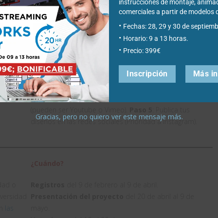
instrucciones de montaje, anima
comerciales a partir de modelo
Fechas: 28, 29 y 30 de septiemb
¿Cómo?
Horario: 9 a 13 horas.
or debajo
Paso 1
:
Regístrate
en el concurso de diseño.
Precio: 399€
cas ni
Paso 2
: Descarga
tu licencia aquí
.
Inscripción
Más i
 mano que
Paso 3
: Diseña teniendo en cuenta las
especificaciones
.
de
Paso 4
: Carga tu contenido con: nombre – Presentación
del proyecto (texto) + de 4 a 8 imágenes + videos
(pueden ser Youtube o Vimeo).
Paso 5
: Publica tus
Gracias, pero no quiero ver este mensaje más.
diseños en las redes sociales (Prioridad a Instagram).
¿Cuándo?
dad o
Registros
del 9 de febrero al 9 de abril.
iversidad
Presentación del proyecto
del 20 de abril al 9 de
n
las
mayo.