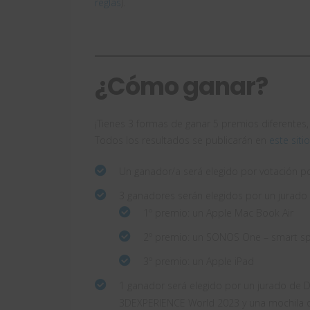
reglas
).
¿Cómo ganar?
¡Tienes 3 formas de ganar 5 premios diferentes
Todos los resultados se publicarán en
este siti
Un ganador/a será elegido por votación po
3 ganadores serán elegidos por un jurado
1º premio: un Apple Mac Book Air
2º premio: un SONOS One – smart s
3º premio: un Apple iPad
1 ganador será elegido por un jurado de Da
3DEXPERIENCE World 2023 y una mochila d