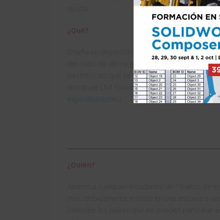
ayudar.
¿Qué?
Diseña un dispositivo mecánico por encima y p
del codo de última generación (sin piezas eléctri
electrónicas) que se fije a la nueva prótesis de
distribuye LN4 Foundation (consulte la
pestaña 
especificaciones
).
¿Quién?
Abierto a cualquier estudiante de 16 años de e
más, debidamente inscrito en una escuela o un
(consulte los países que no pueden participar e