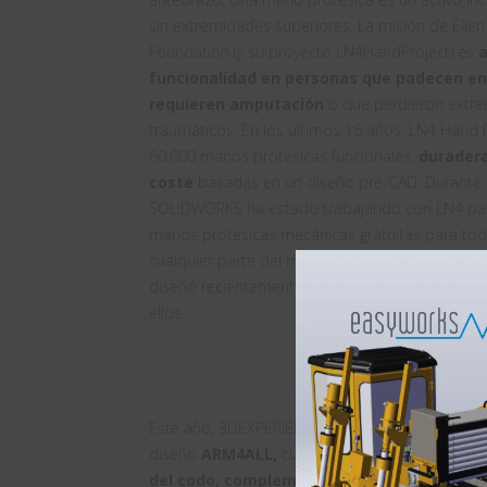
sin extremidades superiores. La misión de Ell
Foundation (y su proyecto LN4HandProject) es
a
funcionalidad en personas que padecen 
requieren amputación
o que perdieron extre
traumáticos. En los últimos 16 años, LN4 Hand
60.000 manos protésicas funcionales,
duradera
coste
basadas en un diseño pre-CAD. Durante l
SOLIDWORKS ha estado trabajando con LN4 par
manos protésicas mecánicas gratuitas para todo
cualquier parte del mundo. Un equipo de em
diseñó recientemente esta mano protésica de 
ellos.
Este año, 3DEXPERIENCE Works For Good, en as
diseño
ARM4ALL,
cuyo objetivo es
ayudar a L
del codo, complementario a la nueva mano