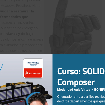
en Meadows Prosthetic Hand
yudar a restaurar la
enfermedades que
midades en incidentes
 Foundation ha entregado
s, livianas y de bajo
os últimos años, la empresa
a ayudarlos a proporcionar
s los que las necesitan, en
pleados de SOLIDWORKS
próxima generación para
Curso: SOL
Composer
Modalidad Aula Virtual - BONI
ociación con LN4 Hand Foundation, está lanzando el concurso de
Orientado tanto a perfiles técni
N4 a producir un nuevo dispositivo por debajo y por encima
de otros departamentos que qui
 de LN4.
Y queremos inscribir a cualquier estudiante que quiera