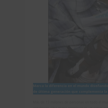
Marca la diferencia en el mundo diseñando
de última generación que complementa la
Más de 13 millones de personas en todo el m
antebrazo. Una mano protésica es un activo inc