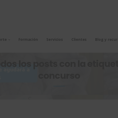
orte
Formación
Servicios
Clientes
Blog y recu
dos los posts con la etiquet
concurso