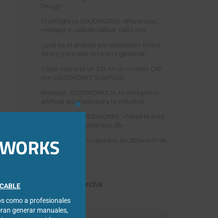
Design
DraftSight vs SOLIDWORKS: diferencias,
ventajas y cuándo utilizar cada uno
¿Qué es el análisis por elementos finitos
(FEA) y para qué sirve en ingeniería?
Cómo convertir un STL en un modelo CAD
con SOLIDWORKS ScanTo3D
Webinar: SOLIDWORKS IA, la inteligencia
artificial diseñada para la industria
Close
Error al abrir SOLIDWORKS: «failed to load
this
swshellfilelauncherresu.dll»
module
IDWORKS
Como mejorar búsquedas en 3DSearch de
3DEXPERIENCE
Filtrar por fecha
FICABLE
cos como a profesionales
eran generar manuales,
Filtrar