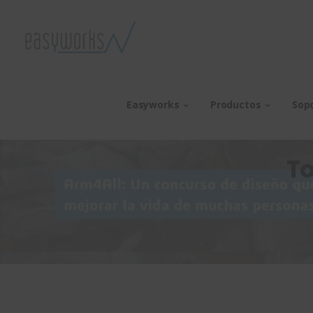
Easyworks
Productos
Sop
To