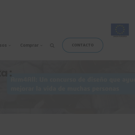
rsos
Comprar
CONTACTO
a :