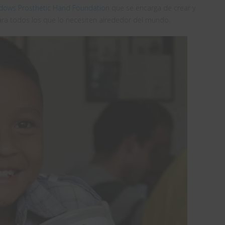
dows Prosthetic Hand Foundation
que se encarga de crear y
ara todos los que lo necesiten alrededor del mundo.