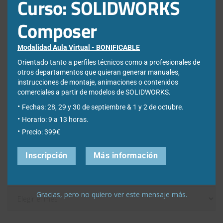
Curso: SOLIDWORKS
¿Qué es el análisis por elementos finitos (FEA) y para qué sirve en
Composer
ingeniería?
Cómo convertir un STL en un modelo CAD con SOLIDWORKS
ScanTo3D
Modalidad Aula Virtual - BONIFICABLE
Webinar: SOLIDWORKS IA, la inteligencia artificial diseñada para la
Orientado tanto a perfiles técnicos como a profesionales de
industria
otros departamentos que quieran generar manuales,
instrucciones de montaje, animaciones o contenidos
Error al abrir SOLIDWORKS: «failed to load
comerciales a partir de modelos de SOLIDWORKS.
swshellfilelauncherresu.dll»
Fechas: 28, 29 y 30 de septiembre & 1 y 2 de octubre.
Como mejorar búsquedas en 3DSearch de 3DEXPERIENCE
Horario: 9 a 13 horas.
Crear apariencias personalizadas en SOLIDWORKS Design
Precio: 399€
Inscripción
Más información
Filtrar por fecha
Filtrar
Gracias, pero no quiero ver este mensaje más.
por
fecha