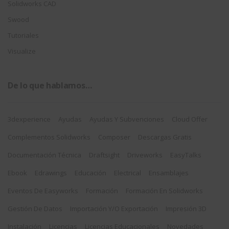
Solidworks CAD
Swood
Tutoriales
Visualize
De lo que hablamos…
3dexperience
Ayudas
Ayudas Y Subvenciones
Cloud Offer
Complementos Solidworks
Composer
Descargas Gratis
Documentación Técnica
Draftsight
Driveworks
EasyTalks
Ebook
Edrawings
Educación
Electrical
Ensamblajes
Eventos De Easyworks
Formación
Formación En Solidworks
Gestión De Datos
Importación Y/o Exportación
Impresión 3D
Instalación
Licencias
Licencias Educacionales
Novedades