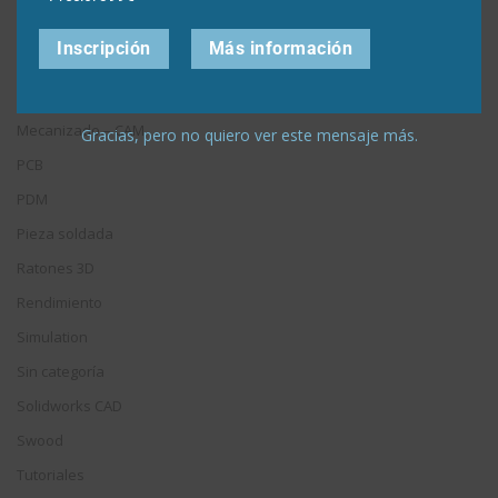
Licencias e instalación
Inscripción
Más información
Mantenimiento
MBD
Mecanizado – CAM
Gracias, pero no quiero ver este mensaje más.
PCB
PDM
Pieza soldada
Ratones 3D
Rendimiento
Simulation
Sin categoría
Solidworks CAD
Swood
Tutoriales