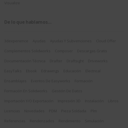
Visualize
De lo que hablamos…
3dexperience
Ayudas
Ayudas Y Subvenciones
Cloud Offer
Complementos Solidworks
Composer
Descargas Gratis
Documentación Técnica
Drafter
Draftsight
Driveworks
EasyTalks
Ebook
Edrawings
Educación
Electrical
Ensamblajes
Eventos De Easyworks
Formación
Formación En Solidworks
Gestión De Datos
Importación Y/o Exportación
Impresión 3D
Instalación
Libros
Licencias
Novedades
PDM
Pieza Soldada
Plm
Referencias
Renderizados
Rendimiento
Simulación