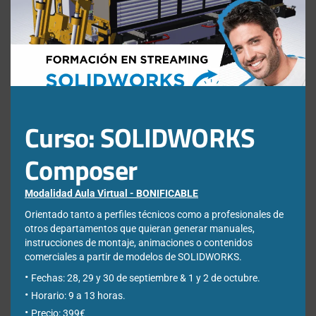
3DExperience
mod
Chapa metálica
Composer
Descargables Gratis
Draftsight
DriveWorks
Curso: SOLIDWORKS
Easyworks
Composer
Educación
Electrical
Modalidad Aula Virtual - BONIFICABLE
Elysium
Orientado tanto a perfiles técnicos como a profesionales de
Eventos y Novedades
otros departamentos que quieran generar manuales,
instrucciones de montaje, animaciones o contenidos
Formación
comerciales a partir de modelos de SOLIDWORKS.
Impresión 3D
Fechas: 28, 29 y 30 de septiembre & 1 y 2 de octubre.
Inspection
Horario: 9 a 13 horas.
Libros recomendados
Precio: 399€