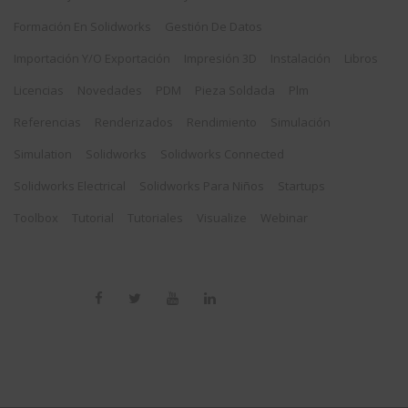
Formación En Solidworks
Gestión De Datos
Importación Y/o Exportación
Impresión 3D
Instalación
Libros
Licencias
Novedades
PDM
Pieza Soldada
Plm
Referencias
Renderizados
Rendimiento
Simulación
Simulation
Solidworks
Solidworks Connected
Solidworks Electrical
Solidworks Para Niños
Startups
Toolbox
Tutorial
Tutoriales
Visualize
Webinar