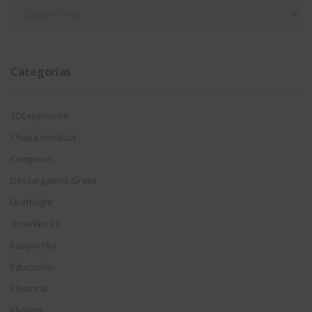
Filtrar
por
fecha
Categorías
3DExperience
Chapa metálica
Composer
Descargables Gratis
Draftsight
DriveWorks
Easyworks
Educación
Electrical
Elysium