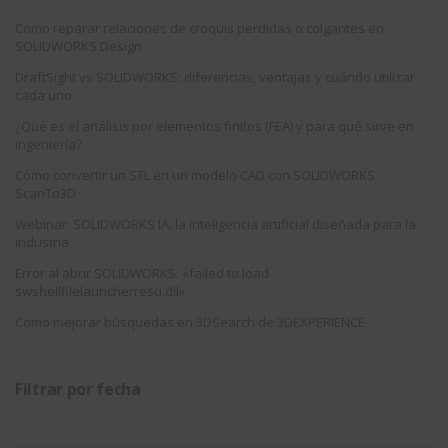
Cómo reparar relaciones de croquis perdidas o colgantes en
SOLIDWORKS Design
DraftSight vs SOLIDWORKS: diferencias, ventajas y cuándo utilizar
cada uno
¿Qué es el análisis por elementos finitos (FEA) y para qué sirve en
ingeniería?
Cómo convertir un STL en un modelo CAD con SOLIDWORKS
ScanTo3D
Webinar: SOLIDWORKS IA, la inteligencia artificial diseñada para la
industria
Error al abrir SOLIDWORKS: «failed to load
swshellfilelauncherresu.dll»
Como mejorar búsquedas en 3DSearch de 3DEXPERIENCE
Filtrar por fecha