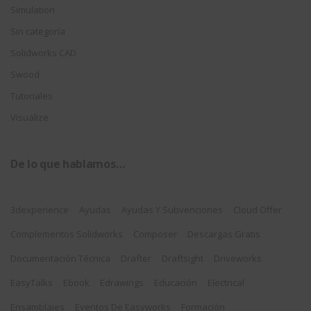
Simulation
Sin categoría
Solidworks CAD
Swood
Tutoriales
Visualize
De lo que hablamos…
3dexperience
Ayudas
Ayudas Y Subvenciones
Cloud Offer
Complementos Solidworks
Composer
Descargas Gratis
Documentación Técnica
Drafter
Draftsight
Driveworks
EasyTalks
Ebook
Edrawings
Educación
Electrical
Ensamblajes
Eventos De Easyworks
Formación