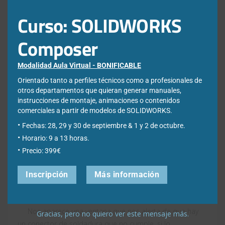
Curso: SOLIDWORKS
Composer
El siguiente paso es aplicar una carga de tipo
Fuerza…
sobre la arista superior de la chapa vertical, esta fuerza
Modalidad Aula Virtual - BONIFICABLE
valdrá 200 kN o 200.000 N y será de tracción.
Orientado tanto a perfiles técnicos como a profesionales de
otros departamentos que quieran generar manuales,
Ahora mallamos el modelo con una malla basada en
instrucciones de montaje, animaciones o contenidos
curvatura y con los valores predeterminados.
comerciales a partir de modelos de SOLIDWORKS.
Ejcutamos el estudio.
Fechas: 28, 29 y 30 de septiembre & 1 y 2 de octubre.
Horario: 9 a 13 horas.
En el menú contextual de la carpeta
Resultados
Precio: 399€
elegimos
Definir trazado de comprobación de
soldadura.
Inscripción
Más información
Aceptamos el PropertyManager
Nos aparece una ventana que nos alerta de que hay
Gracias, pero no quiero ver este mensaje más.
un conector de soldadura que no cumple, si lo