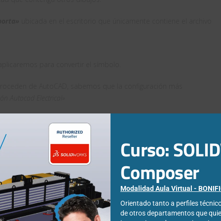
porta»
ubicada en el escritorio que únicamente contiene el archivo
 aplicaremos para convertir el símbolo.
roceden de AutoCAD, sabemos que la configuración más
n Autocad Electrical»
Curso: SOL
Composer
Modalidad Aula Virtual - BONI
Orientado tanto a perfiles técni
de otros departamentos que qui