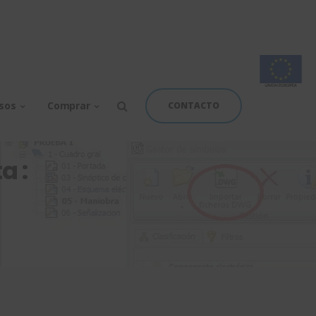
rsos
Comprar
CONTACTO
a :