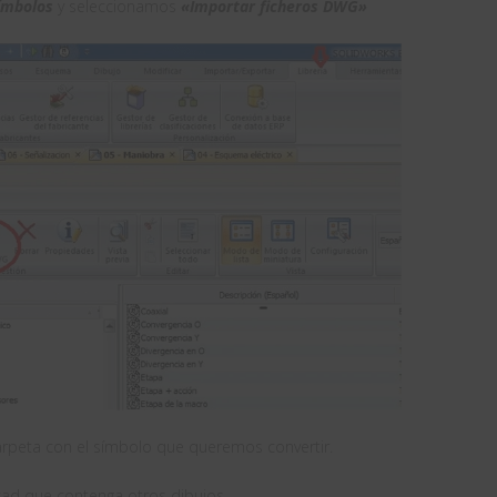
símbolos
y seleccionamos
«Importar ficheros DWG»
arpeta con el símbolo que queremos convertir.
cad que contenga otros dibujos.