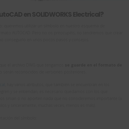
AutoCAD en SOLIDWORKS Electrical?
: queremos utilizar un símbolo en nuestro esquema de
ormato AUTOCAD. Pero no os preocupéis, no tendremos que crear
mo conseguirlo en unos pocos pasos y consejos.
r que el archivo DWG que tengamos
se guarde en el formato de
no serán reconocidos de versiones posteriores.
cal
, hay varios atributos, que también se encuentran en los
gren y se entiendan, es necesario quedarnos con los que
 nos sirvan o no aporten nada que no consideremos importante (a
los y sinceramente, muchas veces, menos es más).
tación del símbolo: