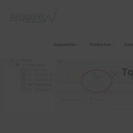
Easyworks
Productos
Sop
To