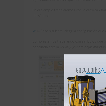
En el ejemplo trabajaremos con la carpeta
«im
del símbolo.
4- Paso siguiente: elegir la configuración que
Como estamos trabajando con símbolos que p
adecuada será la
«ACAD_E_ImportConfig-Importació