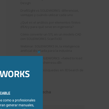
Design
DraftSight vs SOLIDWORKS: diferencias,
ventajas y cuándo utilizar cada uno
¿Qué es el análisis por elementos finitos
(FEA) y para qué sirve en ingeniería?
Cómo convertir un STL en un modelo CAD
con SOLIDWORKS ScanTo3D
Webinar: SOLIDWORKS IA, la inteligencia
artificial diseñada para la industria
Close
Error al abrir SOLIDWORKS: «failed to load
this
swshellfilelauncherresu.dll»
module
IDWORKS
Como mejorar búsquedas en 3DSearch de
3DEXPERIENCE
Filtrar por fecha
FICABLE
cos como a profesionales
eran generar manuales,
Filtrar