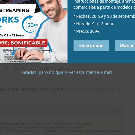
instrucciones de montaje, anima
comerciales a partir de modelo
Fechas: 28, 29 y 30 de septiemb
Horario: 9 a 13 horas.
Precio: 399€
Inscripción
Más i
n, se despliega esta pantalla. Aquí nuestro símbolo comenzará a
Gracias, pero no quiero ver este mensaje más.
, clase, librería, descripción
, etc., que se desee asignar al