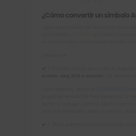
¿Cómo convertir un símbolo 
Seguro que a muchos de vosotros os ha pasado
SOLIDWORKS y
-¡HORROR!-
el símbolo está en f
un símbolo nuevo. A continuación os indico có
Tomad nota:
1- El primer consejo que os doy es asegura
archivo .dwg 2013 o anterior
. Los atributos 
Como sabemos, dentro de
SOLIDWORKS Electri
programas de AutoCAD. Para que ambos se inte
queremos trabajar, y eliminar aquellos que no
veces hay demasiados datos en nuestros símbo
2- Ahora avancemos por el proceso de impor