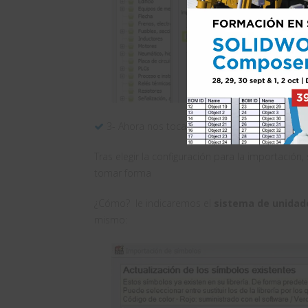
3- Ahora nos toca darle forma al símbolo.
Tras elegir la configuración para la importació
tomar forma
¿Cómo? le indicaremos el
sistema de unidades
mismo: