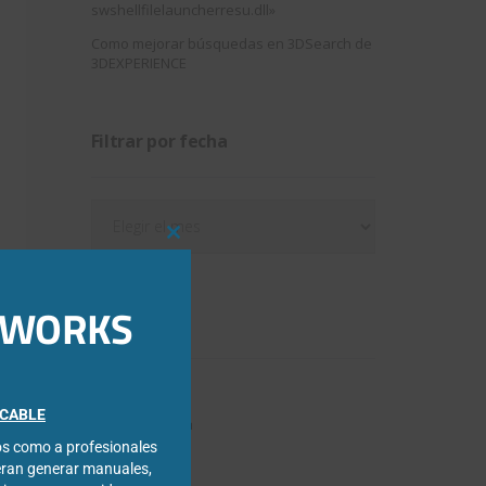
swshellfilelauncherresu.dll»
Como mejorar búsquedas en 3DSearch de
3DEXPERIENCE
Filtrar por fecha
Filtrar
por
Close
fecha
this
module
IDWORKS
Categorías
3DExperience
FICABLE
Chapa metálica
cos como a profesionales
Composer
eran generar manuales,