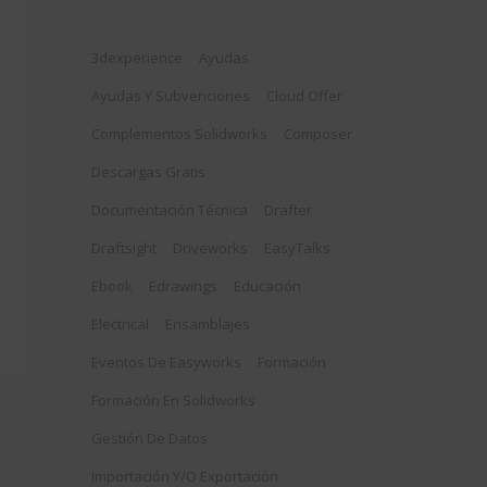
3dexperience
Ayudas
Ayudas Y Subvenciones
Cloud Offer
Complementos Solidworks
Composer
Descargas Gratis
Documentación Técnica
Drafter
Draftsight
Driveworks
EasyTalks
Ebook
Edrawings
Educación
Electrical
Ensamblajes
Eventos De Easyworks
Formación
Formación En Solidworks
Gestión De Datos
Importación Y/o Exportación