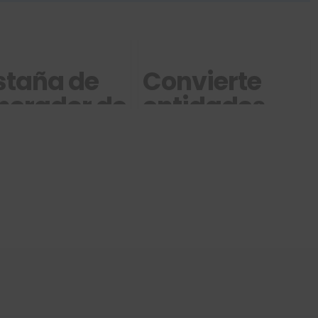
staña de
Convierte
nerador de
entidades
opiedades
IFC a objetos
nativos de
LIDWORKS
Tekla