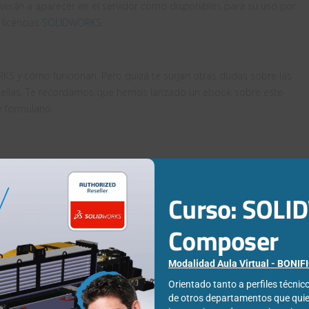
lverán a aparecer en el servidor como disponibles para su uso por
 licencias
SOLIDWORKS
.
KS y cómo funcionan. Pero quizá te surjan otras dudas sobre las
re ellas. Te recordamos que hemos lanzado un ebook sobre este
 formulario:
Curso: SOL
Composer
Modalidad Aula Virtual - BONI
Orientado tanto a perfiles técni
de otros departamentos que qui