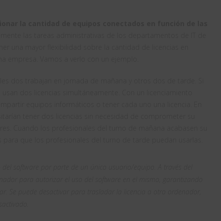
tionar la cantidad de equipos conectados en función de las
emente las tareas administrativas de los departamentos de IT de
r una mayor flexibilidad sobre la cantidad de licencias en
una empresa. Vamos a verlo con un ejemplo.
les dos trabajan en jornada de mañana y otros dos de tarde. Si
e usan dos licencias simultáneamente. Con un licenciamiento
ompartir equipos informáticos o tener cada uno una licencia. En
sitarían tener dos licencias sin necesidad de comprometer su
res. Cuando los profesionales del turno de mañana acabasen su
ias para que los profesionales del turno de tarde puedan usarlas.
o del software por parte de un único usuario/equipo. A través del
denador para autorizar el uso del software en el mismo, garantizando
ar. Se puede desactivar para trasladar la licencia a otro ordenador,
sactivado.