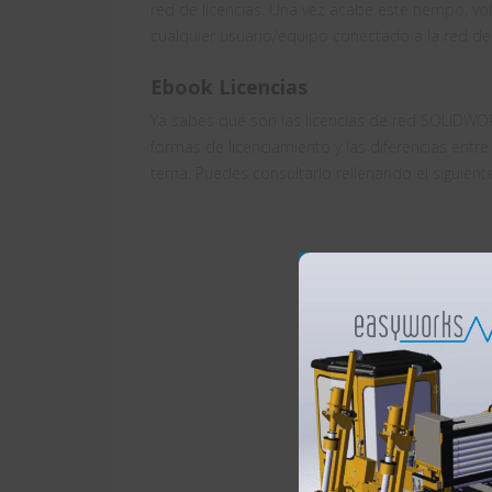
red de licencias. Una vez acabe este tiempo, vo
cualquier usuario/equipo conectado a la red de
Ebook Licencias
Ya sabes qué son las licencias de red SOLIDWOR
formas de licenciamiento y las diferencias ent
tema. Puedes consultarlo rellenando el siguiente