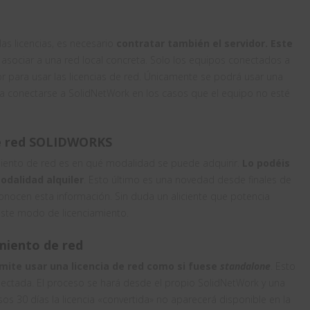
as licencias, es necesario
contratar también el servidor. Este
 asociar a una red local concreta. Solo los equipos conectados a
r para usar las licencias de red. Únicamente se podrá usar una
ara conectarse a SolidNetWork en los casos que el equipo no esté
 de red SOLIDWORKS
amiento de red es en qué modalidad se puede adquirir.
Lo podéis
dalidad alquiler
. Esto último es una novedad desde finales de
nocen esta información. Sin duda un aliciente que potencia
este modo de licenciamiento.
amiento de red
mite usar una licencia de red como si fuese
standalone
. Esto
ectada. El proceso se hará desde el propio SolidNetWork y una
os 30 días la licencia «convertida» no aparecerá disponible en la