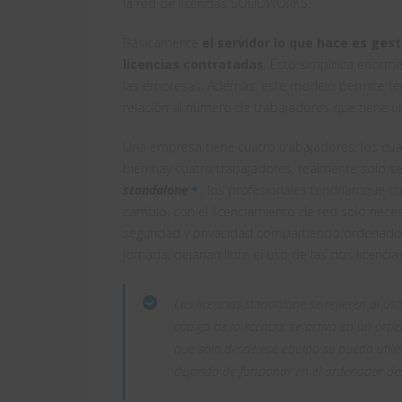
la red de licencias SOLIDWORKS.
Básicamente
el servidor lo que hace es ges
licencias contratadas
. Esto simplifica enorm
las empresas. Además, este modelo permite tene
relación al número de trabajadores que tiene 
Una empresa tiene cuatro trabajadores, los cua
bien hay cuatro trabajadores, realmente solo s
standalone
*
, los profesionales tendrían que c
cambio, con el licenciamiento de red solo nece
seguridad y privacidad compartiendo ordenado
jornada, dejarían libre el uso de las dos licenc
Las licencias standalone se refieren al us
código de la licencia, se activa en un or
que solo desde ese equipo se pueda utiliz
dejando de funcionar en el ordenador de