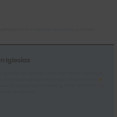
rcial@easyworks.es o
contactar con nosotros
. ¡Estaremos
n Iglesias
as, graduado en Publicidad y Relaciones Públicas y gestiono el
. ¡Sí, soy ese al que culpar de los mails con promociones!
icación, la publicidad y el marketing intento "ensamblar" mis
trabajo de Easyworks.