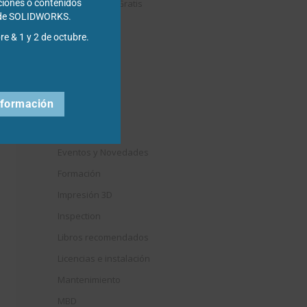
Descargables Gratis
ciones o contenidos
s de SOLIDWORKS.
Draftsight
re & 1 y 2 de octubre.
DriveWorks
Easyworks
Educación
nformación
Electrical
Elysium
Eventos y Novedades
Formación
Impresión 3D
Inspection
Libros recomendados
Licencias e instalación
Mantenimiento
MBD