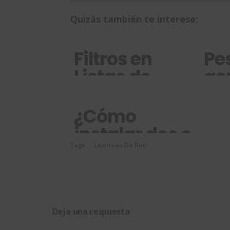
Quizás también te interese:
Filtros en
Pe
Listas de
ge
Materiales
pr
con
de
¿Cómo
SOLIDWORKS
SO
instalar dos o
más
Tags:
Licencias De Red
versiones de
SOLIDWORKS
en tu
Deja una respuesta
sistema?