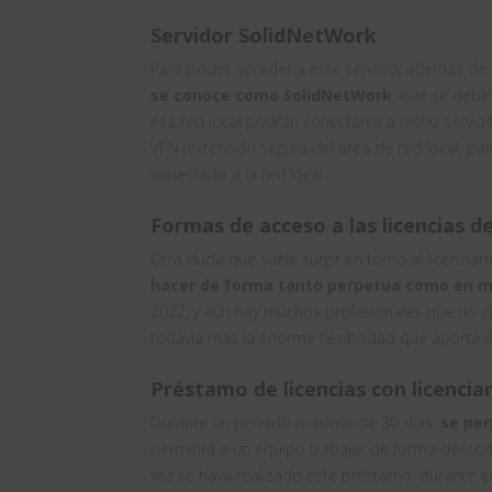
Servidor SolidNetWork
Para poder acceder a este servicio, además de l
se conoce como SolidNetWork
, que se debe
esa red local podrán conectarse a dicho servido
VPN (extensión segura del área de red local) p
conectado a la red local.
Formas de acceso a las licencias
Otra duda que suele surgir en torno al licenci
hacer de forma tanto perpetua como en mo
2022, y aún hay muchos profesionales que no co
todavía más la enorme flexibilidad que aporta 
Préstamo de licencias con licenci
Durante un periodo máximo de 30 días,
se per
permitirá a un equipo trabajar de forma descon
vez se haya realizado este préstamo, durante es