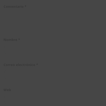
diseño de
3DEXPERIEN
Comentario
*
embarcaciones?
Nombre
*
Correo electrónico
*
Web