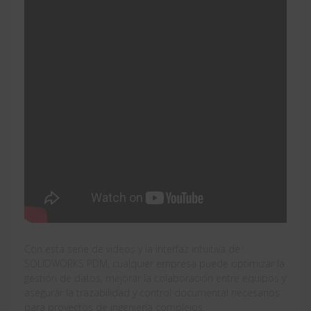
Con esta serie de videos y la interfaz intuitiva de
SOLIDWORKS PDM, cualquier empresa puede optimizar la
gestión de datos, mejorar la colaboración entre equipos y
asegurar la trazabilidad y control documental necesarios
para proyectos de ingeniería complejos.