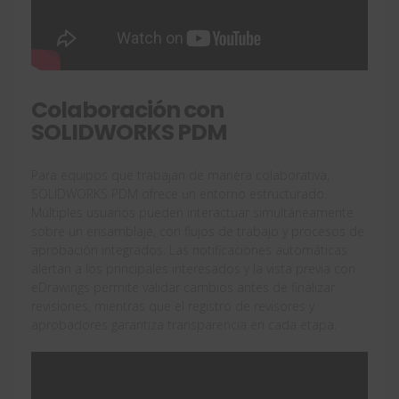
Colaboración con
SOLIDWORKS PDM
Para equipos que trabajan de manera colaborativa,
SOLIDWORKS PDM ofrece un entorno estructurado.
Múltiples usuarios pueden interactuar simultáneamente
sobre un ensamblaje, con flujos de trabajo y procesos de
aprobación integrados. Las notificaciones automáticas
alertan a los principales interesados y la vista previa con
eDrawings permite validar cambios antes de finalizar
revisiones, mientras que el registro de revisores y
aprobadores garantiza transparencia en cada etapa.