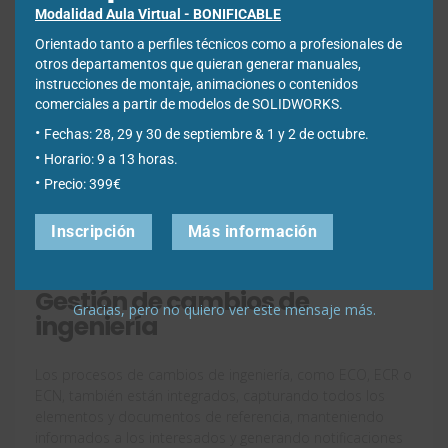
Modalidad Aula Virtual - BONIFICABLE
Orientado tanto a perfiles técnicos como a profesionales de
otros departamentos que quieran generar manuales,
instrucciones de montaje, animaciones o contenidos
comerciales a partir de modelos de SOLIDWORKS.
Fechas: 28, 29 y 30 de septiembre & 1 y 2 de octubre.
Horario: 9 a 13 horas.
Precio: 399€
Inscripción
Más información
Gestión de cambios de
Gracias, pero no quiero ver este mensaje más.
ingeniería
Los procesos de cambios de ingeniería, como ECO, ECR o
ECN, también están integrados, capturando todos los
elementos y documentos de referencia, manteniendo
informados a los interesados y generando notificaciones