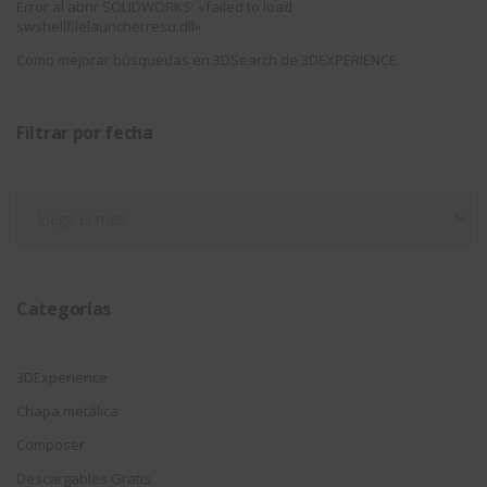
Error al abrir SOLIDWORKS: «failed to load
swshellfilelauncherresu.dll»
Como mejorar búsquedas en 3DSearch de 3DEXPERIENCE
Filtrar por fecha
Filtrar
por
fecha
Categorías
3DExperience
Chapa metálica
Composer
Descargables Gratis