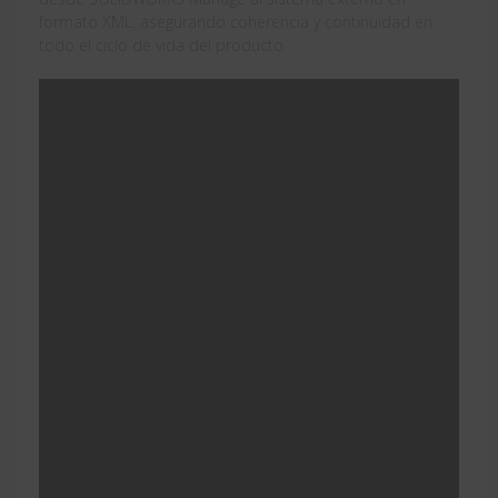
formato XML, asegurando coherencia y continuidad en
todo el ciclo de vida del producto.