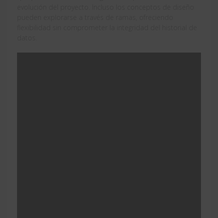
evolución del proyecto. Incluso los conceptos de diseño
pueden explorarse a través de ramas, ofreciendo
flexibilidad sin comprometer la integridad del historial de
datos.