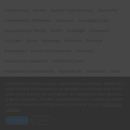
3dexperience
Ayudas
Ayudas Y Subvenciones
Cloud Offer
Complementos Solidworks
Composer
Descargas Gratis
Documentación Técnica
Drafter
Draftsight
Driveworks
EasyTalks
Ebook
Edrawings
Educación
Electrical
Ensamblajes
Eventos De Easyworks
Formación
Formación En Solidworks
Gestión De Datos
Importación Y/o Exportación
Impresión 3D
Instalación
Libros
Licencias
Novedades
PDM
Pieza Soldada
Plm
Utilizamos cookies propias y de terceros para fines analíticos y
para mejorar la experiencia de navegación en base a un perfil
Referencias
Renderizados
Rendimiento
Simulación
elaborado a partir de tus hábitos de navegación (por ejemplo,
páginas visitadas). Puedes aceptar todas las cookies pulsando
Simulation
Solidworks
Solidworks Connected
el botón Aceptar o configurarlas o rechazar su uso.
Política de
cookies
.
Solidworks Electrical
Solidworks Para Niños
Startups
Aceptar
Ajustes
Toolbox
Tutorial
Tutoriales
Visualize
Webinar