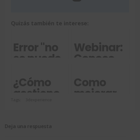
Quizás también te interese:
Error "no
Webinar:
se puede
Conoce
guardar
cómo la
como
gestión
¿Cómo
Como
pieza
de datos
gestiono
mejorar
soldada"
puede
los datos
búsquedas
Tags:
3dexperience
en
ayudarte
de
en
3DEXPERIENCE
a vender
producto
3DSearch
Deja una respuesta
SOLIDWORKS
más
en el
de