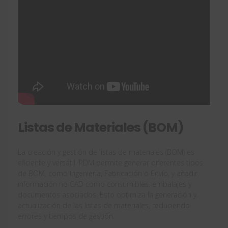
Listas de Materiales (BOM)
La creación y gestión de listas de materiales (BOM) es
eficiente y versátil. PDM permite generar diferentes tipos
de BOM, como Ingeniería, Fabricación o Envío, y añadir
información no CAD como consumibles, embalajes y
documentos asociados. Esto optimiza la generación y
actualización de las listas de materiales, reduciendo
errores y tiempos de gestión.