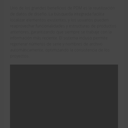
Uno de los grandes beneficios de PDM es la reutilización
de datos de diseño. La búsqueda integrada facilita
localizar elementos existentes, y los usuarios pueden
reaprovechar funcionalidades y estructuras de productos
anteriores, garantizando que siempre se trabaje con la
información más reciente. El sistema incluso permite
regenerar números de serie y nombres de archivo
automáticamente, optimizando la consistencia de los
proyectos.