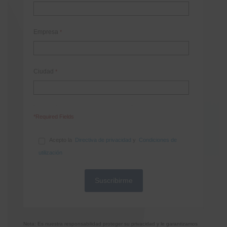
Empresa
*
Ciudad
*
*Required Fields
Acepto la
Directiva de privacidad
y
Condiciones de
utilización
Nota: Es nuestra responsabilidad proteger su privacidad y le garantizamos