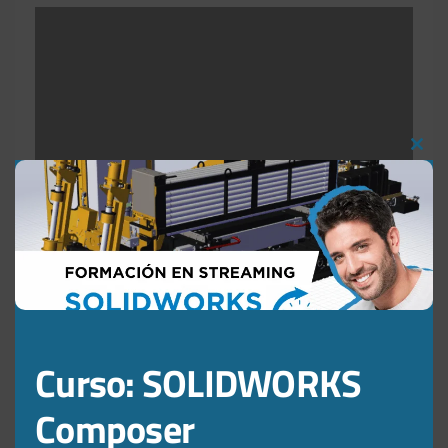
Clos
this
mod
Curso: SOLIDWORKS
Composer