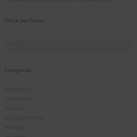
Filtrar por fecha
Filtrar
por
fecha
Categorías
3DExperience
Chapa metálica
Composer
Descargables Gratis
Draftsight
DriveWorks