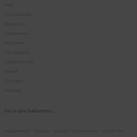
PDM
Pieza soldada
Ratones 3D
Rendimiento
Simulation
Sin categoría
Solidworks CAD
Swood
Tutoriales
Visualize
De lo que hablamos…
3dexperience
Ayudas
Ayudas Y Subvenciones
Cloud Offer