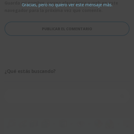
Guarda mi nombre, correo electrónico y web en este
Gracias, pero no quiero ver este mensaje más.
navegador para la próxima vez que comente.
¿Qué estás buscando?
Buscar: