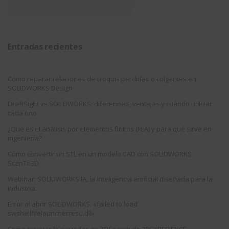
Entradas recientes
Cómo reparar relaciones de croquis perdidas o colgantes en
SOLIDWORKS Design
DraftSight vs SOLIDWORKS: diferencias, ventajas y cuándo utilizar
cada uno
¿Qué es el análisis por elementos finitos (FEA) y para qué sirve en
ingeniería?
Cómo convertir un STL en un modelo CAD con SOLIDWORKS
ScanTo3D
Webinar: SOLIDWORKS IA, la inteligencia artificial diseñada para la
industria
Error al abrir SOLIDWORKS: «failed to load
swshellfilelauncherresu.dll»
Como mejorar búsquedas en 3DSearch de 3DEXPERIENCE