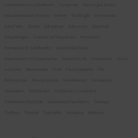
Complementos Solidworks
Composer
Descargas Gratis
Documentación Técnica
Drafter
Draftsight
Driveworks
EasyTalks
Ebook
Edrawings
Educación
Electrical
Ensamblajes
Eventos De Easyworks
Formación
Formación En Solidworks
Gestión De Datos
Importación Y/o Exportación
Impresión 3D
Instalación
Libros
Licencias
Novedades
PDM
Pieza Soldada
Plm
Referencias
Renderizados
Rendimiento
Simulación
Simulation
Solidworks
Solidworks Connected
Solidworks Electrical
Solidworks Para Niños
Startups
Toolbox
Tutorial
Tutoriales
Visualize
Webinar