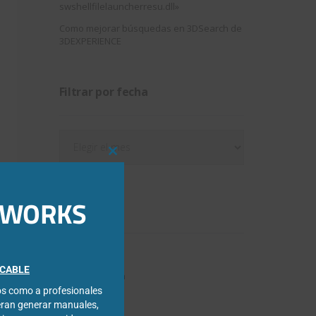
swshellfilelauncherresu.dll»
Como mejorar búsquedas en 3DSearch de
3DEXPERIENCE
Filtrar por fecha
Filtrar
por
Close
fecha
this
module
IDWORKS
Categorías
3DExperience
FICABLE
Chapa metálica
cos como a profesionales
Composer
eran generar manuales,