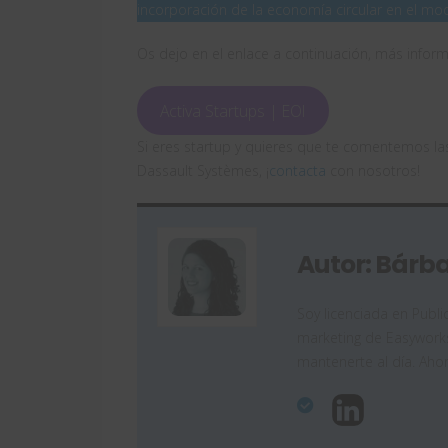
incorporación de la economía circular en el mo
Os dejo en el enlace a continuación, más infor
Activa Startups | EOI
Si eres startup y quieres que te comentemos la
Dassault Systèmes, ¡
contacta
con nosotros!
Autor: Bárba
Soy licenciada en Publ
marketing de Easyworks
mantenerte al día. Ah