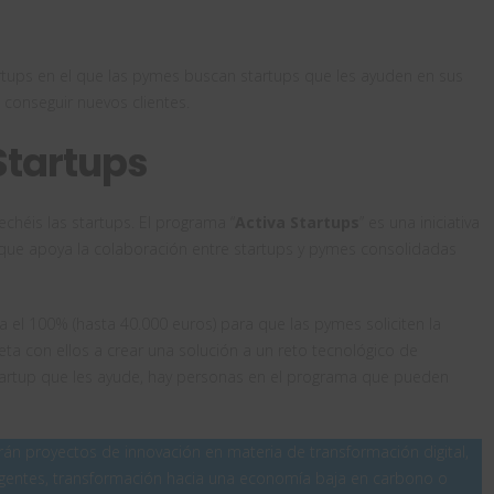
artups en el que las pymes buscan startups que les ayuden en sus
conseguir nuevos clientes.
Startups
héis las startups. El programa “
Activa Startups
” es una iniciativa
o que apoya la colaboración entre startups y pymes consolidadas
 el 100% (hasta 40.000 euros) para que las pymes soliciten la
a con ellos a crear una solución a un reto tecnológico de
tartup que les ayude, hay personas en el programa que pueden
rán proyectos de innovación en materia de transformación digital,
rgentes, transformación hacia una economía baja en carbono o