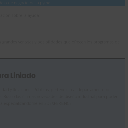
delo de negocio de la pyme.
mación sobre la ayuda:
s grandes ventajas y posibilidades que ofrecen los programas de
ra Liniado
icidad y Relaciones Públicas, pertenezco al departamento de
. Busco las últimas novedades de diseño industrial para poder
ora especializándome en 3DEXPERIENCE.