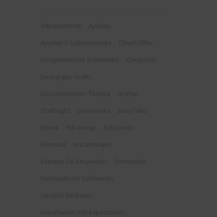
3dexperience
Ayudas
Ayudas Y Subvenciones
Cloud Offer
Complementos Solidworks
Composer
Descargas Gratis
Documentación Técnica
Drafter
Draftsight
Driveworks
EasyTalks
Ebook
Edrawings
Educación
Electrical
Ensamblajes
Eventos De Easyworks
Formación
Formación En Solidworks
Gestión De Datos
Importación Y/o Exportación