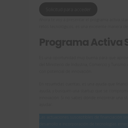
Solicitud para acceder
Ahora te voy a presentar el programa activa st
retos tecnológicos, es una excelente manera de 
Programa Activa 
Es una oportunidad muy buena para que aprovec
del Ministerio de Industria, Comercio y Turism
con potencial de innovación.
En resumidas cuentas, es una ayuda que financia
ayuda, y busquen una startup que se compromet
innovación. Si no sabes dónde encontrar una s
ayudar.
Las actuaciones susceptibles de financiación se
desarrollo e incorporación de tecnologías eme