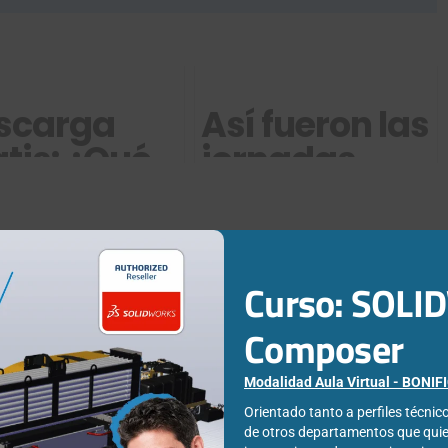
scarga
Así fueron las
tis: ¿Qué
jornadas
vedades
técnicas de
y en
SOLIDWORKS
LIDWORKS
2018
Curso: SOL
20?
Composer
Modalidad Aula Virtual - BONI
Orientado tanto a perfiles técni
de otros departamentos que qui