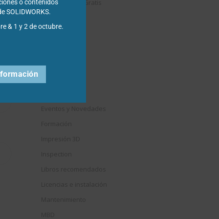
Descargables Gratis
ciones o contenidos
s de SOLIDWORKS.
Draftsight
re & 1 y 2 de octubre.
DriveWorks
Easyworks
Educación
nformación
Electrical
Elysium
Eventos y Novedades
Formación
Impresión 3D
Inspection
Libros recomendados
Licencias e instalación
Mantenimiento
MBD