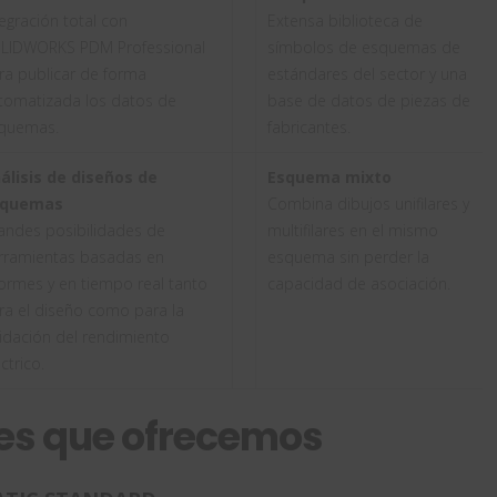
tegración total con
Extensa biblioteca de
LIDWORKS PDM Professional
símbolos de esquemas de
ra publicar de forma
estándares del sector y una
tomatizada los datos de
base de datos de piezas de
quemas.
fabricantes.
álisis de diseños de
Esquema mixto
squemas
Combina dibujos unifilares y
andes posibilidades de
multifilares en el mismo
rramientas basadas en
esquema sin perder la
formes y en tiempo real tanto
capacidad de asociación.
ra el diseño como para la
lidación del rendimiento
ctrico.
es que ofrecemos