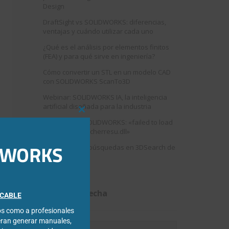
Design
DraftSight vs SOLIDWORKS: diferencias,
ventajas y cuándo utilizar cada uno
¿Qué es el análisis por elementos finitos
(FEA) y para qué sirve en ingeniería?
Cómo convertir un STL en un modelo CAD
con SOLIDWORKS ScanTo3D
Webinar: SOLIDWORKS IA, la inteligencia
artificial diseñada para la industria
Close
Error al abrir SOLIDWORKS: «failed to load
this
swshellfilelauncherresu.dll»
module
IDWORKS
Como mejorar búsquedas en 3DSearch de
3DEXPERIENCE
Filtrar por fecha
FICABLE
cos como a profesionales
eran generar manuales,
Filtrar