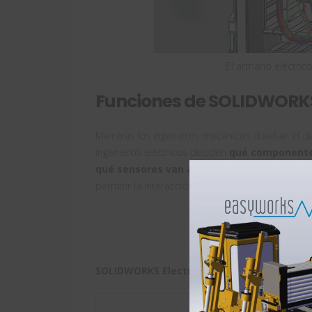
El armario eléctri
Funciones de SOLIDWORKS 
Mientras los ingenieros mecánicos diseñan el d
ingenieros eléctricos deciden
qué componentes
qué sensores van a detectar los parámetros
permitir la interacción con el ‘humano’.
Formación en Electrical 2
SOLIDWORKS Electrical permite: