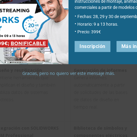
instrucciones de montaje, anima
quema de varias líneas
Herramientas dinámicas
comerciales a partir de modelo
eación de esquemas con una
de conexión
Fechas: 28, 29 y 30 de septiemb
terfaz de usuario más simple
Contiene un asistente de
Horario: 9 a 13 horas.
 facilita las tareas repetitivas.
conectores muy fácil de
Precio: 399€
usar que contribuye a
simplificar la creación, el
Inscripción
Más i
diseño y el uso de
conectores eléctricos.
seño y reutilización
Generación de informes
Gracias, pero no quiero ver este mensaje más.
ntiene herramientas que
Genera informes
mplifican el diseño y también
automáticamente a partir
utiliza datos de sistemas
de solicitudes de las bases
ctricos.
de datos de diseño en
tiempo real.
tegración con SOLIDWORKS
Biblioteca de símbolos y
M Professional
componentes eléctricos