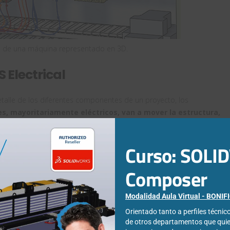
co de una máquina representado en 3D.
Electrical
etalle de los diferentes componentes de un proyecto, los
, mayoritariamente eléctricos, van a mover la estructura,
 físicos relevantes, y qué sistema va a controlarlo todo
y
Curso: SOL
D + 3D
Composer
Modalidad Aula Virtual - BONI
Orientado tanto a perfiles técni
de otros departamentos que qui