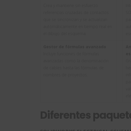
Crea y mantiene sin esfuerzo
In
referencias cruzadas de contactos
SO
que se sincronizan y se actualizan
pa
automáticamente en tiempo real en
au
el dibujo del esquema.
es
Gestor de fórmulas avanzado
An
Incluye funciones de fórmulas
e
avanzadas como la denominación
Gr
de cables hasta las fórmulas de
he
nombres de proyectos.
in
pa
va
elé
Diferentes paquet