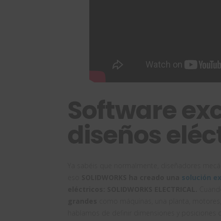
Software exc
diseños eléc
Ya sabéis que normalmente, diseñadores mecánic
eso
SOLIDWORKS ha creado una
solución ex
eléctricos: SOLIDWORKS ELECTRICAL.
Cuand
grandes
como máquinas, una planta, motores, pu
hablamos de definir dimensiones y posiciones de