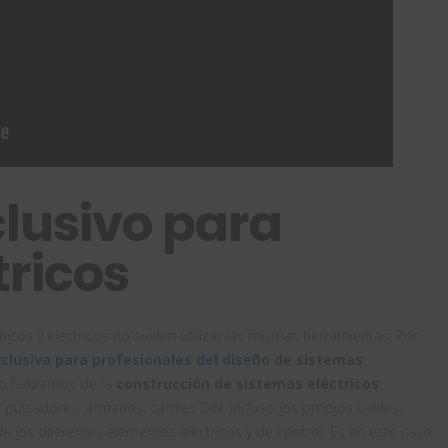
lusivo para
tricos
os y eléctricos no suelen utilizar las mismas herramientas. Por
clusiva para profesionales del diseño
de sistemas
o hablamos de la
construcción de sistemas eléctricos
lsadores, armarios, carriles DIN, incluso los propios cables,
 los diferentes elementos eléctricos y de control. Es en este caso