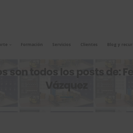
orte
Formación
Servicios
Clientes
Blog y recu
os son todos los posts de: Fe
Vázquez