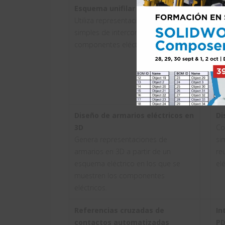
Esquema unifilar
Es
Utiliza representaciones gráficas
Cr
simples de interconectores y
in
componentes eléctricos.
que
Diseño de armarios eléctricos en
Di
3D
Co
Genera representaciones de
si
armarios en 3D a partir de un
re
esquema eléctrico en los que se
elé
muestren los componentes
eléctricos.
Referencias cruzadas de
In
contactos automatizadas
PD