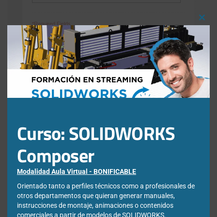
Clos
*Required Fields
this
Acepto la
Directiva de privacidad
y
Condiciones de
mod
utilización
Curso: SOLIDWORKS
Nota: Es nuestra responsabilidad proteger su privacidad y le garantizamos
que sus datos serán completamente confidenciales.
Composer
Modalidad Aula Virtual - BONIFICABLE
Orientado tanto a perfiles técnicos como a profesionales de
otros departamentos que quieran generar manuales,
Entradas recientes
instrucciones de montaje, animaciones o contenidos
comerciales a partir de modelos de SOLIDWORKS.