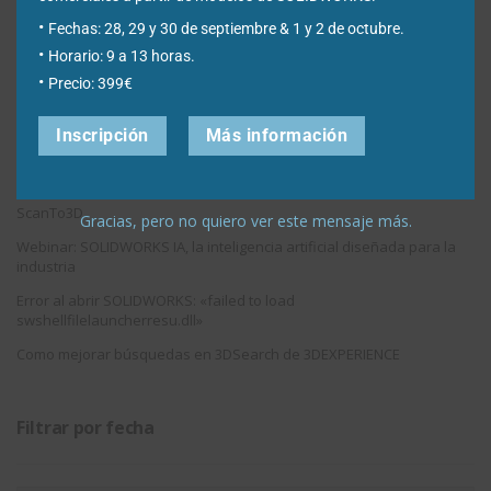
Fechas: 28, 29 y 30 de septiembre & 1 y 2 de octubre.
Cómo reparar relaciones de croquis perdidas o colgantes en
SOLIDWORKS Design
Horario: 9 a 13 horas.
Precio: 399€
DraftSight vs SOLIDWORKS: diferencias, ventajas y cuándo utilizar
cada uno
Inscripción
Más información
¿Qué es el análisis por elementos finitos (FEA) y para qué sirve en
ingeniería?
Cómo convertir un STL en un modelo CAD con SOLIDWORKS
ScanTo3D
Gracias, pero no quiero ver este mensaje más.
Webinar: SOLIDWORKS IA, la inteligencia artificial diseñada para la
industria
Error al abrir SOLIDWORKS: «failed to load
swshellfilelauncherresu.dll»
Como mejorar búsquedas en 3DSearch de 3DEXPERIENCE
Filtrar por fecha