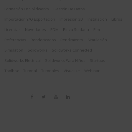
Formación En Solidworks
Gestión De Datos
Importación Y/o Exportación
Impresión 3D
Instalación
Libros
Licencias
Novedades
PDM
Pieza Soldada
Plm
Referencias
Renderizados
Rendimiento
Simulación
Simulation
Solidworks
Solidworks Connected
Solidworks Electrical
Solidworks Para Niños
Startups
Toolbox
Tutorial
Tutoriales
Visualize
Webinar