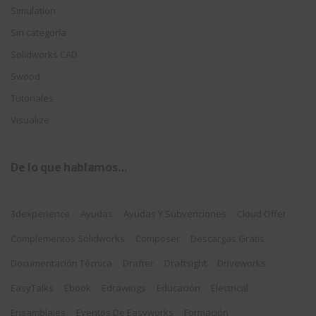
Simulation
Sin categoría
Solidworks CAD
Swood
Tutoriales
Visualize
De lo que hablamos…
3dexperience
Ayudas
Ayudas Y Subvenciones
Cloud Offer
Complementos Solidworks
Composer
Descargas Gratis
Documentación Técnica
Drafter
Draftsight
Driveworks
EasyTalks
Ebook
Edrawings
Educación
Electrical
Ensamblajes
Eventos De Easyworks
Formación