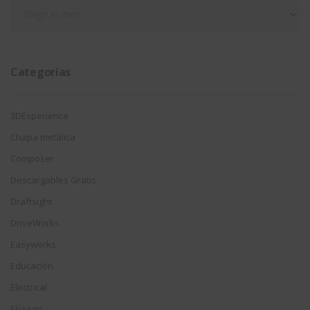
Filtrar
por
fecha
Categorías
3DExperience
Chapa metálica
Composer
Descargables Gratis
Draftsight
DriveWorks
Easyworks
Educación
Electrical
Elysium