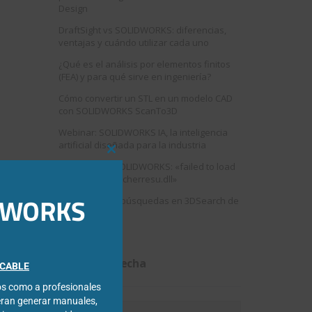
Design
DraftSight vs SOLIDWORKS: diferencias,
ventajas y cuándo utilizar cada uno
¿Qué es el análisis por elementos finitos
(FEA) y para qué sirve en ingeniería?
Cómo convertir un STL en un modelo CAD
con SOLIDWORKS ScanTo3D
Webinar: SOLIDWORKS IA, la inteligencia
artificial diseñada para la industria
Close
Error al abrir SOLIDWORKS: «failed to load
this
swshellfilelauncherresu.dll»
module
IDWORKS
Como mejorar búsquedas en 3DSearch de
3DEXPERIENCE
Filtrar por fecha
FICABLE
cos como a profesionales
eran generar manuales,
Filtrar