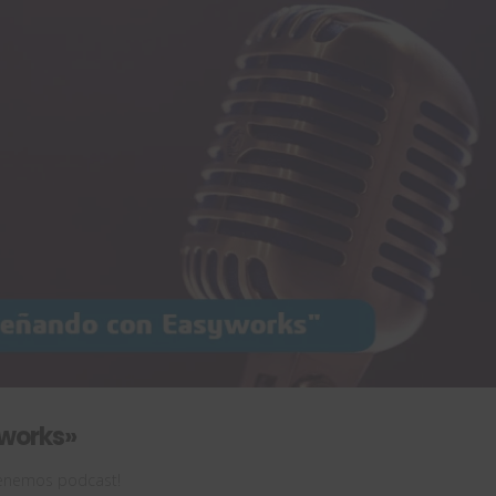
works»
tenemos podcast!