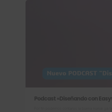
Podcast «Diseñando con Easy
Por fin podemos contaros la buena nueva: ¡ya 