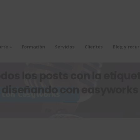
orte
Formación
Servicios
Clientes
Blog y recu
dos los posts con la etiquet
diseñando con easyworks