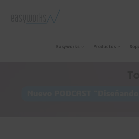
Easyworks
Productos
Sop
To