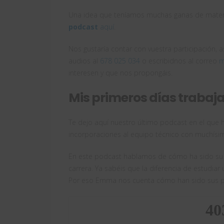
Una idea que teníamos muchas ganas de materia
podcast
aquí
.
Nos gustaría contar con vuestra participación,
audios al
678 025 034
o escribidnos al correo
m
interesen y que nos propongáis.
Mis primeros días traba
Te dejo aquí nuestro último podcast en el qu
incorporaciones al equipo técnico con muchísima
En este podcast hablamos de cómo ha sido s
carrera. Ya sabéis que la diferencia de estudiar
Por eso Emma nos cuenta cómo han sido sus p