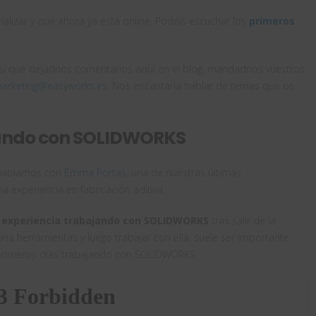
lizar y que ahora ya está online. Podéis escuchar los
primeros
 así que dejadnos comentarios aquí en el blog, mandadnos vuestros
arketing@easyworks.es
. Nos encantaría hablar de temas que os
jando con SOLIDWORKS
e hablamos con
Emma Portas
, una de nuestras últimas
 experiencia en fabricación aditiva.
u
experiencia trabajando con SOLIDWORKS
tras salir de la
 una herramientas y luego trabajar con ella, suele ser importante.
rimeros días trabajando con SOLIDWORKS.