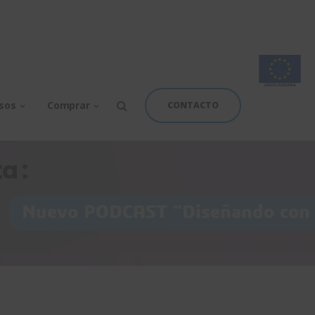
rsos
Comprar
CONTACTO
a :