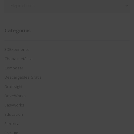
Filtrar
por
fecha
Categorías
3DExperience
Chapa metálica
Composer
Descargables Gratis
Draftsight
DriveWorks
Easyworks
Educación
Electrical
Elysium