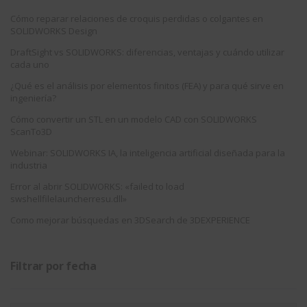
Cómo reparar relaciones de croquis perdidas o colgantes en
SOLIDWORKS Design
DraftSight vs SOLIDWORKS: diferencias, ventajas y cuándo utilizar
cada uno
¿Qué es el análisis por elementos finitos (FEA) y para qué sirve en
ingeniería?
Cómo convertir un STL en un modelo CAD con SOLIDWORKS
ScanTo3D
Webinar: SOLIDWORKS IA, la inteligencia artificial diseñada para la
industria
Error al abrir SOLIDWORKS: «failed to load
swshellfilelauncherresu.dll»
Como mejorar búsquedas en 3DSearch de 3DEXPERIENCE
Filtrar por fecha