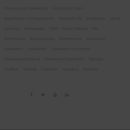
Formación En Solidworks
Gestión De Datos
Importación Y/o Exportación
Impresión 3D
Instalación
Libros
Licencias
Novedades
PDM
Pieza Soldada
Plm
Referencias
Renderizados
Rendimiento
Simulación
Simulation
Solidworks
Solidworks Connected
Solidworks Electrical
Solidworks Para Niños
Startups
Toolbox
Tutorial
Tutoriales
Visualize
Webinar