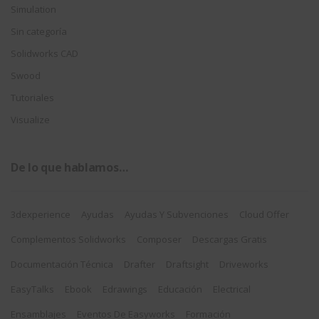
Simulation
Sin categoría
Solidworks CAD
Swood
Tutoriales
Visualize
De lo que hablamos…
3dexperience
Ayudas
Ayudas Y Subvenciones
Cloud Offer
Complementos Solidworks
Composer
Descargas Gratis
Documentación Técnica
Drafter
Draftsight
Driveworks
EasyTalks
Ebook
Edrawings
Educación
Electrical
Ensamblajes
Eventos De Easyworks
Formación